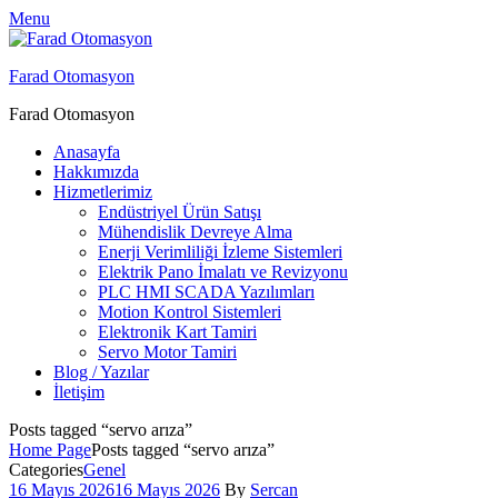
Menu
Farad Otomasyon
Farad Otomasyon
Anasayfa
Hakkımızda
Hizmetlerimiz
Endüstriyel Ürün Satışı
Mühendislik Devreye Alma
Enerji Verimliliği İzleme Sistemleri
Elektrik Pano İmalatı ve Revizyonu
PLC HMI SCADA Yazılımları
Motion Kontrol Sistemleri
Elektronik Kart Tamiri
Servo Motor Tamiri
Blog / Yazılar
İletişim
Posts tagged “servo arıza”
Home Page
Posts tagged “servo arıza”
Categories
Genel
16 Mayıs 2026
16 Mayıs 2026
By
Sercan