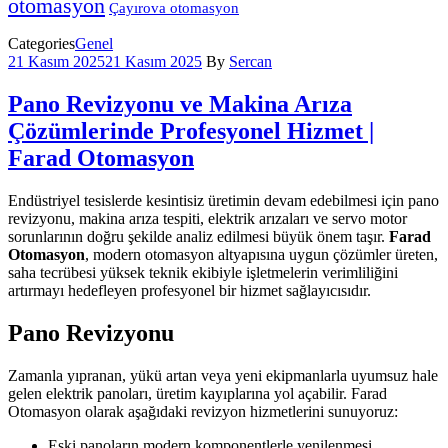
otomasyon
Çayırova otomasyon
Categories
Genel
21 Kasım 2025
21 Kasım 2025
By
Sercan
Pano Revizyonu ve Makina Arıza
Çözümlerinde Profesyonel Hizmet |
Farad Otomasyon
Endüstriyel tesislerde kesintisiz üretimin devam edebilmesi için pano
revizyonu, makina arıza tespiti, elektrik arızaları ve servo motor
sorunlarının doğru şekilde analiz edilmesi büyük önem taşır.
Farad
Otomasyon
, modern otomasyon altyapısına uygun çözümler üreten,
saha tecrübesi yüksek teknik ekibiyle işletmelerin verimliliğini
artırmayı hedefleyen profesyonel bir hizmet sağlayıcısıdır.
Pano Revizyonu
Zamanla yıpranan, yükü artan veya yeni ekipmanlarla uyumsuz hale
gelen elektrik panoları, üretim kayıplarına yol açabilir. Farad
Otomasyon olarak aşağıdaki revizyon hizmetlerini sunuyoruz:
Eski panoların modern komponentlerle yenilenmesi