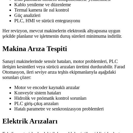
Kablo yenileme ve düzenleme
Termal kamera ile ısıl kontrol
Güç analizleri
PLC, HMI ve sürücü entegrasyonu
Her revizyon, mevcut makinelerin elektronik altyapısına uygun
şekilde planlanır ve işletmenin duruş süreleri minimuma indirilir.
Makina Arıza Tespiti
Sanayi makinelerinde sensör hataları, motor problemleri, PLC
iletişim kesintileri veya sürücü arızaları üretimi durdurabilir. Farad
Otomasyon, ileri seviye arıza teşhis ekipmanlarıyla aşağıdaki
sorunları çözer:
Motor ve encoder kaynaklı arızalar
Konveyör sistem hataları
Hidrolik ve pnömatik kontrol sorunları
PLC giriş-çıkış arızaları
Hatalı parametre ve senkronizasyon problemleri
Elektrik Arızaları