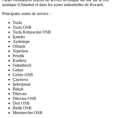
asiatique d’Istanbul et dans les zones industrielles de Kocaeli.
Principales zones de service :
Tuzla
Tuzla OSB
Tuzla Kimyacılar OSB
İçmeler
Aydıntepe
Orhanlı
Tepeören
Pendik
Kurtköy
Sultanbeyli
Gebze
Gebze OSB
Çayırova
Şekerpınar
Balçık
Dilovası
Dilovası OSB
Deri OSB
Birlik OSB
Mermerciler OSB