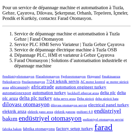
Pour un service de dépannage machine et automatisation à Tuzla,
Gebze, Çayırova, Dilovası, Şekerpınar, Orhanlı, Tepeören, İçmeler,
Pendik et Kurtköy, contactez Farad Otomasyon.
Service de dépannage machine et automatisation à Tuzla
Gebze | Farad Otomasyon
Service PLC HMI Servo Variateur | Tuzla Gebze Çayırova
Service de dépannage électrique machine à Tuzla OSB
Dépannage PLC, HMI et variateur à Gebze Çayırova
Farad Otomasyon | Solutions d’automatisation industrielle et
dépannage machine
#endüstriyelotomasyon
#faradotomasyon
#gebzeotomasyon
#ktppanel
#makinaarıza
7/24 teknik servis
#teknikservis
#tuzlaotomasyon
AC motor kontrol
ac motor sürücü
africatrade
automation engineer turkey
africasupply
arıza
automation turkey
delta plc
delta
automationexport
beckhoff ethercat arıza
delta plc turkey
plc arıza
delta servo arıza
Delta sürücü
delta sürücü hata
dilovası otomasyon
electrical panel turkey
dilovası otomasyon servisi
endüstriyel
elektrik arıza
elektrik pano arıza
elektrik panosu
endüstri 4.0
endüstriyel otomasyon
bakım
endüstriyel otomasyon servisi
farad
factory setup turkey
fabrika otomasyonu
fabrika bakım