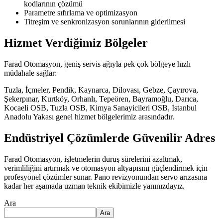
kodlarının çözümü
Parametre sıfırlama ve optimizasyon
Titreşim ve senkronizasyon sorunlarının giderilmesi
Hizmet Verdiğimiz Bölgeler
Farad Otomasyon, geniş servis ağıyla pek çok bölgeye hızlı
müdahale sağlar:
Tuzla, İçmeler, Pendik, Kaynarca, Dilovası, Gebze, Çayırova,
Şekerpınar, Kurtköy, Orhanlı, Tepeören, Bayramoğlu, Darıca,
Kocaeli OSB, Tuzla OSB, Kimya Sanayicileri OSB, İstanbul
Anadolu Yakası genel hizmet bölgelerimiz arasındadır.
Endüstriyel Çözümlerde Güvenilir Adres
Farad Otomasyon, işletmelerin duruş sürelerini azaltmak,
verimliliğini artırmak ve otomasyon altyapısını güçlendirmek için
profesyonel çözümler sunar. Pano revizyonundan servo arızasına
kadar her aşamada uzman teknik ekibimizle yanınızdayız.
Ara
Ara