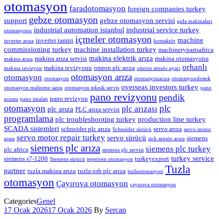
otomasyon
faradotomasyon
foreign companies turkey
gebze otomasyon
support
gebze otomasyon servisi
gıda makinaları
industrial automation istanbul
industrial service turkey
otomasyonu
içmeler otomasyon
machine
inverter tamiri
inverter arıza
kontaktör
commissioning turkey
machine installation turkey
machinerypartsafrica
makina elektrik arıza
makina arıza servisi
makina otomasyonu
makina arıza
orhanlı
makina revizyonu
omron plc arıza
makina revizyon
omron sensör ayarı
otomasyon arıza
otomasyon
otomasyon
otomasyonarıza
otomasyondestek
overseas investors turkey
otomasyon malzeme satışı
otomasyon teknik servis
pano
pano revizyonu
pendik
pano revizyon
arızası
pano imalatı
otomasyon
plc
plc arızası
plc arıza
PLC arıza servisi
programlama
plc troubleshooting turkey
production line turkey
SCADA sistemleri
schneider plc arıza
servo arıza
Schneider sürücü
servo motor
servo motor repair turkey
servo sürücü
siemens
arıza
sick sensör arıza
siemens plc arıza
siemens plc turkey
plc africa
siemens plc servisi
turkey service
siemens s7-1200
turkeyexport
Siemens sürücü
tepeören otomasyon
Tuzla
partner
tuzla makina arıza
tuzla osb plc arıza
tuzlaotomasyon
otomasyon
Çayırova otomasyon
çayırova otomasyon
Categories
Genel
17 Ocak 2026
17 Ocak 2026
By
Sercan