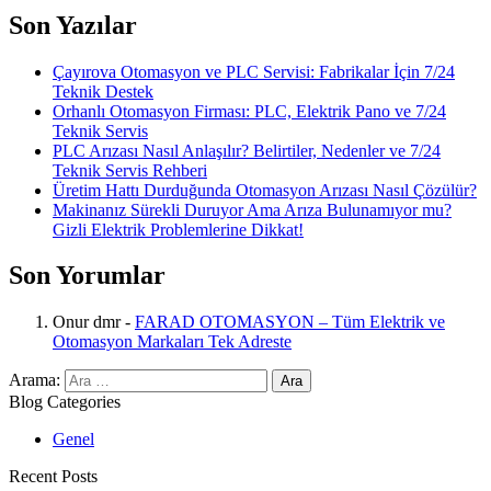
Son Yazılar
Çayırova Otomasyon ve PLC Servisi: Fabrikalar İçin 7/24
Teknik Destek
Orhanlı Otomasyon Firması: PLC, Elektrik Pano ve 7/24
Teknik Servis
PLC Arızası Nasıl Anlaşılır? Belirtiler, Nedenler ve 7/24
Teknik Servis Rehberi
Üretim Hattı Durduğunda Otomasyon Arızası Nasıl Çözülür?
Makinanız Sürekli Duruyor Ama Arıza Bulunamıyor mu?
Gizli Elektrik Problemlerine Dikkat!
Son Yorumlar
Onur dmr
-
FARAD OTOMASYON – Tüm Elektrik ve
Otomasyon Markaları Tek Adreste
Arama:
Blog Categories
Genel
Recent Posts