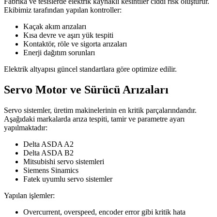
Fabrika ve tesislerde elektrik kaynaklı kesintiler ciddi risk oluşturur.
Ekibimiz tarafından yapılan kontroller:
Kaçak akım arızaları
Kısa devre ve aşırı yük tespiti
Kontaktör, röle ve sigorta arızaları
Enerji dağıtım sorunları
Elektrik altyapısı güncel standartlara göre optimize edilir.
Servo Motor ve Sürücü Arızaları
Servo sistemler, üretim makinelerinin en kritik parçalarındandır.
Aşağıdaki markalarda arıza tespiti, tamir ve parametre ayarı
yapılmaktadır:
Delta ASDA A2
Delta ASDA B2
Mitsubishi servo sistemleri
Siemens Sinamics
Fatek uyumlu servo sistemler
Yapılan işlemler:
Overcurrent, overspeed, encoder error gibi kritik hata