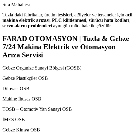
Şifa Mahallesi
Tuzla’daki fabrikalar, üretim tesisleri, atölyeler ve tersaneler için
acil
makina elektrik arızası
,
PLC kilitlenmesi
,
sürücü hata kodları
,
servo alarm problemleri
aynı gün müdahale ile çözülür.
FARAD OTOMASYON | Tuzla & Gebze
7/24 Makina Elektrik ve Otomasyon
Arıza Servisi
Gebze Organize Sanayi Bölgesi (GOSB)
Gebze Plastikçiler OSB
Dilovası OSB
Makine İhtisas OSB
TOSB – Otomotiv Yan Sanayi OSB
İMES OSB
Gebze Kimya OSB