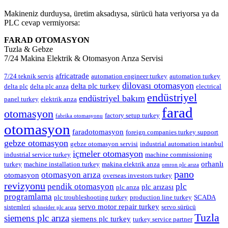
Makineniz durduysa, üretim aksadıysa, sürücü hata veriyorsa ya da
PLC cevap vermiyorsa:
FARAD OTOMASYON
Tuzla & Gebze
7/24 Makina Elektrik & Otomasyon Arıza Servisi
africatrade
7/24 teknik servis
automation engineer turkey
automation turkey
dilovası otomasyon
delta plc turkey
delta plc
delta plc arıza
electrical
endüstriyel
endüstriyel bakım
panel turkey
elektrik arıza
farad
otomasyon
factory setup turkey
fabrika otomasyonu
otomasyon
faradotomasyon
foreign companies turkey support
gebze otomasyon
gebze otomasyon servisi
industrial automation istanbul
içmeler otomasyon
industrial service turkey
machine commissioning
orhanlı
turkey
machine installation turkey
makina elektrik arıza
omron plc arıza
pano
otomasyon arıza
otomasyon
overseas investors turkey
revizyonu
pendik otomasyon
plc
plc arızası
plc arıza
programlama
plc troubleshooting turkey
production line turkey
SCADA
servo motor repair turkey
sistemleri
servo sürücü
schneider plc arıza
Tuzla
siemens plc arıza
siemens plc turkey
turkey service partner