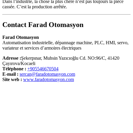
Dans l’industrie, la chose la plus chère n’est pas toujours la pièce
cassée. C’est la production arrêtée.
Contact Farad Otomasyon
Farad Otomasyon
Automatisation industrielle, dépannage machine, PLC, HMI, servo,
variateur et services d’armoires électriques
Adresse :
Şekerpınar, Muhsin Yazıcıoğlu Cd. NO:96/C, 41420
Çayırova/Kocaeli
Téléphone :
+905546670504
E-mail :
sercan@faradotomasyon.com
Site web :
www.faradotomasyon.com