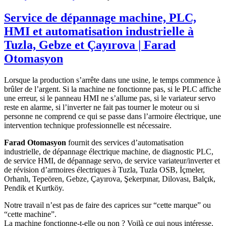
Service de dépannage machine, PLC,
HMI et automatisation industrielle à
Tuzla, Gebze et Çayırova | Farad
Otomasyon
Lorsque la production s’arrête dans une usine, le temps commence à
brûler de l’argent. Si la machine ne fonctionne pas, si le PLC affiche
une erreur, si le panneau HMI ne s’allume pas, si le variateur servo
reste en alarme, si l’inverter ne fait pas tourner le moteur ou si
personne ne comprend ce qui se passe dans l’armoire électrique, une
intervention technique professionnelle est nécessaire.
Farad Otomasyon
fournit des services d’automatisation
industrielle, de dépannage électrique machine, de diagnostic PLC,
de service HMI, de dépannage servo, de service variateur/inverter et
de révision d’armoires électriques à Tuzla, Tuzla OSB, İçmeler,
Orhanlı, Tepeören, Gebze, Çayırova, Şekerpınar, Dilovası, Balçık,
Pendik et Kurtköy.
Notre travail n’est pas de faire des caprices sur “cette marque” ou
“cette machine”.
La machine fonctionne-t-elle ou non ? Voilà ce qui nous intéresse.