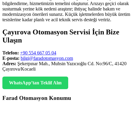
bilgilendirme, hizmetimizin temelini oluşturur. Arızayı geçici olarak
susturmak yerine kök nedeni araştırır; ihtiyaç halinde bakım ve
modernizasyon önerileri sunarız. Küçük işletmelerden büyük üretim
tesislerine kadar planlı ve acil teknik servis desteği veririz.
Çayırova Otomasyon Servisi İçin Bize
Ulaşın
Telefon:
+90 554 667 05 04
E-posta:
bilgi@faradotomasyon.com
Adres:
Şekerpınar Mah., Muhsin Yazıcıoğlu Cd. No:96/C, 41420
Çayırova/Kocaeli
WhatsApp’tan Teklif Alın
Farad Otomasyon Konumu