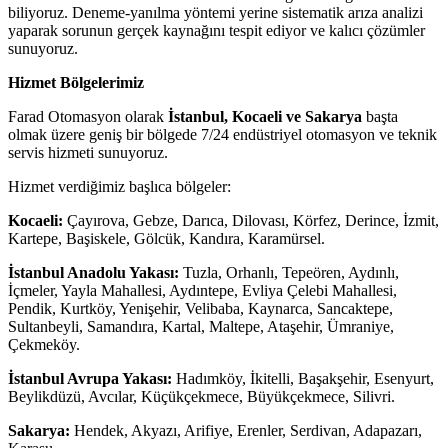
biliyoruz. Deneme-yanılma yöntemi yerine sistematik arıza analizi
yaparak sorunun gerçek kaynağını tespit ediyor ve kalıcı çözümler
sunuyoruz.
Hizmet Bölgelerimiz
Farad Otomasyon olarak
İstanbul, Kocaeli ve Sakarya
başta
olmak üzere geniş bir bölgede 7/24 endüstriyel otomasyon ve teknik
servis hizmeti sunuyoruz.
Hizmet verdiğimiz başlıca bölgeler:
Kocaeli:
Çayırova, Gebze, Darıca, Dilovası, Körfez, Derince, İzmit,
Kartepe, Başiskele, Gölcük, Kandıra, Karamürsel.
İstanbul Anadolu Yakası:
Tuzla, Orhanlı, Tepeören, Aydınlı,
İçmeler, Yayla Mahallesi, Aydıntepe, Evliya Çelebi Mahallesi,
Pendik, Kurtköy, Yenişehir, Velibaba, Kaynarca, Sancaktepe,
Sultanbeyli, Samandıra, Kartal, Maltepe, Ataşehir, Ümraniye,
Çekmeköy.
İstanbul Avrupa Yakası:
Hadımköy, İkitelli, Başakşehir, Esenyurt,
Beylikdüzü, Avcılar, Küçükçekmece, Büyükçekmece, Silivri.
Sakarya:
Hendek, Akyazı, Arifiye, Erenler, Serdivan, Adapazarı,