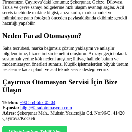
Firmamızın Çayırova’daki konumu; Şekerpınar, Gebze, Dilovası,
Tuzla ve çevre sanayi bölgelerine hızlı ulaşım avantajı sağlar. Acil
servis talebinde makine bilgisi, arıza kodu, marka-model ve
mümkünse pano fotoğrafı önceden paylaşıldığında ekibimiz gerekli
hazırlığı yapabilir.
Neden Farad Otomasyon?
Saha tecrübesi, marka bağımsız çözüm yaklaşımı ve anlaşılır
bilgilendirme, hizmetimizin temelini oluşturur. Arızayı geçici olarak
susturmak yerine kök nedeni araştırır; ihtiyaç halinde bakım ve
modernizasyon önerileri sunarız. Küçük işletmelerden büyük üretim
tesislerine kadar planlı ve acil teknik servis desteği veririz.
Çayırova Otomasyon Servisi İçin Bize
Ulaşın
Telefon:
+90 554 667 05 04
E-posta:
bilgi@faradotomasyon.com
Adres:
Şekerpınar Mah., Muhsin Yazıcıoğlu Cd. No:96/C, 41420
Çayırova/Kocaeli
WhatsApp’tan Teklif Alın