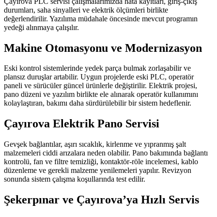
Çayırova PLC servisi çalışmalarımızda hata kayıtları, giriş-çıkış
durumları, saha sinyalleri ve elektrik ölçümleri birlikte
değerlendirilir. Yazılıma müdahale öncesinde mevcut programın
yedeği alınmaya çalışılır.
Makine Otomasyonu ve Modernizasyon
Eski kontrol sistemlerinde yedek parça bulmak zorlaşabilir ve
plansız duruşlar artabilir. Uygun projelerde eski PLC, operatör
paneli ve sürücüler güncel ürünlerle değiştirilir. Elektrik projesi,
pano düzeni ve yazılım birlikte ele alınarak operatör kullanımını
kolaylaştıran, bakımı daha sürdürülebilir bir sistem hedeflenir.
Çayırova Elektrik Pano Servisi
Gevşek bağlantılar, aşırı sıcaklık, kirlenme ve yıpranmış şalt
malzemeleri ciddi arızalara neden olabilir. Pano bakımında bağlantı
kontrolü, fan ve filtre temizliği, kontaktör-röle incelemesi, kablo
düzenleme ve gerekli malzeme yenilemeleri yapılır. Revizyon
sonunda sistem çalışma koşullarında test edilir.
Şekerpınar ve Çayırova’ya Hızlı Servis