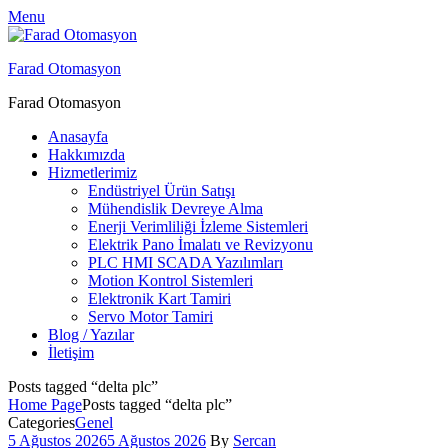
Menu
Farad Otomasyon
Farad Otomasyon
Anasayfa
Hakkımızda
Hizmetlerimiz
Endüstriyel Ürün Satışı
Mühendislik Devreye Alma
Enerji Verimliliği İzleme Sistemleri
Elektrik Pano İmalatı ve Revizyonu
PLC HMI SCADA Yazılımları
Motion Kontrol Sistemleri
Elektronik Kart Tamiri
Servo Motor Tamiri
Blog / Yazılar
İletişim
Posts tagged “delta plc”
Home Page
Posts tagged “delta plc”
Categories
Genel
5 Ağustos 2026
5 Ağustos 2026
By
Sercan