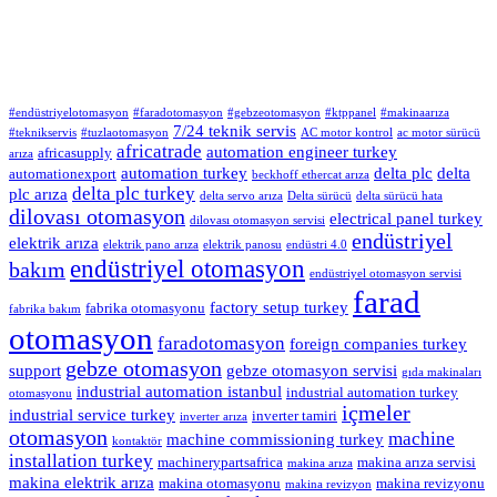
#endüstriyelotomasyon
#faradotomasyon
#gebzeotomasyon
#ktppanel
#makinaarıza
7/24 teknik servis
#teknikservis
#tuzlaotomasyon
AC motor kontrol
ac motor sürücü
africatrade
automation engineer turkey
africasupply
arıza
automation turkey
delta plc
delta
automationexport
beckhoff ethercat arıza
delta plc turkey
plc arıza
delta servo arıza
Delta sürücü
delta sürücü hata
dilovası otomasyon
electrical panel turkey
dilovası otomasyon servisi
endüstriyel
elektrik arıza
elektrik pano arıza
elektrik panosu
endüstri 4.0
endüstriyel otomasyon
bakım
endüstriyel otomasyon servisi
farad
factory setup turkey
fabrika otomasyonu
fabrika bakım
otomasyon
faradotomasyon
foreign companies turkey
gebze otomasyon
support
gebze otomasyon servisi
gıda makinaları
industrial automation istanbul
industrial automation turkey
otomasyonu
içmeler
industrial service turkey
inverter tamiri
inverter arıza
otomasyon
machine
machine commissioning turkey
kontaktör
installation turkey
machinerypartsafrica
makina arıza servisi
makina arıza
makina elektrik arıza
makina otomasyonu
makina revizyonu
makina revizyon