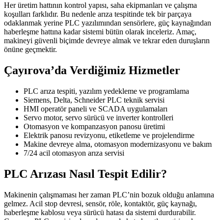
Her üretim hattının kontrol yapısı, saha ekipmanları ve çalışma
koşulları farklıdır. Bu nedenle arıza tespitinde tek bir parçaya
odaklanmak yerine PLC yazılımından sensörlere, güç kaynağından
haberleşme hattına kadar sistemi bütün olarak inceleriz. Amaç,
makineyi güvenli biçimde devreye almak ve tekrar eden duruşların
önüne geçmektir.
Çayırova’da Verdiğimiz Hizmetler
PLC arıza tespiti, yazılım yedekleme ve programlama
Siemens, Delta, Schneider PLC teknik servisi
HMI operatör paneli ve SCADA uygulamaları
Servo motor, servo sürücü ve inverter kontrolleri
Otomasyon ve kompanzasyon panosu üretimi
Elektrik panosu revizyonu, etiketleme ve projelendirme
Makine devreye alma, otomasyon modernizasyonu ve bakım
7/24 acil otomasyon arıza servisi
PLC Arızası Nasıl Tespit Edilir?
Makinenin çalışmaması her zaman PLC’nin bozuk olduğu anlamına
gelmez. Acil stop devresi, sensör, röle, kontaktör, güç kaynağı,
haberleşme kablosu veya sürücü hatası da sistemi durdurabilir.