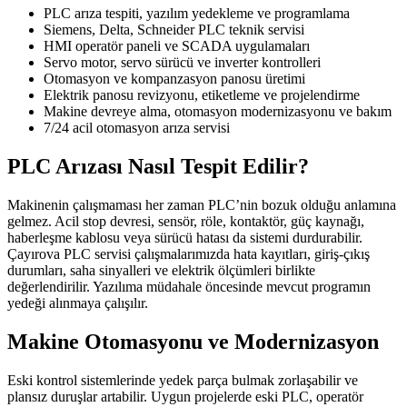
PLC arıza tespiti, yazılım yedekleme ve programlama
Siemens, Delta, Schneider PLC teknik servisi
HMI operatör paneli ve SCADA uygulamaları
Servo motor, servo sürücü ve inverter kontrolleri
Otomasyon ve kompanzasyon panosu üretimi
Elektrik panosu revizyonu, etiketleme ve projelendirme
Makine devreye alma, otomasyon modernizasyonu ve bakım
7/24 acil otomasyon arıza servisi
PLC Arızası Nasıl Tespit Edilir?
Makinenin çalışmaması her zaman PLC’nin bozuk olduğu anlamına
gelmez. Acil stop devresi, sensör, röle, kontaktör, güç kaynağı,
haberleşme kablosu veya sürücü hatası da sistemi durdurabilir.
Çayırova PLC servisi çalışmalarımızda hata kayıtları, giriş-çıkış
durumları, saha sinyalleri ve elektrik ölçümleri birlikte
değerlendirilir. Yazılıma müdahale öncesinde mevcut programın
yedeği alınmaya çalışılır.
Makine Otomasyonu ve Modernizasyon
Eski kontrol sistemlerinde yedek parça bulmak zorlaşabilir ve
plansız duruşlar artabilir. Uygun projelerde eski PLC, operatör