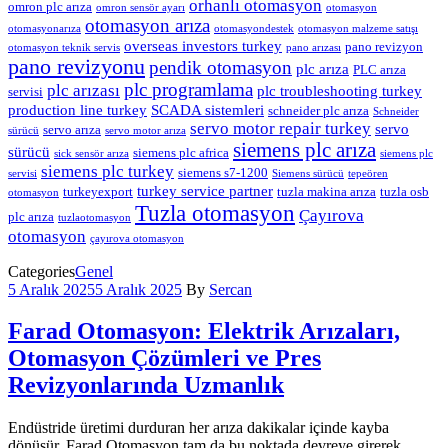
orhanlı otomasyon
omron plc arıza
omron sensör ayarı
otomasyon
otomasyon arıza
otomasyonarıza
otomasyondestek
otomasyon malzeme satışı
overseas investors turkey
pano revizyon
otomasyon teknik servis
pano arızası
pano revizyonu
pendik otomasyon
plc arıza
PLC arıza
plc programlama
plc arızası
plc troubleshooting turkey
servisi
production line turkey
SCADA sistemleri
schneider plc arıza
Schneider
servo motor repair turkey
servo
servo arıza
sürücü
servo motor arıza
siemens plc arıza
sürücü
siemens plc africa
sick sensör arıza
siemens plc
siemens plc turkey
siemens s7-1200
servisi
Siemens sürücü
tepeören
turkey service partner
turkeyexport
tuzla makina arıza
tuzla osb
otomasyon
Tuzla otomasyon
Çayırova
plc arıza
tuzlaotomasyon
otomasyon
çayırova otomasyon
Categories
Genel
5 Aralık 2025
5 Aralık 2025
By
Sercan
Farad Otomasyon: Elektrik Arızaları,
Otomasyon Çözümleri ve Pres
Revizyonlarında Uzmanlık
Endüstride üretimi durduran her arıza dakikalar içinde kayba
dönüşür. Farad Otomasyon tam da bu noktada devreye girerek