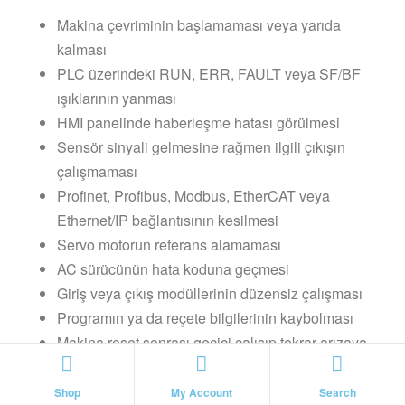
Makina çevriminin başlamaması veya yarıda
kalması
PLC üzerindeki RUN, ERR, FAULT veya SF/BF
ışıklarının yanması
HMI panelinde haberleşme hatası görülmesi
Sensör sinyali gelmesine rağmen ilgili çıkışın
çalışmaması
Profinet, Profibus, Modbus, EtherCAT veya
Ethernet/IP bağlantısının kesilmesi
Servo motorun referans alamaması
AC sürücünün hata koduna geçmesi
Giriş veya çıkış modüllerinin düzensiz çalışması
Programın ya da reçete bilgilerinin kaybolması
Makina reset sonrası geçici çalışıp tekrar arızaya
geçmesi
Pano içinde aşırı ısınma, koku veya enerji
Shop
My Account
Search