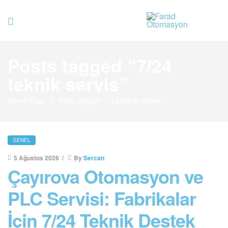
Farad
Posts tagged “7/24
Otomasyo
teknik servis”
Home Page
Posts tagged “7/24 teknik servis”
GENEL
5 Ağustos 2026
By
Sercan
Çayırova Otomasyon ve
PLC Servisi: Fabrikalar
İçin 7/24 Teknik Destek