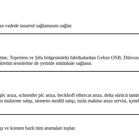
zun vadede tasarruf sağlamasını sağlar.
lerine, Tepeören ve Şifa bölgesindeki fabrikalardan Gebze OSB, Dilova
üretim tesislerine de yerinde müdahale sağlanır.
arıza, schneider plc arıza, beckhoff ethercat arıza, delta sürücü tamiri,
 malzeme satışı, siemens modül satışı, tuzla makina arıza servisi, içm
ı ve konum bazlı tüm aramaları toplar.