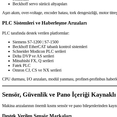
Beckhoff servo sürücü altyapıları
Aşırı akım, over-voltage, encoder hatası, tork dengesizliği, motor titre
PLC Sistemleri ve Haberleşme Arızaları
PLC tarafında destek verilen platformlar:
Siemens S7-1200 | S7-1500
Beckhoff EtherCAT tabanlı kontrol sistemleri
Schneider Modicon PLC serileri
Delta DVP ve AS serileri
Mitsubishi FX, Q serileri
Fatek PLC
Omron CJ, CS ve NX serileri
CPU durması, I/O arızaları, modül yanması, profinet-profinbus haberleş
Sensör, Güvenlik ve Pano İçeriği Kaynaklı
Makina arızalarının önemli kısmı sensör ve pano bileşenlerinden kayna
Destek Verilen Sensör Markaları