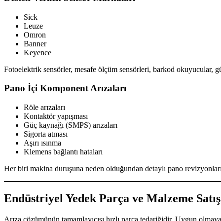
Sick
Leuze
Omron
Banner
Keyence
Fotoelektrik sensörler, mesafe ölçüm sensörleri, barkod okuyucular, güven
Pano İçi Komponent Arızaları
Röle arızaları
Kontaktör yapışması
Güç kaynağı (SMPS) arızaları
Sigorta atması
Aşırı ısınma
Klemens bağlantı hataları
Her biri makina duruşuna neden olduğundan detaylı pano revizyonları 
Endüstriyel Yedek Parça ve Malzeme Satış
Arıza çözümünün tamamlayıcısı hızlı parça tedariğidir. Uygun olmaya