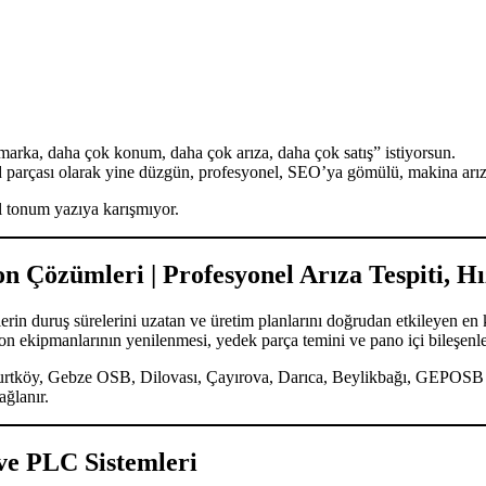
ka, daha çok konum, daha çok arıza, daha çok satış” istiyorsun.
 parçası olarak yine düzgün, profesyonel, SEO’ya gömülü, makina arıza
l tonum yazıya karışmıyor.
n Çözümleri | Profesyonel Arıza Tespiti, H
erin duruş sürelerini uzatan ve üretim planlarını doğrudan etkileyen en 
syon ekipmanlarının yenilenmesi, yedek parça temini ve pano içi bileşenl
 Kurtköy, Gebze OSB, Dilovası, Çayırova, Darıca, Beylikbağı, GEPOSB
ağlanır.
ve PLC Sistemleri