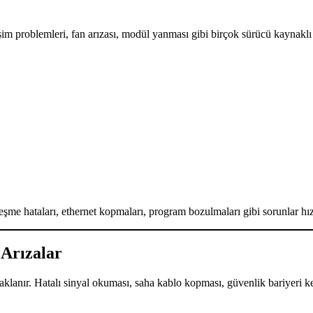
şim problemleri, fan arızası, modül yanması gibi birçok sürücü kaynaklı ar
me hataları, ethernet kopmaları, program bozulmaları gibi sorunlar hızlı
 Arızalar
klanır. Hatalı sinyal okuması, saha kablo kopması, güvenlik bariyeri ke