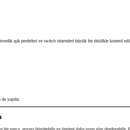
lik ışık perdeleri ve switch sistemleri büyük bir titizlikle kontrol edilip
da yapılır.
ı
n bir parça, arızayı büyütebilir ve üretimi daha uzun süre durdurabili