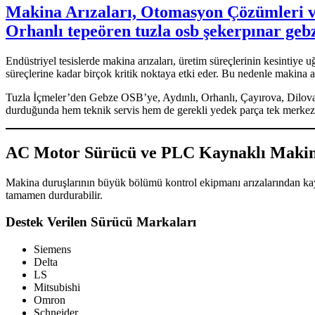
Makina Arızaları, Otomasyon Çözümleri ve 
Orhanlı tepeören tuzla osb şekerpınar geb
Endüstriyel tesislerde makina arızaları, üretim süreçlerinin kesintiye u
süreçlerine kadar birçok kritik noktaya etki eder. Bu nedenle makina arı
Tuzla İçmeler’den Gebze OSB’ye, Aydınlı, Orhanlı, Çayırova, Dilovası
durduğunda hem teknik servis hem de gerekli yedek parça tek merkezd
AC Motor Sürücü ve PLC Kaynaklı Makin
Makina duruşlarının büyük bölümü kontrol ekipmanı arızalarından kay
tamamen durdurabilir.
Destek Verilen Sürücü Markaları
Siemens
Delta
LS
Mitsubishi
Omron
Schneider