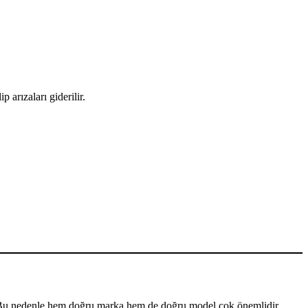
 arızaları giderilir.
r. Bu nedenle hem doğru marka hem de doğru model çok önemlidir.