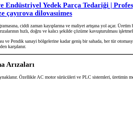
Endüstriyel Yedek Parça Tedariği | Profes
ze çayırova dilovasıimes
ğramasına, ciddi zaman kayıplarına ve maliyet artışına yol açar. Üretim h
zalarının hızlı, doğru ve kalıcı şekilde çözüme kavuşturulması işletmeler 
 ve Pendik sanayi bölgelerine kadar geniş bir sahada, her tür otomasy
en karşılanır.
a Arızaları
naklanır. Özellikle AC motor sürücüleri ve PLC sistemleri, üretimin me