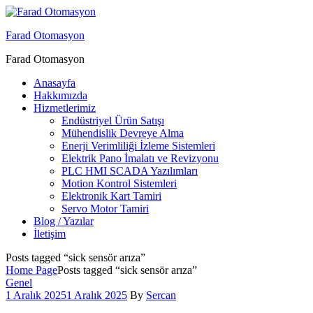
Menu
Farad Otomasyon
Farad Otomasyon
Anasayfa
Hakkımızda
Hizmetlerimiz
Endüstriyel Ürün Satışı
Mühendislik Devreye Alma
Enerji Verimliliği İzleme Sistemleri
Elektrik Pano İmalatı ve Revizyonu
PLC HMI SCADA Yazılımları
Motion Kontrol Sistemleri
Elektronik Kart Tamiri
Servo Motor Tamiri
Blog / Yazılar
İletişim
Posts tagged “sick sensör arıza”
Home Page
Posts tagged “sick sensör arıza”
Categories
Genel
1 Aralık 2025
1 Aralık 2025
By
Sercan