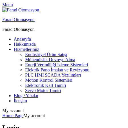
Menu
Farad Otomasyon
Farad Otomasyon
Anasayfa
Hakkımızda
Hizmetlerimiz
Endüstriyel Ürün Satışı
Mühendislik Devreye Alma
Enerji Verimliliği İzleme Sistemleri
Elektrik Pano İmalatı ve Revizyonu
PLC HMI SCADA Yazılımları
Motion Kontrol Sistemleri
Elektronik Kart Tamiri
Servo Motor Tamiri
Blog / Yazılar
İletişim
My account
Home Page
My account
Login