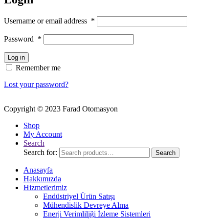
Username or email address
*
Password
*
Log in
Remember me
Lost your password?
Copyright © 2023 Farad Otomasyon
Shop
My Account
Search
Search for:
Search
Anasayfa
Hakkımızda
Hizmetlerimiz
Endüstriyel Ürün Satışı
Mühendislik Devreye Alma
Enerji Verimliliği İzleme Sistemleri