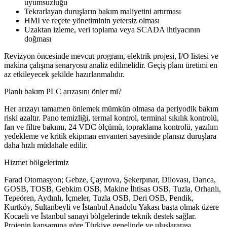
uyumsuzluğu
Tekrarlayan duruşların bakım maliyetini artırması
HMI ve reçete yönetiminin yetersiz olması
Uzaktan izleme, veri toplama veya SCADA ihtiyacının
doğması
Revizyon öncesinde mevcut program, elektrik projesi, I/O listesi ve
makina çalışma senaryosu analiz edilmelidir. Geçiş planı üretimi en
az etkileyecek şekilde hazırlanmalıdır.
Planlı bakım PLC arızasını önler mi?
Her arızayı tamamen önlemek mümkün olmasa da periyodik bakım
riski azaltır. Pano temizliği, termal kontrol, terminal sıkılık kontrolü,
fan ve filtre bakımı, 24 VDC ölçümü, topraklama kontrolü, yazılım
yedekleme ve kritik ekipman envanteri sayesinde plansız duruşlara
daha hızlı müdahale edilir.
Hizmet bölgelerimiz
Farad Otomasyon; Gebze, Çayırova, Şekerpınar, Dilovası, Darıca,
GOSB, TOSB, Gebkim OSB, Makine İhtisas OSB, Tuzla, Orhanlı,
Tepeören, Aydınlı, İçmeler, Tuzla OSB, Deri OSB, Pendik,
Kurtköy, Sultanbeyli ve İstanbul Anadolu Yakası başta olmak üzere
Kocaeli ve İstanbul sanayi bölgelerinde teknik destek sağlar.
Projenin kapsamına göre Türkiye genelinde ve uluslararası