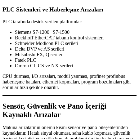
PLC Sistemleri ve Haberleşme Arızaları
PLC tarafında destek verilen platformlar:
Siemens S7-1200 | S7-1500
Beckhoff EtherCAT tabanlı kontrol sistemleri
Schneider Modicon PLC serileri
Delta DVP ve AS serileri
Mitsubishi FX, Q serileri
Fatek PLC
Omron CJ, CS ve NX serileri
CPU durması, I/O arızaları, modül yanması, profinet-profinbus
haberleşme hataları, ethernet kopmaları, program bozulmaları gibi
sorunlar hızlı şekilde onarılır.
Sensör, Güvenlik ve Pano İçeriği
Kaynaklı Arızalar
Makina arızalarının önemli kısmı sensör ve pano bileşenlerinden
kaynaklanır. Hatalı sinyal okuması, saha kablo kopması, güvenlik
bariyeri kesintisi veya röle kontak problemi üretim hattını tamamen