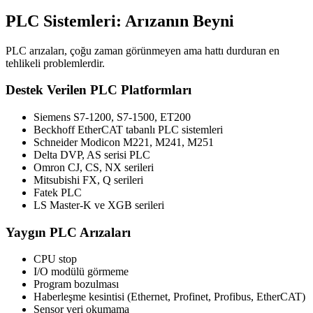
PLC Sistemleri: Arızanın Beyni
PLC arızaları, çoğu zaman görünmeyen ama hattı durduran en
tehlikeli problemlerdir.
Destek Verilen PLC Platformları
Siemens S7-1200, S7-1500, ET200
Beckhoff EtherCAT tabanlı PLC sistemleri
Schneider Modicon M221, M241, M251
Delta DVP, AS serisi PLC
Omron CJ, CS, NX serileri
Mitsubishi FX, Q serileri
Fatek PLC
LS Master-K ve XGB serileri
Yaygın PLC Arızaları
CPU stop
I/O modülü görmeme
Program bozulması
Haberleşme kesintisi (Ethernet, Profinet, Profibus, EtherCAT)
Sensor veri okumama