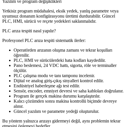
Yazılım ve program değişiklikleri
Yetkisiz program müdahalesi, eksik yedek, yanlış parametre veya
uyumsuz donanım konfigürasyonu üretimi durdurabilir. Güncel
PLC, HMI, sürücü ve reçete yedekleri saklanmalıdır.
PLC arıza tespiti nasıl yapılır?
Profesyonel PLC arıza tespiti sistematik ilerler:
Operatörden arızanın oluşma zamanı ve tekrar koşulları
öğrenilir.
PLC, HMI ve sürücülerdeki hata kodları kaydedilir.
Pano beslemesi, 24 VDC hattı, sigorta, röle ve terminaller
ölçülür.
PLC çalışma modu ve tanı tamponu incelenir.
Dijital ve analog giriş-çıkış sinyalleri kontrol edilir.
Endüstriyel haberleşme ağı test edilir.
Sensör, encoder, emniyet devresi ve saha kabloları doğrulanır.
Program ile gerçek makina durumu karşılaştırılır.
Kalıcı çözümden sonra makina kontrollü biçimde devreye
alınır.
Güncel yazılım ve parametre yedeği oluşturulur.
Bu yöntem yalnızca arızayı gidermeyi değil, aynı problemin tekrar
etmesini önlemeyi hedefler.