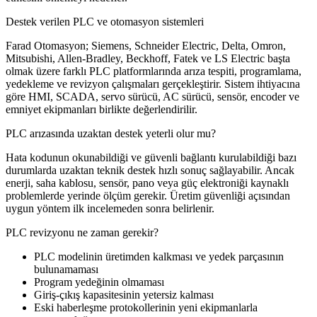
Destek verilen PLC ve otomasyon sistemleri
Farad Otomasyon; Siemens, Schneider Electric, Delta, Omron,
Mitsubishi, Allen-Bradley, Beckhoff, Fatek ve LS Electric başta
olmak üzere farklı PLC platformlarında arıza tespiti, programlama,
yedekleme ve revizyon çalışmaları gerçekleştirir. Sistem ihtiyacına
göre HMI, SCADA, servo sürücü, AC sürücü, sensör, encoder ve
emniyet ekipmanları birlikte değerlendirilir.
PLC arızasında uzaktan destek yeterli olur mu?
Hata kodunun okunabildiği ve güvenli bağlantı kurulabildiği bazı
durumlarda uzaktan teknik destek hızlı sonuç sağlayabilir. Ancak
enerji, saha kablosu, sensör, pano veya güç elektroniği kaynaklı
problemlerde yerinde ölçüm gerekir. Üretim güvenliği açısından
uygun yöntem ilk incelemeden sonra belirlenir.
PLC revizyonu ne zaman gerekir?
PLC modelinin üretimden kalkması ve yedek parçasının
bulunamaması
Program yedeğinin olmaması
Giriş-çıkış kapasitesinin yetersiz kalması
Eski haberleşme protokollerinin yeni ekipmanlarla