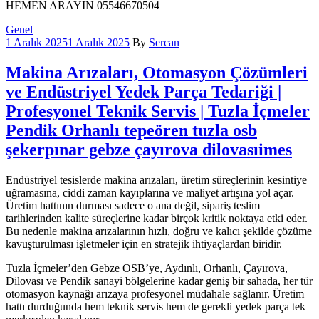
HEMEN ARAYIN 05546670504
Categories
Genel
1 Aralık 2025
1 Aralık 2025
By
Sercan
Makina Arızaları, Otomasyon Çözümleri
ve Endüstriyel Yedek Parça Tedariği |
Profesyonel Teknik Servis | Tuzla İçmeler
Pendik Orhanlı tepeören tuzla osb
şekerpınar gebze çayırova dilovasıimes
Endüstriyel tesislerde makina arızaları, üretim süreçlerinin kesintiye
uğramasına, ciddi zaman kayıplarına ve maliyet artışına yol açar.
Üretim hattının durması sadece o ana değil, sipariş teslim
tarihlerinden kalite süreçlerine kadar birçok kritik noktaya etki eder.
Bu nedenle makina arızalarının hızlı, doğru ve kalıcı şekilde çözüme
kavuşturulması işletmeler için en stratejik ihtiyaçlardan biridir.
Tuzla İçmeler’den Gebze OSB’ye, Aydınlı, Orhanlı, Çayırova,
Dilovası ve Pendik sanayi bölgelerine kadar geniş bir sahada, her tür
otomasyon kaynağı arızaya profesyonel müdahale sağlanır. Üretim
hattı durduğunda hem teknik servis hem de gerekli yedek parça tek