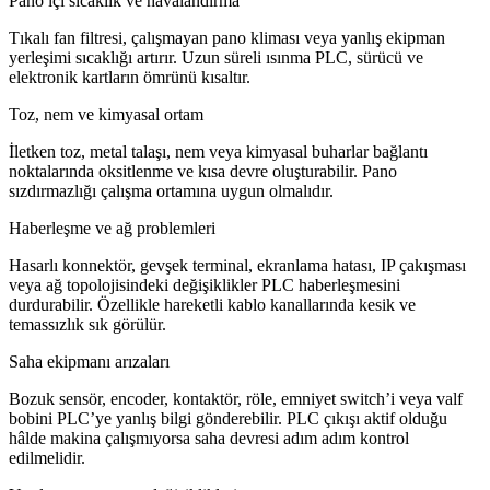
Pano içi sıcaklık ve havalandırma
Tıkalı fan filtresi, çalışmayan pano kliması veya yanlış ekipman
yerleşimi sıcaklığı artırır. Uzun süreli ısınma PLC, sürücü ve
elektronik kartların ömrünü kısaltır.
Toz, nem ve kimyasal ortam
İletken toz, metal talaşı, nem veya kimyasal buharlar bağlantı
noktalarında oksitlenme ve kısa devre oluşturabilir. Pano
sızdırmazlığı çalışma ortamına uygun olmalıdır.
Haberleşme ve ağ problemleri
Hasarlı konnektör, gevşek terminal, ekranlama hatası, IP çakışması
veya ağ topolojisindeki değişiklikler PLC haberleşmesini
durdurabilir. Özellikle hareketli kablo kanallarında kesik ve
temassızlık sık görülür.
Saha ekipmanı arızaları
Bozuk sensör, encoder, kontaktör, röle, emniyet switch’i veya valf
bobini PLC’ye yanlış bilgi gönderebilir. PLC çıkışı aktif olduğu
hâlde makina çalışmıyorsa saha devresi adım adım kontrol
edilmelidir.