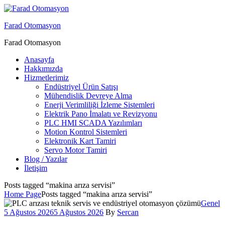
Menu
Farad Otomasyon
Farad Otomasyon
Anasayfa
Hakkımızda
Hizmetlerimiz
Endüstriyel Ürün Satışı
Mühendislik Devreye Alma
Enerji Verimliliği İzleme Sistemleri
Elektrik Pano İmalatı ve Revizyonu
PLC HMI SCADA Yazılımları
Motion Kontrol Sistemleri
Elektronik Kart Tamiri
Servo Motor Tamiri
Blog / Yazılar
İletişim
Posts tagged “makina arıza servisi”
Home Page
Posts tagged “makina arıza servisi”
Categor
Genel
5 Ağustos 2026
5 Ağustos 2026
By
Sercan