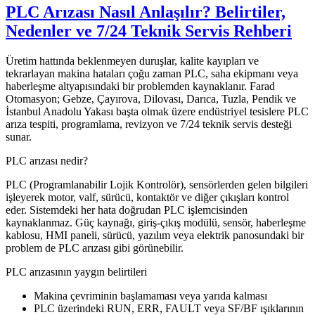
PLC Arızası Nasıl Anlaşılır? Belirtiler,
Nedenler ve 7/24 Teknik Servis Rehberi
Üretim hattında beklenmeyen duruşlar, kalite kayıpları ve
tekrarlayan makina hataları çoğu zaman PLC, saha ekipmanı veya
haberleşme altyapısındaki bir problemden kaynaklanır. Farad
Otomasyon; Gebze, Çayırova, Dilovası, Darıca, Tuzla, Pendik ve
İstanbul Anadolu Yakası başta olmak üzere endüstriyel tesislere PLC
arıza tespiti, programlama, revizyon ve 7/24 teknik servis desteği
sunar.
PLC arızası nedir?
PLC (Programlanabilir Lojik Kontrolör), sensörlerden gelen bilgileri
işleyerek motor, valf, sürücü, kontaktör ve diğer çıkışları kontrol
eder. Sistemdeki her hata doğrudan PLC işlemcisinden
kaynaklanmaz. Güç kaynağı, giriş-çıkış modülü, sensör, haberleşme
kablosu, HMI paneli, sürücü, yazılım veya elektrik panosundaki bir
problem de PLC arızası gibi görünebilir.
PLC arızasının yaygın belirtileri
Makina çevriminin başlamaması veya yarıda kalması
PLC üzerindeki RUN, ERR, FAULT veya SF/BF ışıklarının