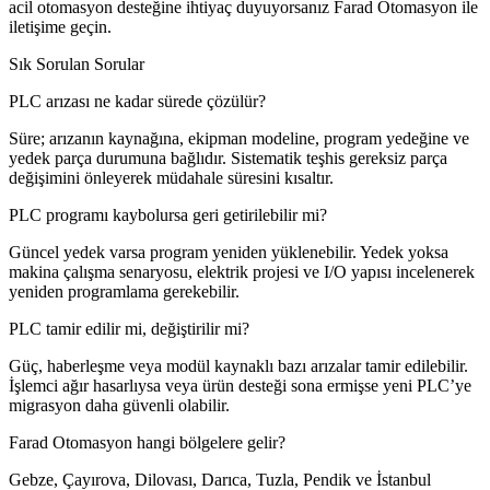
acil otomasyon desteğine ihtiyaç duyuyorsanız Farad Otomasyon ile
iletişime geçin.
Sık Sorulan Sorular
PLC arızası ne kadar sürede çözülür?
Süre; arızanın kaynağına, ekipman modeline, program yedeğine ve
yedek parça durumuna bağlıdır. Sistematik teşhis gereksiz parça
değişimini önleyerek müdahale süresini kısaltır.
PLC programı kaybolursa geri getirilebilir mi?
Güncel yedek varsa program yeniden yüklenebilir. Yedek yoksa
makina çalışma senaryosu, elektrik projesi ve I/O yapısı incelenerek
yeniden programlama gerekebilir.
PLC tamir edilir mi, değiştirilir mi?
Güç, haberleşme veya modül kaynaklı bazı arızalar tamir edilebilir.
İşlemci ağır hasarlıysa veya ürün desteği sona ermişse yeni PLC’ye
migrasyon daha güvenli olabilir.
Farad Otomasyon hangi bölgelere gelir?
Gebze, Çayırova, Dilovası, Darıca, Tuzla, Pendik ve İstanbul