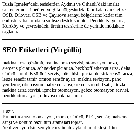
Tuzla İçmeler’deki tesislerden Aydınlı ve Orhanlı’daki imalat
sanayilerine, Tepeören ve Şifa bölgesindeki fabrikalardan Gebze
OSB, Dilovası OSB ve Çayırova sanayi bölgelerine kadar tüm
endüstri sahalarında kesintisiz destek sunulur. Pendik, Kaynarca,
Kurtköy ve çevresindeki üretim tesislerine de yerinde müdahale
sağlanır.
SEO Etiketleri (Virgüllü)
makina arıza çözümü, makina arıza servisi, otomasyon arıza,
siemens plc arıza, schneider plc arıza, beckhoff ethercat arıza, delta
sürücü tamiri, ls sürücü servis, mitsubishi plc tamir, sick sensör arıza,
leuze sensör tamir, omron sensör ayarı, makina revizyon, pano
yenileme, otomasyon malzeme satışı, siemens modül satışı, tuzla
makina arıza servisi, içmeler otomasyon, gebze otomasyon servisi,
pendik otomasyon, dilovası makina tamiri
Hazır.
Bu metin arıza, otomasyon, marka, sürücü, PLC, sensör, malzeme
satışı ve konum bazlı tüm aramaları toplar.
Yeni versiyon istersen yine uzatır, detaylandırır, dikleştiririm.