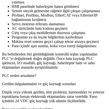
yanması
HMI panelinde haberleşme hatası görülmesi
Sensör sinyali gelmesine rağmen ilgili çıkışın çalışmaması
Profinet, Profibus, Modbus, EtherCAT veya Ethernet/IP
bağlantısının kesilmesi
Servo motorun referans alamaması
AC sürücünün hata koduna geçmesi
Giriş veya çıkış modüllerinin düzensiz çalışması
Programın ya da reçete bilgilerinin kaybolması
Makina reset sonrası geçici çalışıp tekrar arızaya geçmesi
Pano içinde aşırı ısınma, koku veya enerji dalgalanması
Bu belirtilerden biri görüldüğünde kontrollü teşhis yapılmadan
PLC’yi değiştirmek doğru değildir. Önce hata kaynağı PLC
işlemcisi, I/O modülü, güç kaynağı, haberleşme hattı ve saha
ekipmanları arasında ayrıştırılmalıdır.
PLC neden arızalanır?
Gerilim dalgalanmaları ve güç kaynağı sorunları
Düşük veya yüksek gerilim, nötr problemi, harmonikler ve yetersiz
topraklama hassas elektronik ekipmanlara zarar verebilir. Pano
içindeki 24 VDC güç kaynağı yük altında ölçülmelidir.