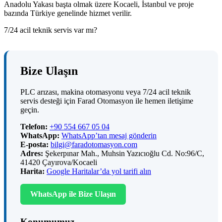
Anadolu Yakası başta olmak üzere Kocaeli, İstanbul ve proje
bazında Türkiye genelinde hizmet verilir.
7/24 acil teknik servis var mı?
Bize Ulaşın
PLC arızası, makina otomasyonu veya 7/24 acil teknik
servis desteği için Farad Otomasyon ile hemen iletişime
geçin.
Telefon:
+90 554 667 05 04
WhatsApp:
WhatsApp’tan mesaj gönderin
E-posta:
bilgi@faradotomasyon.com
Adres:
Şekerpınar Mah., Muhsin Yazıcıoğlu Cd. No:96/C,
41420 Çayırova/Kocaeli
Harita:
Google Haritalar’da yol tarifi alın
WhatsApp ile Bize Ulaşın
Konumumuz