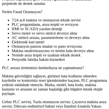
projelerde de destek sunulur.
Neden Farad Otomasyon?
7/24 acil makina ve otomasyon teknik servisi
PLC programlama, arıza tespiti ve revizyon
HMI ve SCADA yazılım desteği
Servo motor ve servo sürücü devreye alma
AC sürücü arızası, parametreleme ve devreye alma
Elektronik kart tamiri
Otomasyon panosu imalatı ve pano revizyonu
Makina modernizasyonu ve üretim hattı devreye alma
Yerinde arıza tespiti ve uzaktan teknik destek
Periyodik fabrika bakım hizmetleri
PLC arızası üretiminizi durdurduysa ne yapmalısınız?
Makina güvenliğini sağlayın, görünen hata kodlarını silmeden
kaydedin ve kontrolsüz reset işlemlerinden kaçının. PLC programına
yetkisiz müdahale etmeyin. Marka, model, hata kodu, makina
konumu ve arızanın ne zaman başladığı gibi bilgileri teknik ekiple
paylaşın.
Gebze PLC servisi, Tuzla otomasyon servisi, Çayırova makina arıza
servisi, Dilovası endüstriyel bakım veya İstanbul Anadolu Yakası