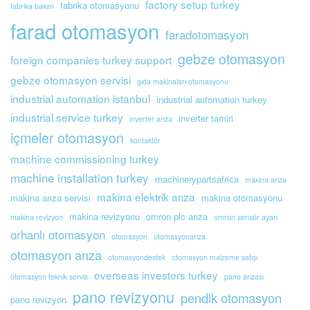
factory setup turkey
fabrika otomasyonu
fabrika bakım
farad otomasyon
faradotomasyon
gebze otomasyon
foreign companies turkey support
gebze otomasyon servisi
gıda makinaları otomasyonu
industrial automation istanbul
industrial automation turkey
industrial service turkey
inverter tamiri
inverter arıza
içmeler otomasyon
kontaktör
machine commissioning turkey
machine installation turkey
machinerypartsafrica
makina arıza
makina elektrik arıza
makina arıza servisi
makina otomasyonu
makina revizyonu
omron plc arıza
makina revizyon
omron sensör ayarı
orhanlı otomasyon
otomasyon
otomasyonarıza
otomasyon arıza
otomasyondestek
otomasyon malzeme satışı
overseas investors turkey
otomasyon teknik servis
pano arızası
pano revizyonu
pendik otomasyon
pano revizyon