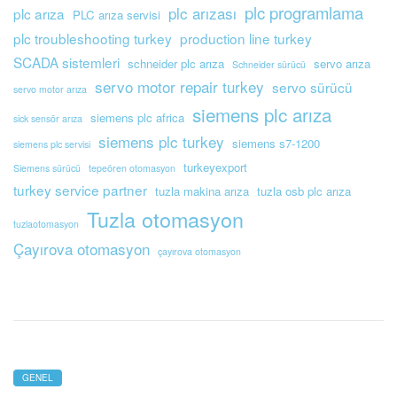
plc programlama
plc arızası
plc arıza
PLC arıza servisi
plc troubleshooting turkey
production line turkey
SCADA sistemleri
schneider plc arıza
servo arıza
Schneider sürücü
servo motor repair turkey
servo sürücü
servo motor arıza
siemens plc arıza
siemens plc africa
sick sensör arıza
siemens plc turkey
siemens s7-1200
siemens plc servisi
turkeyexport
Siemens sürücü
tepeören otomasyon
turkey service partner
tuzla makina arıza
tuzla osb plc arıza
Tuzla otomasyon
tuzlaotomasyon
Çayırova otomasyon
çayırova otomasyon
CATEGORIES
GENEL