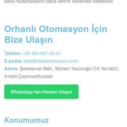
saha müdahalesinin daha verimli ilerlemesi hedeflenir.
Orhanlı Otomasyon İçin
Bize Ulaşın
Telefon:
+90 554 667 05 04
E-posta:
bilgi@faradotomasyon.com
Adres:
Şekerpınar Mah., Muhsin Yazıcıoğlu Cd. No:96/C,
41420 Çayırova/Kocaeli
WhatsApp’tan Hemen Ulaşın
Konumumuz