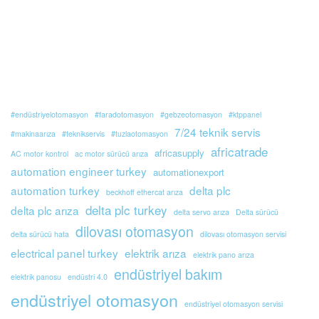
#endüstriyelotomasyon
#faradotomasyon
#gebzeotomasyon
#ktppanel
7/24 teknik servis
#makinaarıza
#teknikservis
#tuzlaotomasyon
africatrade
africasupply
AC motor kontrol
ac motor sürücü arıza
automation engineer turkey
automationexport
automation turkey
delta plc
beckhoff ethercat arıza
delta plc turkey
delta plc arıza
delta servo arıza
Delta sürücü
dilovası otomasyon
delta sürücü hata
dilovası otomasyon servisi
electrical panel turkey
elektrik arıza
elektrik pano arıza
endüstriyel bakım
elektrik panosu
endüstri 4.0
endüstriyel otomasyon
endüstriyel otomasyon servisi