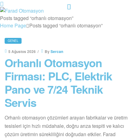
Menu
Farad
Posts tagged “orhanlı otomasyon”
Home Page
Posts tagged “orhanlı otomasyon”
Otomasyon
CATEGORIES
GENEL
5 Ağustos 2026
By
Sercan
Orhanlı Otomasyon
Firması: PLC, Elektrik
Pano ve 7/24 Teknik
Servis
Orhanlı otomasyon çözümleri arayan fabrikalar ve üretim
tesisleri için hızlı müdahale, doğru arıza tespiti ve kalıcı
çözüm üretimin sürekliliğini doğrudan etkiler. Farad