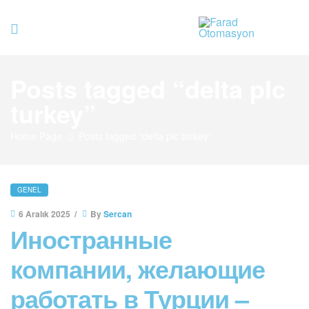
Farad
Posts tagged “delta plc
Otomasyo
turkey”
Home Page
Posts tagged “delta plc turkey”
GENEL
6 Aralık 2025
By
Sercan
Иностранные
компании, желающие
работать в Турции –