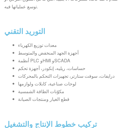
توسع عملياتها فيه.
التوريد التقني
معدات توزيع الكهرباء
أجهزة الجهد المنخفض والمتوسط
أنظمة PLC وHMI وSCADA
حساسات، ريليه، إنكودر، أجهزة تحكم
درايفات، سوفت ستارتر، تجهيزات التحكم بالمحركات
لوحات صناعية، كابلات ولوازمها
مكوّنات الطاقة الشمسية
قطع الغيار ومنتجات الصيانة
تركيب خطوط الإنتاج والتشغيل