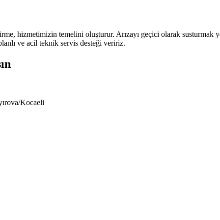
irme, hizmetimizin temelini oluşturur. Arızayı geçici olarak susturmak 
anlı ve acil teknik servis desteği veririz.
şın
yırova/Kocaeli