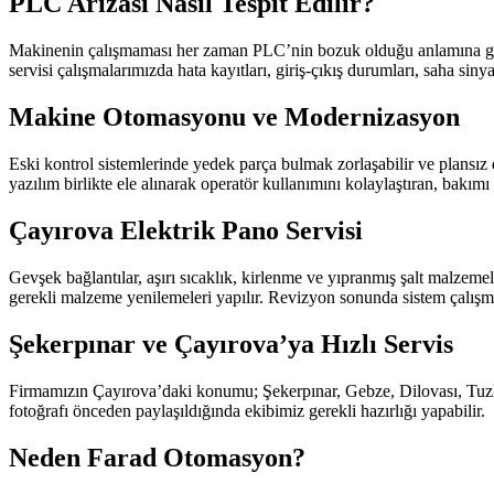
PLC Arızası Nasıl Tespit Edilir?
Makinenin çalışmaması her zaman PLC’nin bozuk olduğu anlamına gelme
servisi çalışmalarımızda hata kayıtları, giriş-çıkış durumları, saha sin
Makine Otomasyonu ve Modernizasyon
Eski kontrol sistemlerinde yedek parça bulmak zorlaşabilir ve plansız d
yazılım birlikte ele alınarak operatör kullanımını kolaylaştıran, bakımı 
Çayırova Elektrik Pano Servisi
Gevşek bağlantılar, aşırı sıcaklık, kirlenme ve yıpranmış şalt malzemel
gerekli malzeme yenilemeleri yapılır. Revizyon sonunda sistem çalışma 
Şekerpınar ve Çayırova’ya Hızlı Servis
Firmamızın Çayırova’daki konumu; Şekerpınar, Gebze, Dilovası, Tuzla 
fotoğrafı önceden paylaşıldığında ekibimiz gerekli hazırlığı yapabilir.
Neden Farad Otomasyon?