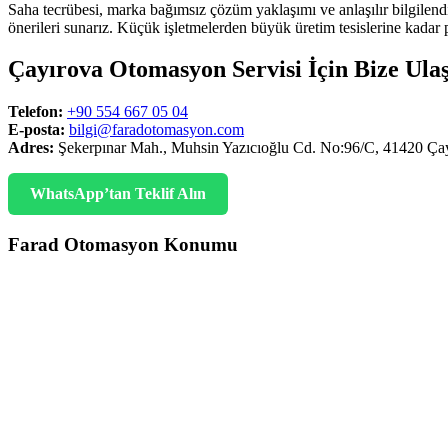
Saha tecrübesi, marka bağımsız çözüm yaklaşımı ve anlaşılır bilgilend
önerileri sunarız. Küçük işletmelerden büyük üretim tesislerine kadar pl
Çayırova Otomasyon Servisi İçin Bize Ula
Telefon:
+90 554 667 05 04
E-posta:
bilgi@faradotomasyon.com
Adres:
Şekerpınar Mah., Muhsin Yazıcıoğlu Cd. No:96/C, 41420 Ça
WhatsApp’tan Teklif Alın
Farad Otomasyon Konumu