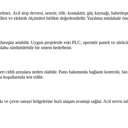
z. Acil stop devresi, sensör, röle, kontaktör, güç kaynağı, haberleşm
yalleri ve elektrik ölçümleri birlikte değerlendirilir. Yazılıma müdahale 
uruşlar artabilir. Uygun projelerde eski PLC, operatör paneli ve sürücüle
daha sürdürülebilir bir sistem hedeflenir.
eri ciddi arızalara neden olabilir. Pano bakımında bağlantı kontrolü, fan
koşullarında test edilir.
ve çevre sanayi bölgelerine hızlı ulaşım avantajı sağlar. Acil servis