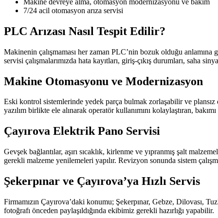
Makine devreye alma, otomasyon modernizasyonu ve bakım
7/24 acil otomasyon arıza servisi
PLC Arızası Nasıl Tespit Edilir?
Makinenin çalışmaması her zaman PLC’nin bozuk olduğu anlamına gelme
servisi çalışmalarımızda hata kayıtları, giriş-çıkış durumları, saha sin
Makine Otomasyonu ve Modernizasyon
Eski kontrol sistemlerinde yedek parça bulmak zorlaşabilir ve plansız d
yazılım birlikte ele alınarak operatör kullanımını kolaylaştıran, bakımı 
Çayırova Elektrik Pano Servisi
Gevşek bağlantılar, aşırı sıcaklık, kirlenme ve yıpranmış şalt malzemel
gerekli malzeme yenilemeleri yapılır. Revizyon sonunda sistem çalışma 
Şekerpınar ve Çayırova’ya Hızlı Servis
Firmamızın Çayırova’daki konumu; Şekerpınar, Gebze, Dilovası, Tuzla 
fotoğrafı önceden paylaşıldığında ekibimiz gerekli hazırlığı yapabilir.