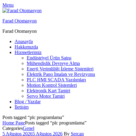
Menu
Farad Otomasyon
Farad Otomasyon
Anasayfa
Hakkımızda
Hizmetlerimiz
Endüstriyel Ürün Satışı
Mühendislik Devreye Alma
Enerji Verimliliği İzleme Sistemleri
Elektrik Pano İmalatı ve Revizyonu
PLC HMI SCADA Yazılımları
Motion Kontrol Sistemleri
Elektronik Kart Tamiri
Servo Motor Tamiri
Blog / Yazılar
İletişim
Posts tagged “plc programlama”
Home Page
Posts tagged “plc programlama”
Categories
Genel
5 Ağustos 2026
5 Ağustos 2026
By
Sercan