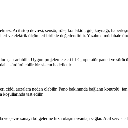
z. Acil stop devresi, sensör, röle, kontaktör, güç kaynağı, haberleşm
yalleri ve elektrik ölçümleri birlikte değerlendirilir. Yazılıma müdahale 
uruşlar artabilir. Uygun projelerde eski PLC, operatör paneli ve sürücüle
daha sürdürülebilir bir sistem hedeflenir.
eri ciddi arızalara neden olabilir. Pano bakımında bağlantı kontrolü, fan
koşullarında test edilir.
ve çevre sanayi bölgelerine hızlı ulaşım avantajı sağlar. Acil servis