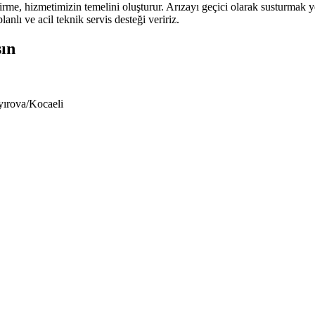
irme, hizmetimizin temelini oluşturur. Arızayı geçici olarak susturmak 
anlı ve acil teknik servis desteği veririz.
şın
yırova/Kocaeli