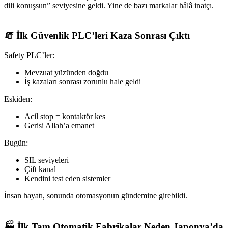
dili konuşsun” seviyesine geldi. Yine de bazı markalar hâlâ inatçı.
🧯 İlk Güvenlik PLC’leri Kaza Sonrası Çıktı
Safety PLC’ler:
Mevzuat yüzünden doğdu
İş kazaları sonrası zorunlu hale geldi
Eskiden:
Acil stop = kontaktör kes
Gerisi Allah’a emanet
Bugün:
SIL seviyeleri
Çift kanal
Kendini test eden sistemler
İnsan hayatı, sonunda otomasyonun gündemine girebildi.
🏭 İlk Tam Otomatik Fabrikalar Neden Japonya’da