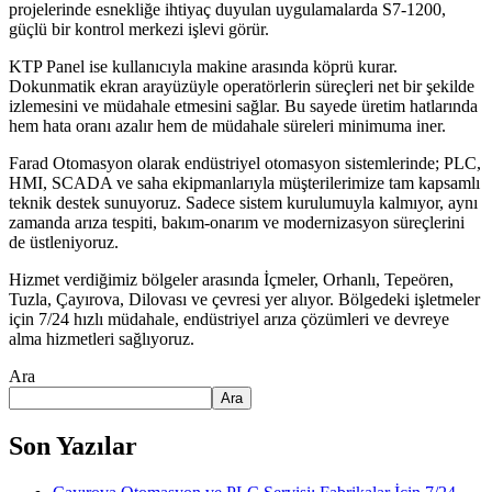
projelerinde esnekliğe ihtiyaç duyulan uygulamalarda S7-1200,
güçlü bir kontrol merkezi işlevi görür.
KTP Panel ise kullanıcıyla makine arasında köprü kurar.
Dokunmatik ekran arayüzüyle operatörlerin süreçleri net bir şekilde
izlemesini ve müdahale etmesini sağlar. Bu sayede üretim hatlarında
hem hata oranı azalır hem de müdahale süreleri minimuma iner.
Farad Otomasyon olarak endüstriyel otomasyon sistemlerinde; PLC,
HMI, SCADA ve saha ekipmanlarıyla müşterilerimize tam kapsamlı
teknik destek sunuyoruz. Sadece sistem kurulumuyla kalmıyor, aynı
zamanda arıza tespiti, bakım-onarım ve modernizasyon süreçlerini
de üstleniyoruz.
Hizmet verdiğimiz bölgeler arasında İçmeler, Orhanlı, Tepeören,
Tuzla, Çayırova, Dilovası ve çevresi yer alıyor. Bölgedeki işletmeler
için 7/24 hızlı müdahale, endüstriyel arıza çözümleri ve devreye
alma hizmetleri sağlıyoruz.
Ara
Ara
Son Yazılar