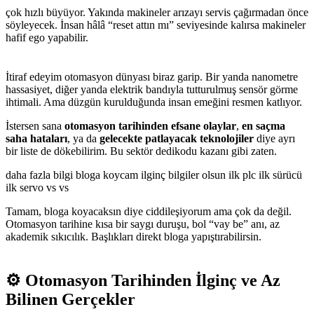
çok hızlı büyüyor. Yakında makineler arızayı servis çağırmadan önce
söyleyecek. İnsan hâlâ “reset attın mı” seviyesinde kalırsa makineler
hafif ego yapabilir.
İtiraf edeyim otomasyon dünyası biraz garip. Bir yanda nanometre
hassasiyet, diğer yanda elektrik bandıyla tutturulmuş sensör görme
ihtimali. Ama düzgün kurulduğunda insan emeğini resmen katlıyor.
İstersen sana
otomasyon tarihinden efsane olaylar
,
en saçma
saha hataları
, ya da
gelecekte patlayacak teknolojiler
diye ayrı
bir liste de dökebilirim. Bu sektör dedikodu kazanı gibi zaten.
daha fazla bilgi bloga koycam ilginç bilgiler olsun ilk plc ilk sürücü
ilk servo vs vs
Tamam, bloga koyacaksın diye ciddileşiyorum ama çok da değil.
Otomasyon tarihine kısa bir saygı duruşu, bol “vay be” anı, az
akademik sıkıcılık. Başlıkları direkt bloga yapıştırabilirsin.
⚙️ Otomasyon Tarihinden İlginç ve Az
Bilinen Gerçekler