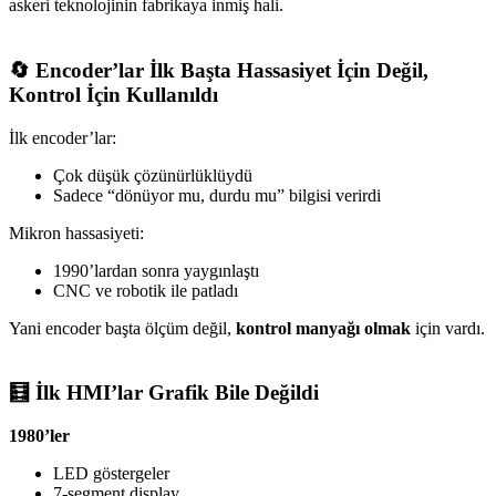
askeri teknolojinin fabrikaya inmiş hali.
🔄 Encoder’lar İlk Başta Hassasiyet İçin Değil,
Kontrol İçin Kullanıldı
İlk encoder’lar:
Çok düşük çözünürlüklüydü
Sadece “dönüyor mu, durdu mu” bilgisi verirdi
Mikron hassasiyeti:
1990’lardan sonra yaygınlaştı
CNC ve robotik ile patladı
Yani encoder başta ölçüm değil,
kontrol manyağı olmak
için vardı.
🧮 İlk HMI’lar Grafik Bile Değildi
1980’ler
LED göstergeler
7-segment display