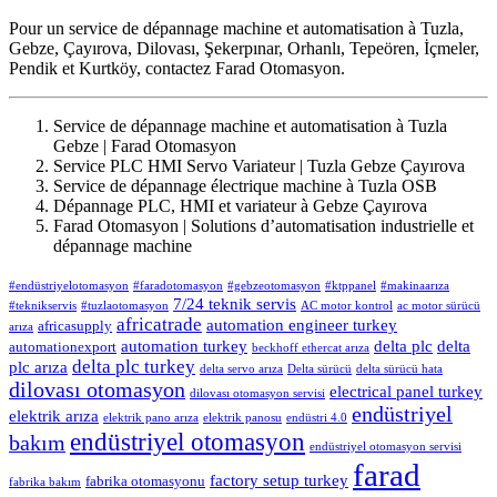
Pour un service de dépannage machine et automatisation à Tuzla,
Gebze, Çayırova, Dilovası, Şekerpınar, Orhanlı, Tepeören, İçmeler,
Pendik et Kurtköy, contactez Farad Otomasyon.
Service de dépannage machine et automatisation à Tuzla
Gebze | Farad Otomasyon
Service PLC HMI Servo Variateur | Tuzla Gebze Çayırova
Service de dépannage électrique machine à Tuzla OSB
Dépannage PLC, HMI et variateur à Gebze Çayırova
Farad Otomasyon | Solutions d’automatisation industrielle et
dépannage machine
#endüstriyelotomasyon
#faradotomasyon
#gebzeotomasyon
#ktppanel
#makinaarıza
7/24 teknik servis
#teknikservis
#tuzlaotomasyon
AC motor kontrol
ac motor sürücü
africatrade
automation engineer turkey
africasupply
arıza
automation turkey
delta plc
delta
automationexport
beckhoff ethercat arıza
delta plc turkey
plc arıza
delta servo arıza
Delta sürücü
delta sürücü hata
dilovası otomasyon
electrical panel turkey
dilovası otomasyon servisi
endüstriyel
elektrik arıza
elektrik pano arıza
elektrik panosu
endüstri 4.0
endüstriyel otomasyon
bakım
endüstriyel otomasyon servisi
farad
factory setup turkey
fabrika otomasyonu
fabrika bakım