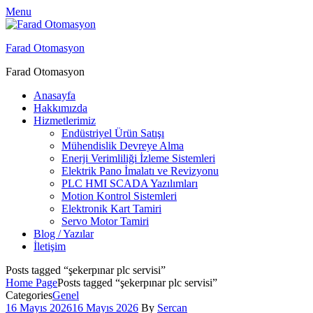
Menu
Farad Otomasyon
Farad Otomasyon
Anasayfa
Hakkımızda
Hizmetlerimiz
Endüstriyel Ürün Satışı
Mühendislik Devreye Alma
Enerji Verimliliği İzleme Sistemleri
Elektrik Pano İmalatı ve Revizyonu
PLC HMI SCADA Yazılımları
Motion Kontrol Sistemleri
Elektronik Kart Tamiri
Servo Motor Tamiri
Blog / Yazılar
İletişim
Posts tagged “şekerpınar plc servisi”
Home Page
Posts tagged “şekerpınar plc servisi”
Categories
Genel
16 Mayıs 2026
16 Mayıs 2026
By
Sercan