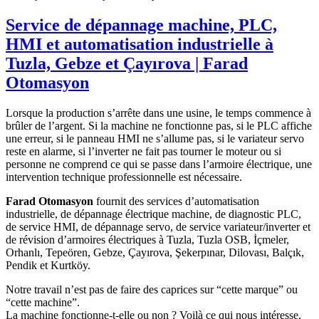
Service de dépannage machine, PLC,
HMI et automatisation industrielle à
Tuzla, Gebze et Çayırova | Farad
Otomasyon
Lorsque la production s’arrête dans une usine, le temps commence à
brûler de l’argent. Si la machine ne fonctionne pas, si le PLC affiche
une erreur, si le panneau HMI ne s’allume pas, si le variateur servo
reste en alarme, si l’inverter ne fait pas tourner le moteur ou si
personne ne comprend ce qui se passe dans l’armoire électrique, une
intervention technique professionnelle est nécessaire.
Farad Otomasyon
fournit des services d’automatisation
industrielle, de dépannage électrique machine, de diagnostic PLC,
de service HMI, de dépannage servo, de service variateur/inverter et
de révision d’armoires électriques à Tuzla, Tuzla OSB, İçmeler,
Orhanlı, Tepeören, Gebze, Çayırova, Şekerpınar, Dilovası, Balçık,
Pendik et Kurtköy.
Notre travail n’est pas de faire des caprices sur “cette marque” ou
“cette machine”.
La machine fonctionne-t-elle ou non ? Voilà ce qui nous intéresse.