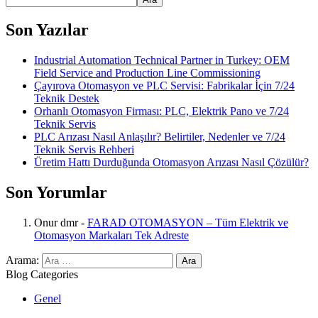
Son Yazılar
Industrial Automation Technical Partner in Turkey: OEM
Field Service and Production Line Commissioning
Çayırova Otomasyon ve PLC Servisi: Fabrikalar İçin 7/24
Teknik Destek
Orhanlı Otomasyon Firması: PLC, Elektrik Pano ve 7/24
Teknik Servis
PLC Arızası Nasıl Anlaşılır? Belirtiler, Nedenler ve 7/24
Teknik Servis Rehberi
Üretim Hattı Durduğunda Otomasyon Arızası Nasıl Çözülür?
Son Yorumlar
Onur dmr
-
FARAD OTOMASYON – Tüm Elektrik ve
Otomasyon Markaları Tek Adreste
Arama:
Blog Categories
Genel