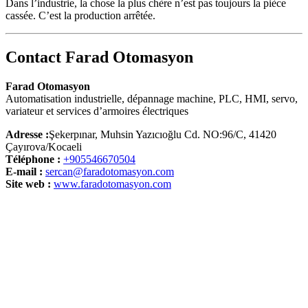
Dans l’industrie, la chose la plus chère n’est pas toujours la pièce
cassée. C’est la production arrêtée.
Contact Farad Otomasyon
Farad Otomasyon
Automatisation industrielle, dépannage machine, PLC, HMI, servo,
variateur et services d’armoires électriques
Adresse :
Şekerpınar, Muhsin Yazıcıoğlu Cd. NO:96/C, 41420
Çayırova/Kocaeli
Téléphone :
+905546670504
E-mail :
sercan@faradotomasyon.com
Site web :
www.faradotomasyon.com