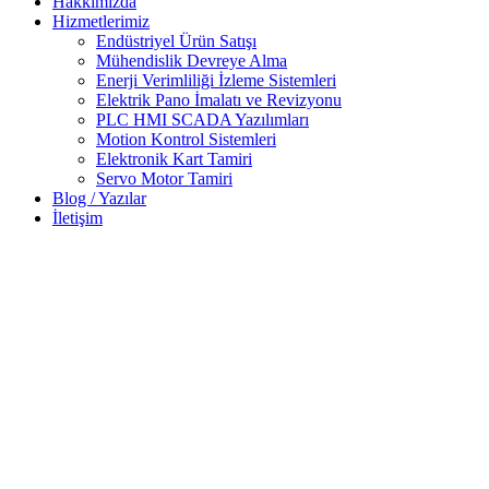
Hakkımızda
Hizmetlerimiz
Endüstriyel Ürün Satışı
Mühendislik Devreye Alma
Enerji Verimliliği İzleme Sistemleri
Elektrik Pano İmalatı ve Revizyonu
PLC HMI SCADA Yazılımları
Motion Kontrol Sistemleri
Elektronik Kart Tamiri
Servo Motor Tamiri
Blog / Yazılar
İletişim