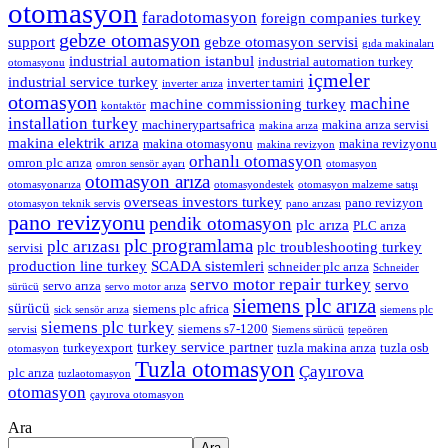
otomasyon
faradotomasyon
foreign companies turkey
gebze otomasyon
support
gebze otomasyon servisi
gıda makinaları
industrial automation istanbul
industrial automation turkey
otomasyonu
içmeler
industrial service turkey
inverter tamiri
inverter arıza
otomasyon
machine
machine commissioning turkey
kontaktör
installation turkey
machinerypartsafrica
makina arıza servisi
makina arıza
makina elektrik arıza
makina otomasyonu
makina revizyonu
makina revizyon
orhanlı otomasyon
omron plc arıza
omron sensör ayarı
otomasyon
otomasyon arıza
otomasyonarıza
otomasyondestek
otomasyon malzeme satışı
overseas investors turkey
pano revizyon
otomasyon teknik servis
pano arızası
pano revizyonu
pendik otomasyon
plc arıza
PLC arıza
plc programlama
plc arızası
plc troubleshooting turkey
servisi
production line turkey
SCADA sistemleri
schneider plc arıza
Schneider
servo motor repair turkey
servo
servo arıza
sürücü
servo motor arıza
siemens plc arıza
sürücü
siemens plc africa
sick sensör arıza
siemens plc
siemens plc turkey
siemens s7-1200
servisi
Siemens sürücü
tepeören
turkey service partner
turkeyexport
tuzla makina arıza
tuzla osb
otomasyon
Tuzla otomasyon
Çayırova
plc arıza
tuzlaotomasyon
otomasyon
çayırova otomasyon
Ara
Ara