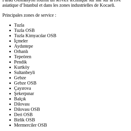
asiatique d’Istanbul et dans les zones industrielles de Kocaeli.
Principales zones de service :
Tuzla
Tuzla OSB
Tuzla Kimyacılar OSB
İçmeler
Aydıntepe
Orhanlı
Tepeören
Pendik
Kurtköy
Sultanbeyli
Gebze
Gebze OSB
Çayırova
Şekerpınar
Balçık
Dilovası
Dilovası OSB
Deri OSB
Birlik OSB
Mermerciler OSB