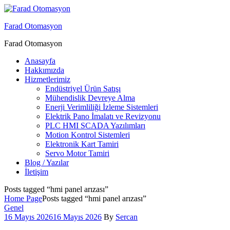
Menu
Farad Otomasyon
Farad Otomasyon
Anasayfa
Hakkımızda
Hizmetlerimiz
Endüstriyel Ürün Satışı
Mühendislik Devreye Alma
Enerji Verimliliği İzleme Sistemleri
Elektrik Pano İmalatı ve Revizyonu
PLC HMI SCADA Yazılımları
Motion Kontrol Sistemleri
Elektronik Kart Tamiri
Servo Motor Tamiri
Blog / Yazılar
İletişim
Posts tagged “hmi panel arızası”
Home Page
Posts tagged “hmi panel arızası”
Categories
Genel
16 Mayıs 2026
16 Mayıs 2026
By
Sercan