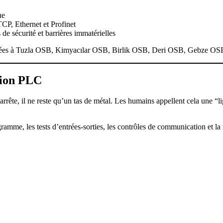
ue
, Ethernet et Profinet
 de sécurité et barrières immatérielles
situées à Tuzla OSB, Kimyacılar OSB, Birlik OSB, Deri OSB, Gebze OSB
tion PLC
ête, il ne reste qu’un tas de métal. Les humains appellent cela une “lig
amme, les tests d’entrées-sorties, les contrôles de communication et la