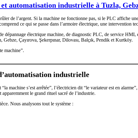
t automatisation industrielle à Tuzla, Geb
ler de l’argent. Si la machine ne fonctionne pas, si le PLC affiche une 
e comprend ce qui se passe dans l’armoire électrique, une intervention te
, de dépannage électrique machine, de diagnostic PLC, de service HMI, d
n, Gebze, Çayırova, Şekerpınar, Dilovası, Balçık, Pendik et Kurtköy.
tte machine”.
d’automatisation industrielle
t “la machine s’est arrêtée”, l’électricien dit “le variateur est en alar
t apparemment le grand rituel sacré de l’industrie.
èce. Nous analysons tout le système :