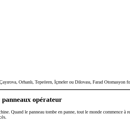
ayırova, Orhanlı, Tepeören, İçmeler ou Dilovası, Farad Otomasyon four
r panneaux opérateur
chine. Quand le panneau tombe en panne, tout le monde commence à re
cès.