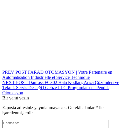
Yazı
PREV POST
FARAD OTOMASYON | Votre Partenaire en
Automatisation Industrielle et Service Technique
gezinmesi
NEXT POST
Danfoss FC302 Hata Kodları, Arıza Çözümleri ve
Teknik Servis Desteği | Gebze PLC Programlama – Pendik
Otomasyon
Bir yanıt yazın
E-posta adresiniz yayınlanmayacak.
Gerekli alanlar
*
ile
işaretlenmişlerdir