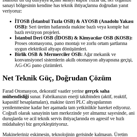
sanayi bölgesinin kendine has teknik ihtiyaçlarına doğrudan yanıt
veriyoruz:
İTOSB (İstanbul Tuzla OSB) & AYOSB (Anadolu Yakası
OSB):
Seri üretim hatlarında makine bazlı veya komple hat
bazlı revizyon projeleri.
İstanbul Deri OSB (İDOSB) & Kimyacılar OSB (KOSB):
Proses otomasyonu, pano montajı ve zorlu ortam şartlarına
uygun elektriksil altyapı dönüşümleri.
Birlik OSB & Mermerciler OSB:
Ağır mekanik ve
konvansiyonel sistemlerin akıllı otomasyon altyapısına geçişi,
AG-OG pano çözümleri.
Net Teknik Güç, Doğrudan Çözüm
Farad Otomasyon, dekoratif vaatler yerine
gerçek saha
mühendisliği
sunar. Fabrikanızın enerji takibinden (aktif, reaktif,
kapasitif hesaplamaları), makine üzeri PLC altyapılarının
yenilenmesine kadar her aşamada tam yetkinlikle hareket ediyoruz.
Coğrafi olarak sanayinin tam merkezinde yer almamız sayesinde, ani
duruşlarda ve acil teknik servis ihtiyaçlarında en agresif ve hızlı
müdahaleyi biz gerçekleştiriyoruz.
Makineleriniz eskimesin, teknolojinin gerisinde kalmasın. Üretim