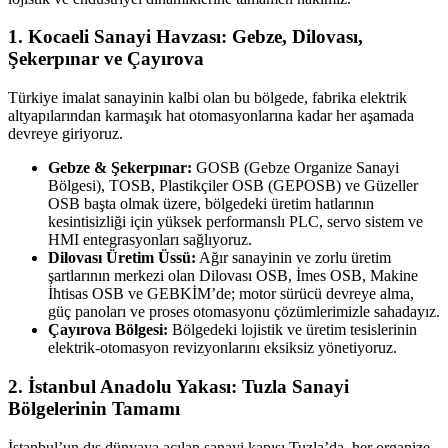
1. Kocaeli Sanayi Havzası: Gebze, Dilovası,
Şekerpınar ve Çayırova
Türkiye imalat sanayinin kalbi olan bu bölgede, fabrika elektrik
altyapılarından karmaşık hat otomasyonlarına kadar her aşamada
devreye giriyoruz.
Gebze & Şekerpınar:
GOSB (Gebze Organize Sanayi
Bölgesi), TOSB, Plastikçiler OSB (GEPOSB) ve Güzeller
OSB başta olmak üzere, bölgedeki üretim hatlarının
kesintisizliği için yüksek performanslı PLC, servo sistem ve
HMI entegrasyonları sağlıyoruz.
Dilovası Üretim Üssü:
Ağır sanayinin ve zorlu üretim
şartlarının merkezi olan Dilovası OSB, İmes OSB, Makine
İhtisas OSB ve GEBKİM’de; motor sürücü devreye alma,
güç panoları ve proses otomasyonu çözümlerimizle sahadayız.
Çayırova Bölgesi:
Bölgedeki lojistik ve üretim tesislerinin
elektrik-otomasyon revizyonlarını eksiksiz yönetiyoruz.
2. İstanbul Anadolu Yakası: Tuzla Sanayi
Bölgelerinin Tamamı
İstanbul’un dış dünyaya açılan sanayi kapısı Tuzla’da, her organize