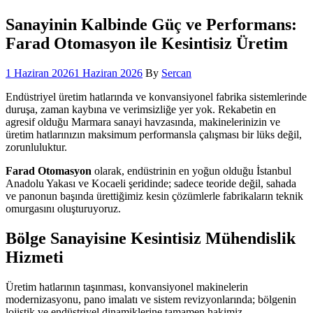
Sanayinin Kalbinde Güç ve Performans:
Farad Otomasyon ile Kesintisiz Üretim
1 Haziran 2026
1 Haziran 2026
By
Sercan
Endüstriyel üretim hatlarında ve konvansiyonel fabrika sistemlerinde
duruşa, zaman kaybına ve verimsizliğe yer yok. Rekabetin en
agresif olduğu Marmara sanayi havzasında, makinelerinizin ve
üretim hatlarınızın maksimum performansla çalışması bir lüks değil,
zorunluluktur.
Farad Otomasyon
olarak, endüstrinin en yoğun olduğu İstanbul
Anadolu Yakası ve Kocaeli şeridinde; sadece teoride değil, sahada
ve panonun başında ürettiğimiz kesin çözümlerle fabrikaların teknik
omurgasını oluşturuyoruz.
Bölge Sanayisine Kesintisiz Mühendislik
Hizmeti
Üretim hatlarının taşınması, konvansiyonel makinelerin
modernizasyonu, pano imalatı ve sistem revizyonlarında; bölgenin
lojistik ve endüstriyel dinamiklerine tamamen hakimiz.