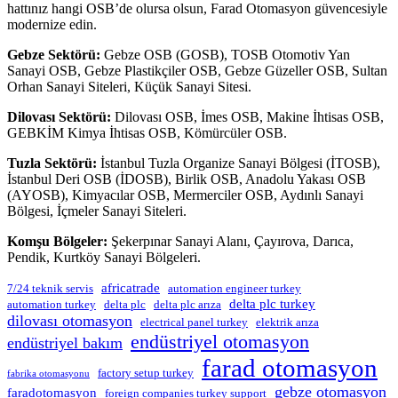
hattınız hangi OSB’de olursa olsun, Farad Otomasyon güvencesiyle
modernize edin.
Gebze Sektörü:
Gebze OSB (GOSB), TOSB Otomotiv Yan
Sanayi OSB, Gebze Plastikçiler OSB, Gebze Güzeller OSB, Sultan
Orhan Sanayi Siteleri, Küçük Sanayi Sitesi.
Dilovası Sektörü:
Dilovası OSB, İmes OSB, Makine İhtisas OSB,
GEBKİM Kimya İhtisas OSB, Kömürcüler OSB.
Tuzla Sektörü:
İstanbul Tuzla Organize Sanayi Bölgesi (İTOSB),
İstanbul Deri OSB (İDOSB), Birlik OSB, Anadolu Yakası OSB
(AYOSB), Kimyacılar OSB, Mermerciler OSB, Aydınlı Sanayi
Bölgesi, İçmeler Sanayi Siteleri.
Komşu Bölgeler:
Şekerpınar Sanayi Alanı, Çayırova, Darıca,
Pendik, Kurtköy Sanayi Bölgeleri.
africatrade
7/24 teknik servis
automation engineer turkey
delta plc turkey
automation turkey
delta plc
delta plc arıza
dilovası otomasyon
electrical panel turkey
elektrik arıza
endüstriyel otomasyon
endüstriyel bakım
farad otomasyon
factory setup turkey
fabrika otomasyonu
gebze otomasyon
faradotomasyon
foreign companies turkey support