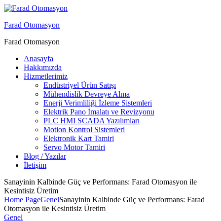
Menu
Farad Otomasyon
Farad Otomasyon
Anasayfa
Hakkımızda
Hizmetlerimiz
Endüstriyel Ürün Satışı
Mühendislik Devreye Alma
Enerji Verimliliği İzleme Sistemleri
Elektrik Pano İmalatı ve Revizyonu
PLC HMI SCADA Yazılımları
Motion Kontrol Sistemleri
Elektronik Kart Tamiri
Servo Motor Tamiri
Blog / Yazılar
İletişim
Sanayinin Kalbinde Güç ve Performans: Farad Otomasyon ile
Kesintisiz Üretim
Home Page
Genel
Sanayinin Kalbinde Güç ve Performans: Farad
Otomasyon ile Kesintisiz Üretim
Categories
Genel