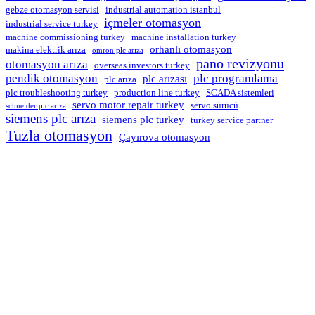
gebze otomasyon servisi
industrial automation istanbul
içmeler otomasyon
industrial service turkey
machine commissioning turkey
machine installation turkey
orhanlı otomasyon
makina elektrik arıza
omron plc arıza
pano revizyonu
otomasyon arıza
overseas investors turkey
pendik otomasyon
plc programlama
plc arızası
plc arıza
plc troubleshooting turkey
production line turkey
SCADA sistemleri
servo motor repair turkey
servo sürücü
schneider plc arıza
siemens plc arıza
siemens plc turkey
turkey service partner
Tuzla otomasyon
Çayırova otomasyon