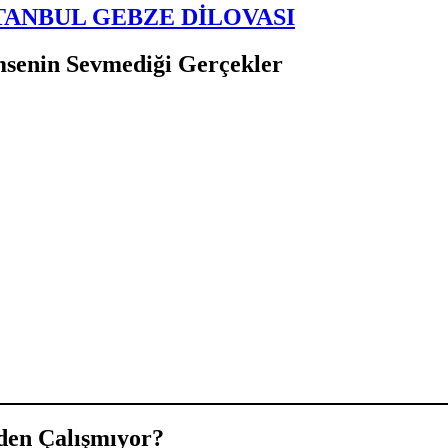
TANBUL GEBZE DİLOVASI
msenin Sevmediği Gerçekler
den Çalışmıyor?