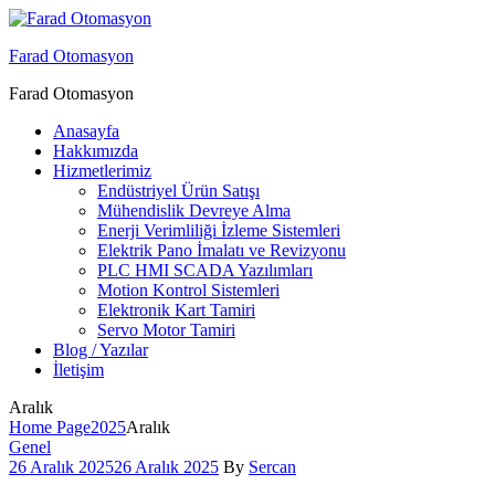
Menu
Farad Otomasyon
Farad Otomasyon
Anasayfa
Hakkımızda
Hizmetlerimiz
Endüstriyel Ürün Satışı
Mühendislik Devreye Alma
Enerji Verimliliği İzleme Sistemleri
Elektrik Pano İmalatı ve Revizyonu
PLC HMI SCADA Yazılımları
Motion Kontrol Sistemleri
Elektronik Kart Tamiri
Servo Motor Tamiri
Blog / Yazılar
İletişim
Aralık
Home Page
2025
Aralık
Categories
Genel
26 Aralık 2025
26 Aralık 2025
By
Sercan