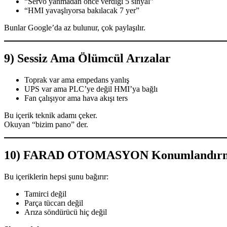
“Servo yanmadan önce verdiği 5 sinyal”
“HMI yavaşlıyorsa bakılacak 7 yer”
Bunlar Google’da az bulunur, çok paylaşılır.
9) Sessiz Ama Ölümcül Arızalar
Toprak var ama empedans yanlış
UPS var ama PLC’ye değil HMI’ya bağlı
Fan çalışıyor ama hava akışı ters
Bu içerik teknik adamı çeker.
Okuyan “bizim pano” der.
10) FARAD OTOMASYON Konumlandırm
Bu içeriklerin hepsi şunu bağırır:
Tamirci değil
Parça tüccarı değil
Arıza söndürücü hiç değil