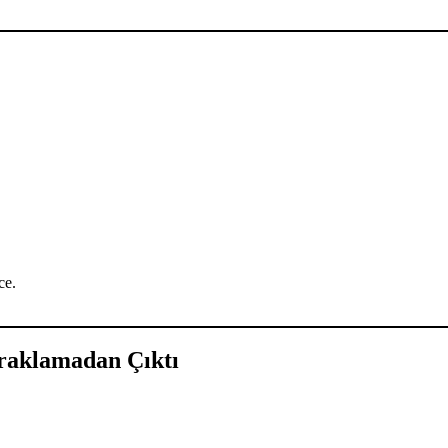
ce.
praklamadan Çıktı