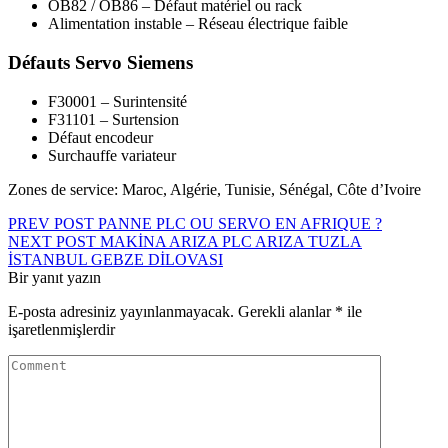
OB82 / OB86 – Défaut matériel ou rack
Alimentation instable – Réseau électrique faible
Défauts Servo Siemens
F30001 – Surintensité
F31101 – Surtension
Défaut encodeur
Surchauffe variateur
Zones de service: Maroc, Algérie, Tunisie, Sénégal, Côte d’Ivoire
Yazı
PREV POST
PANNE PLC OU SERVO EN AFRIQUE ?
NEXT POST
MAKİNA ARIZA PLC ARIZA TUZLA
gezinmesi
İSTANBUL GEBZE DİLOVASI
Bir yanıt yazın
E-posta adresiniz yayınlanmayacak.
Gerekli alanlar
*
ile
işaretlenmişlerdir