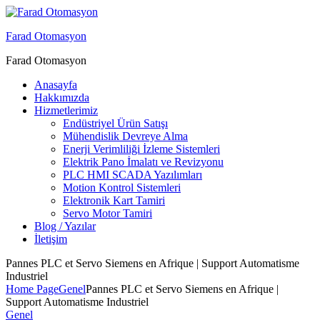
Menu
Farad Otomasyon
Farad Otomasyon
Anasayfa
Hakkımızda
Hizmetlerimiz
Endüstriyel Ürün Satışı
Mühendislik Devreye Alma
Enerji Verimliliği İzleme Sistemleri
Elektrik Pano İmalatı ve Revizyonu
PLC HMI SCADA Yazılımları
Motion Kontrol Sistemleri
Elektronik Kart Tamiri
Servo Motor Tamiri
Blog / Yazılar
İletişim
Pannes PLC et Servo Siemens en Afrique | Support Automatisme
Industriel
Home Page
Genel
Pannes PLC et Servo Siemens en Afrique |
Support Automatisme Industriel
Categories
Genel