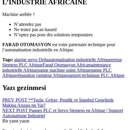
L’INDUSTRIE AFRICAINE
Machine arrêtée ?
N’attendez pas
Ne testez pas au hasard
N’optez pas pour des solutions temporaires
FARAD OTOMASYON
est votre partenaire technique pour
l’automatisation industrielle en Afrique.
Tags:
alarme servo Delta
automatisation industrielle Afrique
erreur
Siemens PLC Afrique
Farad Otomasyon Africa
maintenance
industrielle Afrique
panne machine usine Afrique
panne PLC
Afrique
réparation variateur Afrique
support technique PLC Afrique
Yazı gezinmesi
PREV POST
**Tuzla, Gebze, Pendik ve İstanbul Genelinde
Makina Arızası mı Var?
NEXT POST
Pannes PLC et Servo Siemens en Afrique | Support
Automatisme Industriel
Bir yanıt yazın