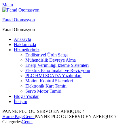
Menu
Farad Otomasyon
Farad Otomasyon
Anasayfa
Hakkımızda
Hizmetlerimiz
Endüstriyel Ürün Satışı
Mühendislik Devreye Alma
Enerji Verimliliği İzleme Sistemleri
Elektrik Pano İmalatı ve Revizyonu
PLC HMI SCADA Yazılımları
Motion Kontrol Sistemleri
Elektronik Kart Tamiri
Servo Motor Tamiri
Blog / Yazılar
İletişim
PANNE PLC OU SERVO EN AFRIQUE ?
Home Page
Genel
PANNE PLC OU SERVO EN AFRIQUE ?
Categories
Genel