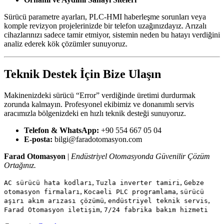
Sürücü parametre ayarları, PLC-HMI haberleşme sorunları veya
komple revizyon projelerinizde bir telefon uzağınızdayız. Arızalı
cihazlarınızı sadece tamir etmiyor, sistemin neden bu hatayı verdiğini
analiz ederek kök çözümler sunuyoruz.
Teknik Destek İçin Bize Ulaşın
Makinenizdeki sürücü “Error” verdiğinde üretimi durdurmak
zorunda kalmayın. Profesyonel ekibimiz ve donanımlı servis
aracımızla bölgenizdeki en hızlı teknik desteği sunuyoruz.
Telefon & WhatsApp:
+90 554 667 05 04
E-posta:
bilgi@faradotomasyon.com
Farad Otomasyon
|
Endüstriyel Otomasyonda Güvenilir Çözüm
Ortağınız.
,
,
AC sürücü hata kodları
Tuzla inverter tamiri
Gebze
,
,
otomasyon firmaları
Kocaeli PLC programlama
sürücü
,
,
aşırı akım arızası çözümü
endüstriyel teknik servis
,
Farad Otomasyon iletişim
7/24 fabrika bakım hizmeti