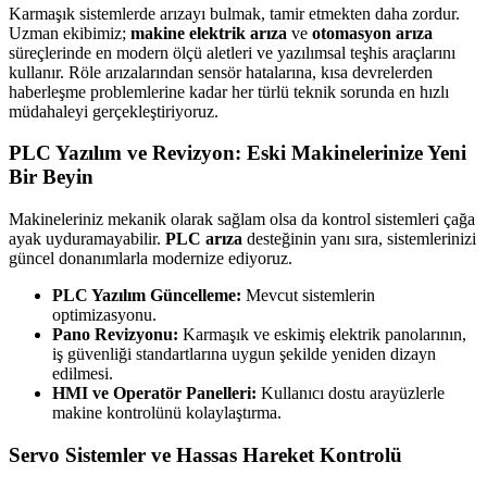
Karmaşık sistemlerde arızayı bulmak, tamir etmekten daha zordur.
Uzman ekibimiz;
makine elektrik arıza
ve
otomasyon arıza
süreçlerinde en modern ölçü aletleri ve yazılımsal teşhis araçlarını
kullanır. Röle arızalarından sensör hatalarına, kısa devrelerden
haberleşme problemlerine kadar her türlü teknik sorunda en hızlı
müdahaleyi gerçekleştiriyoruz.
PLC Yazılım ve Revizyon: Eski Makinelerinize Yeni
Bir Beyin
Makineleriniz mekanik olarak sağlam olsa da kontrol sistemleri çağa
ayak uyduramayabilir.
PLC arıza
desteğinin yanı sıra, sistemlerinizi
güncel donanımlarla modernize ediyoruz.
PLC Yazılım Güncelleme:
Mevcut sistemlerin
optimizasyonu.
Pano Revizyonu:
Karmaşık ve eskimiş elektrik panolarının,
iş güvenliği standartlarına uygun şekilde yeniden dizayn
edilmesi.
HMI ve Operatör Panelleri:
Kullanıcı dostu arayüzlerle
makine kontrolünü kolaylaştırma.
Servo Sistemler ve Hassas Hareket Kontrolü