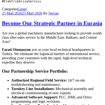
#ElektrikArızaServisi
Categories
Genel
25 Mart 2026
25 Mart 2026
By
Sercan
Become Our Strategic Partner in Eurasia
Are you a global machinery manufacturer looking to provide world-
class after-sales service in the Middle East, Balkans, and Central
Asia?
Farad Otomasyon
acts as your local technical headquarters in
Turkey. We eliminate the logistical barriers of international service,
providing your customers with the rapid, high-level technical
expertise they deserve.
Our Partnership Service Portfolio:
Authorized Regional Field Service:
24/7 on-site
troubleshooting and maintenance.
Turnkey Line Installations:
Mechanical assembly and
electrical commissioning of new exports.
Advanced Software Support:
PLC, HMI, and Drive
programming and logic revisions.