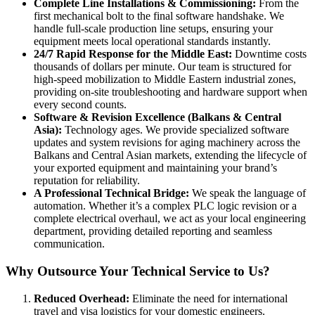
Complete Line Installations & Commissioning:
From the
first mechanical bolt to the final software handshake. We
handle full-scale production line setups, ensuring your
equipment meets local operational standards instantly.
24/7 Rapid Response for the Middle East:
Downtime costs
thousands of dollars per minute. Our team is structured for
high-speed mobilization to Middle Eastern industrial zones,
providing on-site troubleshooting and hardware support when
every second counts.
Software & Revision Excellence (Balkans & Central
Asia):
Technology ages. We provide specialized software
updates and system revisions for aging machinery across the
Balkans and Central Asian markets, extending the lifecycle of
your exported equipment and maintaining your brand’s
reputation for reliability.
A Professional Technical Bridge:
We speak the language of
automation. Whether it’s a complex PLC logic revision or a
complete electrical overhaul, we act as your local engineering
department, providing detailed reporting and seamless
communication.
Why Outsource Your Technical Service to Us?
Reduced Overhead:
Eliminate the need for international
travel and visa logistics for your domestic engineers.