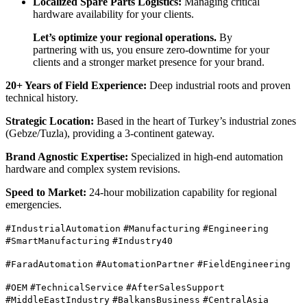
Localized Spare Parts Logistics:
Managing critical
hardware availability for your clients.
Let’s optimize your regional operations.
By
partnering with us, you ensure zero-downtime for your
clients and a stronger market presence for your brand.
20+ Years of Field Experience:
Deep industrial roots and proven
technical history.
Strategic Location:
Based in the heart of Turkey’s industrial zones
(Gebze/Tuzla), providing a 3-continent gateway.
Brand Agnostic Expertise:
Specialized in high-end automation
hardware and complex system revisions.
Speed to Market:
24-hour mobilization capability for regional
emergencies.
#IndustrialAutomation
#Manufacturing
#Engineering
#SmartManufacturing
#Industry40
#FaradAutomation
#AutomationPartner
#FieldEngineering
#OEM
#TechnicalService
#AfterSalesSupport
#MiddleEastIndustry
#BalkansBusiness
#CentralAsia