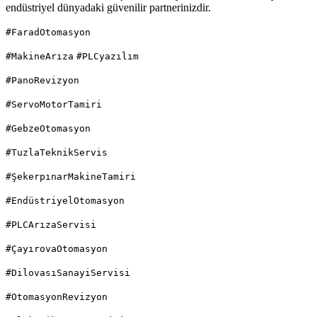
endüstriyel dünyadaki güvenilir partnerinizdir.
#FaradOtomasyon
#MakineArıza
#PLCyazılım
#PanoRevizyon
#ServoMotorTamiri
#GebzeOtomasyon
#TuzlaTeknikServis
#ŞekerpınarMakineTamiri
#EndüstriyelOtomasyon
#PLCArızaServisi
#ÇayırovaOtomasyon
#DilovasıSanayiServisi
#OtomasyonRevizyon