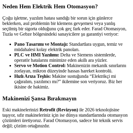
Neden Hem Elektrik Hem Otomasyon?
Çoğu işletme, yazılım hatası sandığı bir sorun için günlerce
beklerken, asıl problemin bir klemens gevşemesi veya yanlış
seçilmiş bir sigorta olduğunu çok geç fark eder. Farad Otomasyon,
Tuzla ve Gebze bölgesindeki sanayicilere şu garantiyi veriyor:
Pano Tasarımı ve Montajı:
Standartlara uygun, temiz ve
müdahalesi kolay elektrik panoları.
PLC ve HMI Yazılımı:
Delta ve Siemens sistemlerde,
operatör hatalarını minimize eden akıllı ara yüzler.
Servo ve Motion Control:
Makinenizin mekanik sınırlarını
zorlayan, mikron düzeyinde hassas hareket kontrolü.
Hızlı Arıza Teşhis:
Makine sustuğunda “Elektrikçi mi
çağıralım, yazılımcı mı?” ikilemine son veriyoruz. Biz her
ikisine de hakimiz.
Makinenizi Şansa Bırakmayın
Eski makinelerinizi
Retrofit (Revizyon)
ile 2026 teknolojisine
taşıyor, sıfır makineleriniz için ise dünya standartlarında otomasyon
çözümleri üretiyoruz. Farad Otomasyon, sadece bir teknik servis
değil; çözüm ortağınızdır.