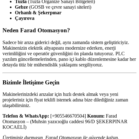
Tuzla
(Tuzla Organize Sanayi Bölgeleri)
Gebze
(GOSB ve çevre sanayi siteleri)
Orhanlı & Şekerpınar
Çayırova
Neden Farad Otomasyon?
Sadece bir arıza giderici değil, aynı zamanda sistem geliştiriciyiz.
Makinenizin elektrik altyapısını modernize ederken, enerji
verimliliğini ve operatör güvenliğini ön planda tutuyoruz. PLC
yazılım güncellemelerinden, pano içi kablo düzenlemesine kadar her
detayda titiz bir mühendislik yaklaşımı sergiliyoruz.
Bizimle İletişime Geçin
Makinelerinizdeki arızalar için hızlı destek almak veya yeni
projeleriniz için fiyat teklifi istemek adına bize dilediğiniz zaman
ulaşabilirsiniz.
Telefon & WhatsApp:
[+905546670504]
Konum:
Farad
Otomasyon – (Muhsin yazıcıoğlu caddesi 96/D ŞEKERPINAR
KOCAELİ)
Üretiminiz durmasın, Farad Otomasyon ile güvende kalsın.