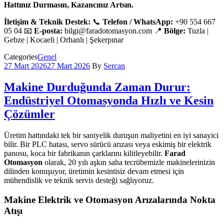
Hattınız Durmasın, Kazancınız Artsın.
İletişim & Teknik Destek:
📞
Telefon / WhatsApp:
+90 554 667
05 04 📧
E-posta:
bilgi@faradotomasyon.com 📍
Bölge:
Tuzla |
Gebze | Kocaeli | Orhanlı | Şekerpınar
Categories
Genel
27 Mart 2026
27 Mart 2026
By
Sercan
Makine Durduğunda Zaman Durur:
Endüstriyel Otomasyonda Hızlı ve Kesin
Çözümler
Üretim hattındaki tek bir saniyelik duruşun maliyetini en iyi sanayici
bilir. Bir PLC hatası, servo sürücü arızası veya eskimiş bir elektrik
panosu, koca bir fabrikanın çarklarını kilitleyebilir.
Farad
Otomasyon
olarak, 20 yılı aşkın saha tecrübemizle makinelerinizin
dilinden konuşuyor, üretimin kesintisiz devam etmesi için
mühendislik ve teknik servis desteği sağlıyoruz.
Makine Elektrik ve Otomasyon Arızalarında Nokta
Atışı