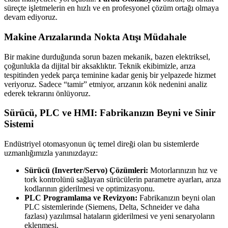
süreçte işletmelerin en hızlı ve en profesyonel çözüm ortağı olmaya
devam ediyoruz.
Makine Arızalarında Nokta Atışı Müdahale
Bir makine durduğunda sorun bazen mekanik, bazen elektriksel,
çoğunlukla da dijital bir aksaklıktır. Teknik ekibimizle, arıza
tespitinden yedek parça teminine kadar geniş bir yelpazede hizmet
veriyoruz. Sadece “tamir” etmiyor, arızanın kök nedenini analiz
ederek tekrarını önlüyoruz.
Sürücü, PLC ve HMI: Fabrikanızın Beyni ve Sinir
Sistemi
Endüstriyel otomasyonun üç temel direği olan bu sistemlerde
uzmanlığımızla yanınızdayız:
Sürücü (Inverter/Servo) Çözümleri:
Motorlarınızın hız ve
tork kontrolünü sağlayan sürücülerin parametre ayarları, arıza
kodlarının giderilmesi ve optimizasyonu.
PLC Programlama ve Revizyon:
Fabrikanızın beyni olan
PLC sistemlerinde (Siemens, Delta, Schneider ve daha
fazlası) yazılımsal hataların giderilmesi ve yeni senaryoların
eklenmesi.