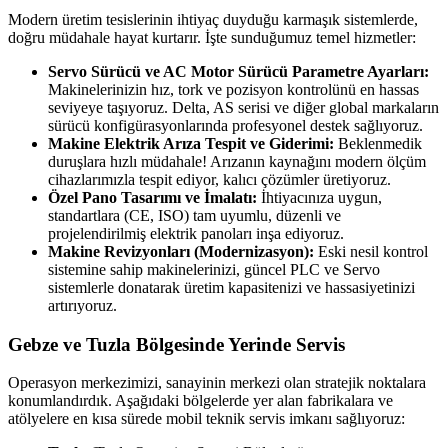
Modern üretim tesislerinin ihtiyaç duyduğu karmaşık sistemlerde,
doğru müdahale hayat kurtarır. İşte sunduğumuz temel hizmetler:
Servo Sürücü ve AC Motor Sürücü Parametre Ayarları:
Makinelerinizin hız, tork ve pozisyon kontrolünü en hassas
seviyeye taşıyoruz. Delta, AS serisi ve diğer global markaların
sürücü konfigürasyonlarında profesyonel destek sağlıyoruz.
Makine Elektrik Arıza Tespit ve Giderimi:
Beklenmedik
duruşlara hızlı müdahale! Arızanın kaynağını modern ölçüm
cihazlarımızla tespit ediyor, kalıcı çözümler üretiyoruz.
Özel Pano Tasarımı ve İmalatı:
İhtiyacınıza uygun,
standartlara (CE, ISO) tam uyumlu, düzenli ve
projelendirilmiş elektrik panoları inşa ediyoruz.
Makine Revizyonları (Modernizasyon):
Eski nesil kontrol
sistemine sahip makinelerinizi, güncel PLC ve Servo
sistemlerle donatarak üretim kapasitenizi ve hassasiyetinizi
artırıyoruz.
Gebze ve Tuzla Bölgesinde Yerinde Servis
Operasyon merkezimizi, sanayinin merkezi olan stratejik noktalara
konumlandırdık. Aşağıdaki bölgelerde yer alan fabrikalara ve
atölyelere en kısa sürede mobil teknik servis imkanı sağlıyoruz: