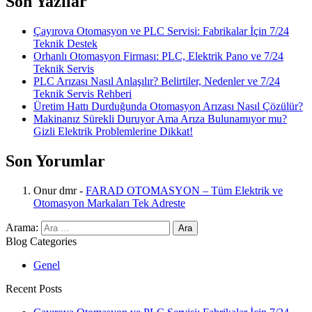
Son Yazılar
Çayırova Otomasyon ve PLC Servisi: Fabrikalar İçin 7/24
Teknik Destek
Orhanlı Otomasyon Firması: PLC, Elektrik Pano ve 7/24
Teknik Servis
PLC Arızası Nasıl Anlaşılır? Belirtiler, Nedenler ve 7/24
Teknik Servis Rehberi
Üretim Hattı Durduğunda Otomasyon Arızası Nasıl Çözülür?
Makinanız Sürekli Duruyor Ama Arıza Bulunamıyor mu?
Gizli Elektrik Problemlerine Dikkat!
Son Yorumlar
Onur dmr
-
FARAD OTOMASYON – Tüm Elektrik ve
Otomasyon Markaları Tek Adreste
Arama:
Blog Categories
Genel
Recent Posts