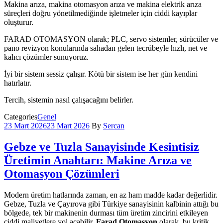
Makina arıza, makina otomasyon arıza ve makina elektrik arıza
süreçleri doğru yönetilmediğinde işletmeler için ciddi kayıplar
oluşturur.
FARAD OTOMASYON olarak; PLC, servo sistemler, sürücüler ve
pano revizyon konularında sahadan gelen tecrübeyle hızlı, net ve
kalıcı çözümler sunuyoruz.
İyi bir sistem sessiz çalışır. Kötü bir sistem ise her gün kendini
hatırlatır.
Tercih, sistemin nasıl çalışacağını belirler.
Categories
Genel
23 Mart 2026
23 Mart 2026
By
Sercan
Gebze ve Tuzla Sanayisinde Kesintisiz
Üretimin Anahtarı: Makine Arıza ve
Otomasyon Çözümleri
Modern üretim hatlarında zaman, en az ham madde kadar değerlidir.
Gebze, Tuzla ve Çayırova gibi Türkiye sanayisinin kalbinin attığı bu
bölgede, tek bir makinenin durması tüm üretim zincirini etkileyen
ciddi maliyetlere yol açabilir.
Farad Otomasyon
olarak, bu kritik