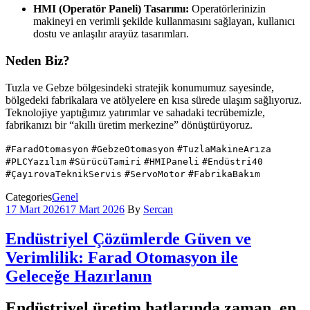
HMI (Operatör Paneli) Tasarımı:
Operatörlerinizin
makineyi en verimli şekilde kullanmasını sağlayan, kullanıcı
dostu ve anlaşılır arayüz tasarımları.
Neden Biz?
Tuzla ve Gebze bölgesindeki stratejik konumumuz sayesinde,
bölgedeki fabrikalara ve atölyelere en kısa sürede ulaşım sağlıyoruz.
Teknolojiye yaptığımız yatırımlar ve sahadaki tecrübemizle,
fabrikanızı bir “akıllı üretim merkezine” dönüştürüyoruz.
#FaradOtomasyon
#GebzeOtomasyon
#TuzlaMakineArıza
#PLCYazılım
#SürücüTamiri
#HMIPaneli
#Endüstri40
#ÇayırovaTeknikServis
#ServoMotor
#FabrikaBakım
Categories
Genel
17 Mart 2026
17 Mart 2026
By
Sercan
Endüstriyel Çözümlerde Güven ve
Verimlilik: Farad Otomasyon ile
Geleceğe Hazırlanın
Endüstriyel üretim hatlarında zaman, en