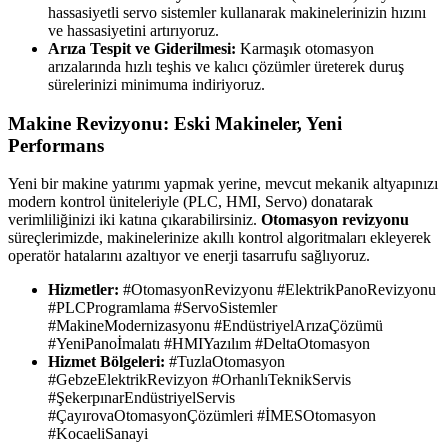
hassasiyetli servo sistemler kullanarak makinelerinizin hızını
ve hassasiyetini artırıyoruz.
Arıza Tespit ve Giderilmesi:
Karmaşık otomasyon
arızalarında hızlı teşhis ve kalıcı çözümler üreterek duruş
sürelerinizi minimuma indiriyoruz.
Makine Revizyonu: Eski Makineler, Yeni
Performans
Yeni bir makine yatırımı yapmak yerine, mevcut mekanik altyapınızı
modern kontrol üniteleriyle (PLC, HMI, Servo) donatarak
verimliliğinizi iki katına çıkarabilirsiniz.
Otomasyon revizyonu
süreçlerimizde, makinelerinize akıllı kontrol algoritmaları ekleyerek
operatör hatalarını azaltıyor ve enerji tasarrufu sağlıyoruz.
Hizmetler:
#OtomasyonRevizyonu #ElektrikPanoRevizyonu
#PLCProgramlama #ServoSistemler
#MakineModernizasyonu #EndüstriyelArızaÇözümü
#YeniPanoİmalatı #HMIYazılım #DeltaOtomasyon
Hizmet Bölgeleri:
#TuzlaOtomasyon
#GebzeElektrikRevizyon #OrhanlıTeknikServis
#ŞekerpınarEndüstriyelServis
#ÇayırovaOtomasyonÇözümleri #İMESOtomasyon
#KocaeliSanayi