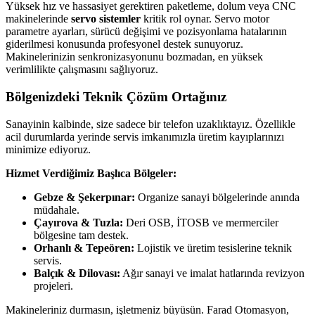
Yüksek hız ve hassasiyet gerektiren paketleme, dolum veya CNC
makinelerinde
servo sistemler
kritik rol oynar. Servo motor
parametre ayarları, sürücü değişimi ve pozisyonlama hatalarının
giderilmesi konusunda profesyonel destek sunuyoruz.
Makinelerinizin senkronizasyonunu bozmadan, en yüksek
verimlilikte çalışmasını sağlıyoruz.
Bölgenizdeki Teknik Çözüm Ortağınız
Sanayinin kalbinde, size sadece bir telefon uzaklıktayız. Özellikle
acil durumlarda yerinde servis imkanımızla üretim kayıplarınızı
minimize ediyoruz.
Hizmet Verdiğimiz Başlıca Bölgeler:
Gebze & Şekerpınar:
Organize sanayi bölgelerinde anında
müdahale.
Çayırova & Tuzla:
Deri OSB, İTOSB ve mermerciler
bölgesine tam destek.
Orhanlı & Tepeören:
Lojistik ve üretim tesislerine teknik
servis.
Balçık & Dilovası:
Ağır sanayi ve imalat hatlarında revizyon
projeleri.
Makineleriniz durmasın, işletmeniz büyüsün. Farad Otomasyon,