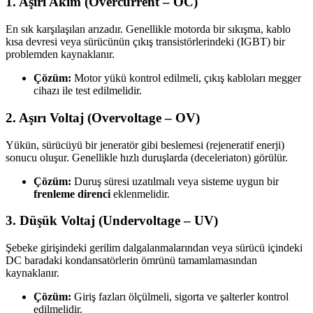
1. Aşırı Akım (Overcurrent – OC)
En sık karşılaşılan arızadır. Genellikle motorda bir sıkışma, kablo
kısa devresi veya sürücünün çıkış transistörlerindeki (IGBT) bir
problemden kaynaklanır.
Çözüm:
Motor yükü kontrol edilmeli, çıkış kabloları megger
cihazı ile test edilmelidir.
2. Aşırı Voltaj (Overvoltage – OV)
Yükün, sürücüyü bir jeneratör gibi beslemesi (rejeneratif enerji)
sonucu oluşur. Genellikle hızlı duruşlarda (deceleriaton) görülür.
Çözüm:
Duruş süresi uzatılmalı veya sisteme uygun bir
frenleme direnci
eklenmelidir.
3. Düşük Voltaj (Undervoltage – UV)
Şebeke girişindeki gerilim dalgalanmalarından veya sürücü içindeki
DC baradaki kondansatörlerin ömrünü tamamlamasından
kaynaklanır.
Çözüm:
Giriş fazları ölçülmeli, sigorta ve şalterler kontrol
edilmelidir.