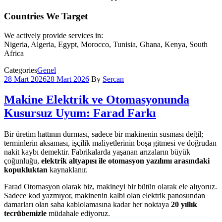
Countries We Target
We actively provide services in:
Nigeria, Algeria, Egypt, Morocco, Tunisia, Ghana, Kenya, South
Africa
Categories
Genel
28 Mart 2026
28 Mart 2026
By
Sercan
Makine Elektrik ve Otomasyonunda
Kusursuz Uyum: Farad Farkı
Bir üretim hattının durması, sadece bir makinenin susması değil;
terminlerin aksaması, işçilik maliyetlerinin boşa gitmesi ve doğrudan
nakit kaybı demektir. Fabrikalarda yaşanan arızaların büyük
çoğunluğu,
elektrik altyapısı ile otomasyon yazılımı arasındaki
kopukluktan
kaynaklanır.
Farad Otomasyon olarak biz, makineyi bir bütün olarak ele alıyoruz.
Sadece kod yazmıyor, makinenin kalbi olan elektrik panosundan
damarları olan saha kablolamasına kadar her noktaya
20 yıllık
tecrübemizle
müdahale ediyoruz.