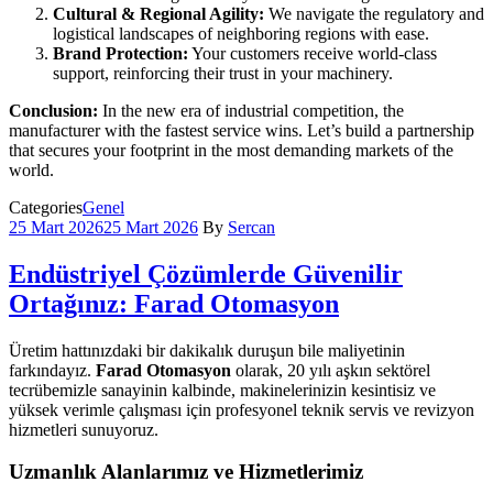
Cultural & Regional Agility:
We navigate the regulatory and
logistical landscapes of neighboring regions with ease.
Brand Protection:
Your customers receive world-class
support, reinforcing their trust in your machinery.
Conclusion:
In the new era of industrial competition, the
manufacturer with the fastest service wins. Let’s build a partnership
that secures your footprint in the most demanding markets of the
world.
Categories
Genel
25 Mart 2026
25 Mart 2026
By
Sercan
Endüstriyel Çözümlerde Güvenilir
Ortağınız: Farad Otomasyon
Üretim hattınızdaki bir dakikalık duruşun bile maliyetinin
farkındayız.
Farad Otomasyon
olarak, 20 yılı aşkın sektörel
tecrübemizle sanayinin kalbinde, makinelerinizin kesintisiz ve
yüksek verimle çalışması için profesyonel teknik servis ve revizyon
hizmetleri sunuyoruz.
Uzmanlık Alanlarımız ve Hizmetlerimiz