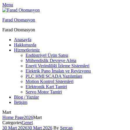
Menu
Farad Otomasyon
Farad Otomasyon
Anasayfa
Hakkımızda
Hizmetlerimiz
Endüstriyel Ürün Satışı
Mühendislik Devreye Alma
Enerji Verimliliği İzleme Sistemleri
Elektrik Pano İmalatı ve Revizyonu
PLC HMI SCADA Yazılımları
Motion Kontrol Sistemleri
Elektronik Kart Tamiri
Servo Motor Tamiri
Blog / Yazılar
İletişim
Mart
Home Page
2026
Mart
Categories
Genel
30 Mart 2026
30 Mart 2026
By
Sercan