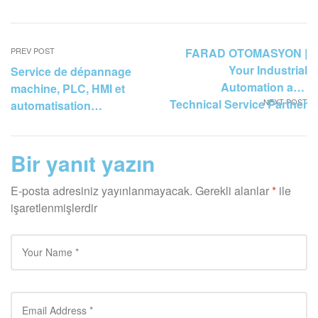
PREV POST
FARAD OTOMASYON |
Your Industrial
Service de dépannage
Automation and
machine, PLC, HMI et
Technical Service Partner
NEXT POST
automatisation
industrielle à Tuzla,
Gebze et Çayırova | Farad
Bir yanıt yazın
Otomasyon
E-posta adresiniz yayınlanmayacak.
Gerekli alanlar
*
ile
işaretlenmişlerdir