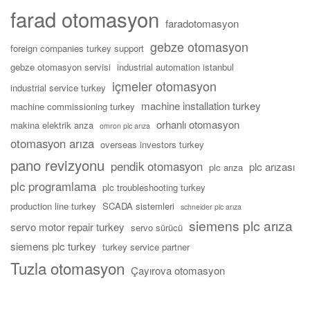
farad otomasyon
faradotomasyon
gebze otomasyon
foreign companies turkey support
gebze otomasyon servisi
industrial automation istanbul
içmeler otomasyon
industrial service turkey
machine installation turkey
machine commissioning turkey
orhanlı otomasyon
makina elektrik arıza
omron plc arıza
otomasyon arıza
overseas investors turkey
pano revizyonu
pendik otomasyon
plc arızası
plc arıza
plc programlama
plc troubleshooting turkey
production line turkey
SCADA sistemleri
schneider plc arıza
siemens plc arıza
servo motor repair turkey
servo sürücü
siemens plc turkey
turkey service partner
Tuzla otomasyon
Çayırova otomasyon