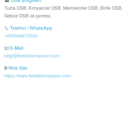
🏭
OSB Bölgeleri
Tuzla OSB, Kimyacılar OSB, Mermerciler OSB, Birlik OSB,
Gebze OSB ve çevresi.
📞
Telefon / WhatsApp
+905546670504
📧
E-Mail
bilgi@faradotomasyon.com
🌐
Web Site
https://www.faradotomasyon.com