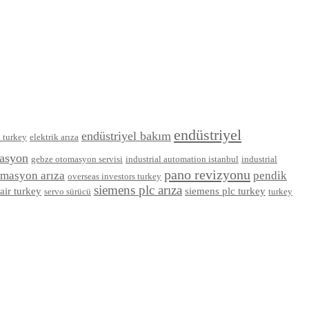
endüstriyel
endüstriyel bakım
l turkey
elektrik arıza
asyon
gebze otomasyon servisi
industrial automation istanbul
industrial
pano revizyonu
omasyon arıza
pendik
overseas investors turkey
siemens plc arıza
air turkey
siemens plc turkey
servo sürücü
turkey