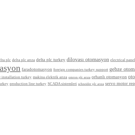
dilovası otomasyon
delta plc turkey
lta plc
delta plc arıza
electrical pane
masyon
gebze otom
faradotomasyon
foreign companies turkey support
ot
orhanlı otomasyon
 installation turkey
makina elektrik arıza
omron plc arıza
servo motor rep
turkey
production line turkey
SCADA sistemleri
schneider plc arıza