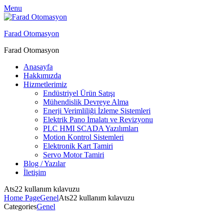
Menu
Farad Otomasyon
Farad Otomasyon
Anasayfa
Hakkımızda
Hizmetlerimiz
Endüstriyel Ürün Satışı
Mühendislik Devreye Alma
Enerji Verimliliği İzleme Sistemleri
Elektrik Pano İmalatı ve Revizyonu
PLC HMI SCADA Yazılımları
Motion Kontrol Sistemleri
Elektronik Kart Tamiri
Servo Motor Tamiri
Blog / Yazılar
İletişim
Ats22 kullanım kılavuzu
Home Page
Genel
Ats22 kullanım kılavuzu
Categories
Genel