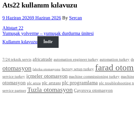
Ats22 kullanım kılavuzu
9 Haziran 2026
9 Haziran 2026
By
Sercan
Altistart 22
Yumuşak yolverme – yumuşak durdurma ünitesi
Kullanım kılavuzu
İndir
africatrade
7/24 teknik servis
automation engineer turkey
automation turkey
de
farad oto
otomasyon
factory setup turkey
fabrika otomasyonu
içmeler otomasyon
service turkey
machine commissioning turkey
machine
otomasyon
plc programlama
plc arızası
plc arıza
plc troubleshooting 
Tuzla otomasyon
Çayırova otomasyon
service partner