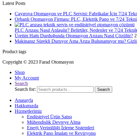
Latest Posts
Çayırova Otomasyon ve PLC Servisi: Fabrikalar İçin 7/24 Tek
Orhanlı Otomasyon Firması: PLC, Elektrik Pano ve 7/24 Tekni
PLC Arızası Nasıl Anlaşılır? Belirtiler, Nedenler ve 7/24 Tekni
Üretim Hattı Durduğunda Otomasyon Arızası Nasıl Çözülür?
2
Makinanız Sürekli Duruyor Ama Arıza Bulunamıyor mu? Gizli 
Product tags
Copyright © 2023 Farad Otomasyon
Shop
My Account
Search
Search for:
Search
Anasayfa
Hakkımızda
Hizmetlerimiz
Endüstriyel Ürün Satışı
Mühendislik Devreye Alma
Enerji Verimliliği İzleme Sistemleri
Elektrik Pano İmalatı ve Revizyonu