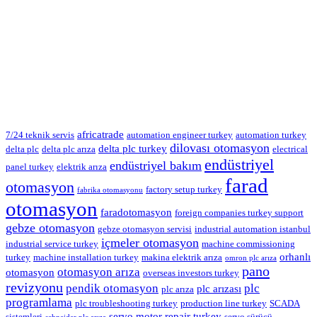
africatrade
7/24 teknik servis
automation engineer turkey
automation turkey
dilovası otomasyon
delta plc turkey
delta plc
delta plc arıza
electrical
endüstriyel
endüstriyel bakım
panel turkey
elektrik arıza
farad
otomasyon
factory setup turkey
fabrika otomasyonu
otomasyon
faradotomasyon
foreign companies turkey support
gebze otomasyon
gebze otomasyon servisi
industrial automation istanbul
içmeler otomasyon
industrial service turkey
machine commissioning
orhanlı
turkey
machine installation turkey
makina elektrik arıza
omron plc arıza
pano
otomasyon arıza
otomasyon
overseas investors turkey
revizyonu
pendik otomasyon
plc
plc arızası
plc arıza
programlama
plc troubleshooting turkey
production line turkey
SCADA
servo motor repair turkey
sistemleri
servo sürücü