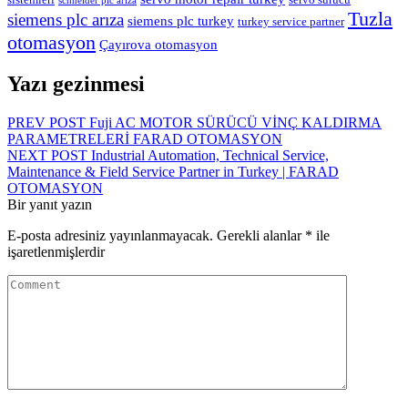
schneider plc arıza
Tuzla
siemens plc arıza
siemens plc turkey
turkey service partner
otomasyon
Çayırova otomasyon
Yazı gezinmesi
PREV POST
Fuji AC MOTOR SÜRÜCÜ VİNÇ KALDIRMA
PARAMETRELERİ FARAD OTOMASYON
NEXT POST
Industrial Automation, Technical Service,
Maintenance & Field Service Partner in Turkey | FARAD
OTOMASYON
Bir yanıt yazın
E-posta adresiniz yayınlanmayacak.
Gerekli alanlar
*
ile
işaretlenmişlerdir