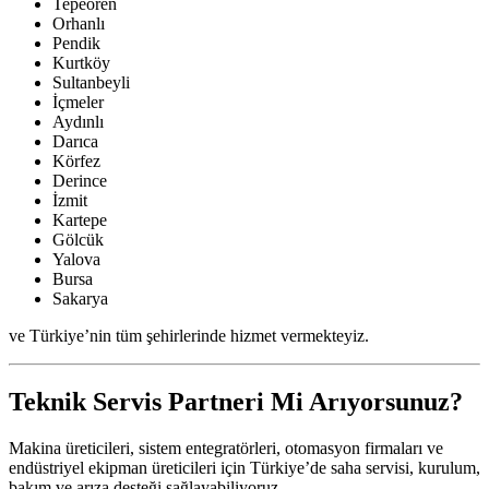
Tepeören
Orhanlı
Pendik
Kurtköy
Sultanbeyli
İçmeler
Aydınlı
Darıca
Körfez
Derince
İzmit
Kartepe
Gölcük
Yalova
Bursa
Sakarya
ve Türkiye’nin tüm şehirlerinde hizmet vermekteyiz.
Teknik Servis Partneri Mi Arıyorsunuz?
Makina üreticileri, sistem entegratörleri, otomasyon firmaları ve
endüstriyel ekipman üreticileri için Türkiye’de saha servisi, kurulum,
bakım ve arıza desteği sağlayabiliyoruz.