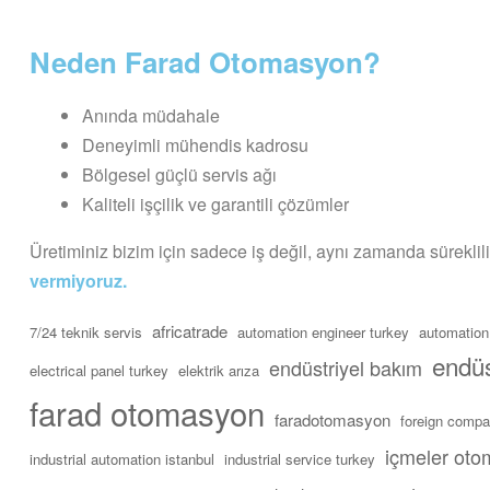
Neden Farad Otomasyon?
Anında müdahale
Deneyimli mühendis kadrosu
Bölgesel güçlü servis ağı
Kaliteli işçilik ve garantili çözümler
Üretiminiz bizim için sadece iş değil, aynı zamanda sürekli
vermiyoruz.
africatrade
7/24 teknik servis
automation engineer turkey
automation
endüs
endüstriyel bakım
electrical panel turkey
elektrik arıza
farad otomasyon
faradotomasyon
foreign compa
içmeler ot
industrial automation istanbul
industrial service turkey