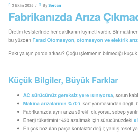
3 Ekim 2025
By
Sercan
Fabrikanızda Arıza Çıkma
Üretim tesislerinde her dakikanın kıymeti vardır. Bir makine
bu yüzden
Farad Otomasyon
,
otomasyon ve elektrik arı
Peki ya işin perde arkası? Çoğu işletmenin bilmediği küçük 
Küçük Bilgiler, Büyük Farklar
AC sürücünüz gereksiz yere ısınıyorsa
, sorun kab
Makina arızalarının %70’i
, kart yanmasından değil, 
Fabrikanızda aynı arıza sürekli oluyorsa, sebep yanl
Enerji tüketimini %20 azaltmak için sürücünüzdeki
s
En çok bozulan parça kontaktör değil; yanlış reset 