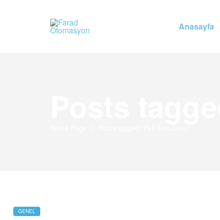
Anasayfa
Farad
Otomasyon
Farad
Posts tagg
Otomasyon
Home Page
Posts tagged “PLC kurulumu”
GENEL