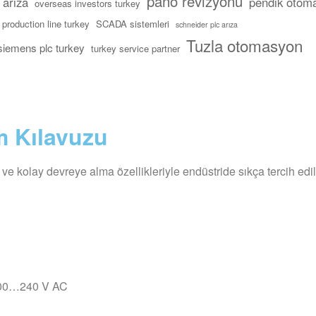
pano revizyonu
arıza
pendik otom
overseas investors turkey
production line turkey
SCADA sistemleri
schneider plc arıza
Tuzla otomasyon
siemens plc turkey
turkey service partner
m Kılavuzu
ve kolay devreye alma özellikleriyle endüstride sıkça tercih edili
 200…240 V AC