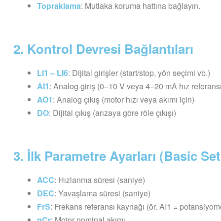
Topraklama
: Mutlaka koruma hattına bağlayın.
2. Kontrol Devresi Bağlantıları
LI1 – LI6
: Dijital girişler (start/stop, yön seçimi vb.)
AI1
: Analog giriş (0–10 V veya 4–20 mA hız referansı
AO1
: Analog çıkış (motor hızı veya akımı için)
DO
: Dijital çıkış (arızaya göre röle çıkışı)
3. İlk Parametre Ayarları (Basic Se
ACC
: Hızlanma süresi (saniye)
DEC
: Yavaşlama süresi (saniye)
FrS
: Frekans referansı kaynağı (ör. AI1 = potansiyom
nCr
: Motor nominal akımı