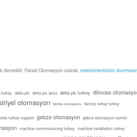
lik demektir. Farad Otomasyon olarak,
makinelerinizin durmasın
dilovası otomasy
delta plc turkey
 turkey
delta plc
delta plc arıza
triyel otomasyon
factory setup turkey
fabrika otomasyonu
gebze otomasyon
nies turkey support
gebze otomasyon servisi
omasyon
machine commissioning turkey
machine installation turkey