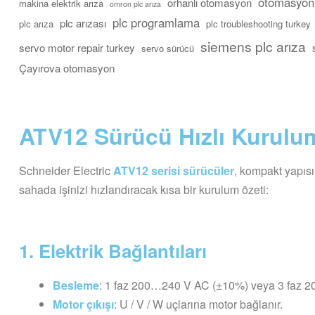
otomasyon 
orhanlı otomasyon
makina elektrik arıza
omron plc arıza
plc programlama
plc arızası
plc arıza
plc troubleshooting turkey
siemens plc arıza
servo motor repair turkey
servo sürücü
Çayırova otomasyon
ATV12 Sürücü Hızlı Kurulu
Schneider Electric
ATV12 serisi sürücüler
, kompakt yapısı 
sahada işinizi hızlandıracak kısa bir kurulum özeti:
1. Elektrik Bağlantıları
Besleme
: 1 faz 200…240 V AC (±10%) veya 3 faz
Motor çıkışı
: U / V / W uçlarına motor bağlanır.