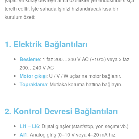
yapısı ve kolay devreye alma özellikleriyle endüstride sıkça
tercih edilir. İşte sahada işinizi hızlandıracak kısa bir
kurulum özeti:
1. Elektrik Bağlantıları
Besleme
: 1 faz 200…240 V AC (±10%) veya 3 faz
200…240 V AC
Motor çıkışı
: U / V / W uçlarına motor bağlanır.
Topraklama
: Mutlaka koruma hattına bağlayın.
2. Kontrol Devresi Bağlantıları
LI1 – LI6
: Dijital girişler (start/stop, yön seçimi vb.)
AI1
: Analog giriş (0–10 V veya 4–20 mA hız