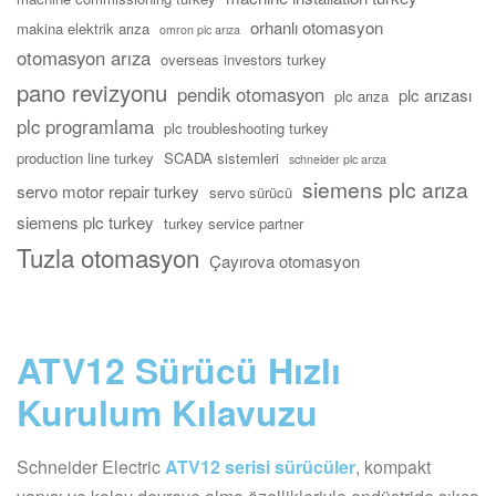
orhanlı otomasyon
makina elektrik arıza
omron plc arıza
otomasyon arıza
overseas investors turkey
pano revizyonu
pendik otomasyon
plc arızası
plc arıza
plc programlama
plc troubleshooting turkey
production line turkey
SCADA sistemleri
schneider plc arıza
siemens plc arıza
servo motor repair turkey
servo sürücü
siemens plc turkey
turkey service partner
Tuzla otomasyon
Çayırova otomasyon
ATV12 Sürücü Hızlı
Kurulum Kılavuzu
Schneider Electric
ATV12 serisi sürücüler
, kompakt