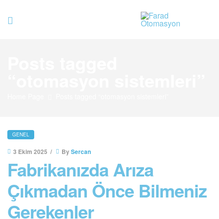
Farad
Posts tagged
Otomasyo
“otomasyon sistemleri”
Home Page
Posts tagged “otomasyon sistemleri”
GENEL
3 Ekim 2025
By
Sercan
Fabrikanızda Arıza
Çıkmadan Önce Bilmeniz
Gerekenler