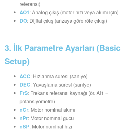
referansı)
AO1
: Analog çıkış (motor hızı veya akımı için)
DO
: Dijital çıkış (arızaya göre röle çıkışı)
3. İlk Parametre Ayarları (Basic
Setup)
ACC
: Hızlanma süresi (saniye)
DEC
: Yavaşlama süresi (saniye)
FrS
: Frekans referansı kaynağı (ör. AI1 =
potansiyometre)
nCr
: Motor nominal akımı
nPr
: Motor nominal gücü
nSP
: Motor nominal hızı