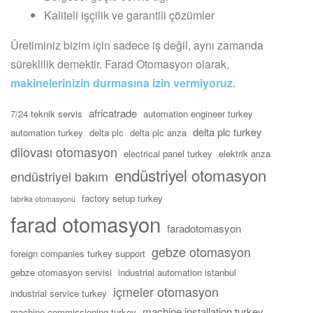
Kaliteli işçilik ve garantili çözümler
Üretiminiz bizim için sadece iş değil, aynı zamanda
süreklilik demektir. Farad Otomasyon olarak,
makinelerinizin durmasına izin vermiyoruz.
africatrade
7/24 teknik servis
automation engineer turkey
delta plc turkey
automation turkey
delta plc
delta plc arıza
dilovası otomasyon
electrical panel turkey
elektrik arıza
endüstriyel otomasyon
endüstriyel bakım
factory setup turkey
fabrika otomasyonu
farad otomasyon
faradotomasyon
gebze otomasyon
foreign companies turkey support
gebze otomasyon servisi
industrial automation istanbul
içmeler otomasyon
industrial service turkey
machine installation turkey
machine commissioning turkey