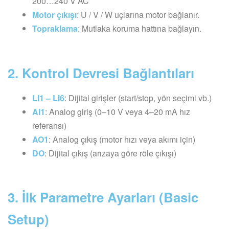
200…240 V AC
Motor çıkışı
: U / V / W uçlarına motor bağlanır.
Topraklama
: Mutlaka koruma hattına bağlayın.
2. Kontrol Devresi Bağlantıları
LI1 – LI6
: Dijital girişler (start/stop, yön seçimi vb.)
AI1
: Analog giriş (0–10 V veya 4–20 mA hız
referansı)
AO1
: Analog çıkış (motor hızı veya akımı için)
DO
: Dijital çıkış (arızaya göre röle çıkışı)
3. İlk Parametre Ayarları (Basic
Setup)