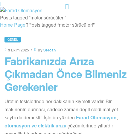
Menu
Farad
Posts tagged “motor sürücüleri”
Home Page
Posts tagged “motor sürücüleri”
Otomasyon
CATEGORIES
GENEL
3 Ekim 2025
By
Sercan
Fabrikanızda Arıza
Çıkmadan Önce Bilmeniz
Gerekenler
Üretim tesislerinde her dakikanın kıymeti vardır. Bir
makinenin durması, sadece zaman değil ciddi maliyet
kaybı da demektir. İşte bu yüzden
Farad Otomasyon
,
otomasyon ve elektrik arıza
çözümlerinde yıllardır
güvenilir bir adres olmayı sürdürüyor.