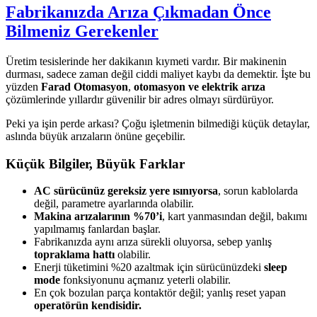
Fabrikanızda Arıza Çıkmadan Önce
Bilmeniz Gerekenler
Üretim tesislerinde her dakikanın kıymeti vardır. Bir makinenin
durması, sadece zaman değil ciddi maliyet kaybı da demektir. İşte bu
yüzden
Farad Otomasyon
,
otomasyon ve elektrik arıza
çözümlerinde yıllardır güvenilir bir adres olmayı sürdürüyor.
Peki ya işin perde arkası? Çoğu işletmenin bilmediği küçük detaylar,
aslında büyük arızaların önüne geçebilir.
Küçük Bilgiler, Büyük Farklar
AC sürücünüz gereksiz yere ısınıyorsa
, sorun kablolarda
değil, parametre ayarlarında olabilir.
Makina arızalarının %70’i
, kart yanmasından değil, bakımı
yapılmamış fanlardan başlar.
Fabrikanızda aynı arıza sürekli oluyorsa, sebep yanlış
topraklama hattı
olabilir.
Enerji tüketimini %20 azaltmak için sürücünüzdeki
sleep
mode
fonksiyonunu açmanız yeterli olabilir.
En çok bozulan parça kontaktör değil; yanlış reset yapan
operatörün kendisidir.