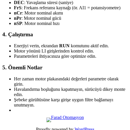
DEC
: Yavaşlama süresi (saniye)
FrS
: Frekans referansı kaynağı (ör. AI1 = potansiyometre)
nCr
: Motor nominal akımı
nPr
: Motor nominal gücü
nSP
: Motor nominal hızı
4. Çalıştırma
Enerjiyi verin, ekrandan
RUN
komutunu aktif edin.
Motor yönünü LI girişlerinden kontrol edin.
Parametreleri ihtiyacınıza göre optimize edin.
5. Önemli Notlar
Her zaman motor plakasındaki değerleri parametre olarak
girin.
Havalandırma boşluğunu kapatmayın, sürücüyü dikey monte
edin.
Şebeke gürültüsüne karşı girişe uygun filtre bağlamayı
unutmayın.
Proudly powered by
WordPress