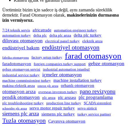
Kaliteli işçilik ve garantili çözümler
Üretiminiz bizim için sadece iş değil, aynı zamanda süreklilik
demektir. Farad Otomasyon olarak,
makinelerinizin durmasına
izin vermiyoruz.
africatrade
7/24 teknik servis
automation engineer turkey
delta plc turkey
automation turkey
delta plc
delta plc arıza
dilovası otomasyon
electrical panel turkey
elektrik arıza
endüstriyel otomasyon
endüstriyel bakım
farad otomasyon
factory setup turkey
fabrika otomasyonu
gebze otomasyon
faradotomasyon
foreign companies turkey support
gebze otomasyon servisi
industrial automation istanbul
içmeler otomasyon
industrial service turkey
machine installation turkey
machine commissioning turkey
orhanlı otomasyon
makina elektrik arıza
omron plc arıza
pano revizyonu
otomasyon arıza
overseas investors turkey
pendik otomasyon
plc programlama
plc arızası
plc arıza
plc troubleshooting turkey
production line turkey
SCADA sistemleri
servo motor repair turkey
servo sürücü
schneider plc arıza
siemens plc arıza
siemens plc turkey
turkey service partner
Tuzla otomasyon
Çayırova otomasyon