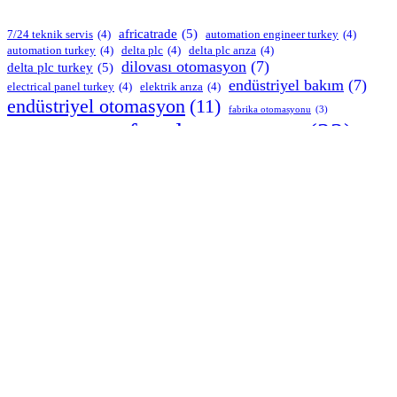
africatrade
(5)
7/24 teknik servis
(4)
automation engineer turkey
(4)
automation turkey
(4)
delta plc
(4)
delta plc arıza
(4)
dilovası otomasyon
(7)
delta plc turkey
(5)
endüstriyel bakım
(7)
electrical panel turkey
(4)
elektrik arıza
(4)
endüstriyel otomasyon
(11)
fabrika otomasyonu
(3)
farad otomasyon
(22)
factory setup turkey
(4)
faradotomasyon
(5)
foreign companies turkey support
(4)
gebze otomasyon
(7)
gebze otomasyon servisi
(4)
industrial automation istanbul
(4)
industrial service turkey
(4)
içmeler otomasyon
(7)
machine commissioning turkey
(4)
machine installation turkey
(5)
makina elektrik arıza
(4)
otomasyon arıza
(6)
orhanlı otomasyon
(5)
omron plc arıza
(3)
pano revizyonu
(9)
overseas investors turkey
(4)
pendik otomasyon
(6)
plc arızası
(5)
plc arıza
(4)
plc programlama
(6)
plc troubleshooting turkey
(4)
production line turkey
(4)
SCADA sistemleri
(4)
schneider plc arıza
(3)
servo motor repair turkey
(5)
servo sürücü
(4)
siemens plc arıza
(8)
siemens plc turkey
(5)
Tuzla otomasyon
(11)
turkey service partner
(4)
Çayırova otomasyon
(5)