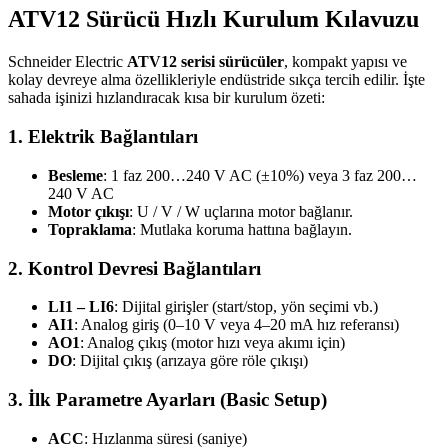
ATV12 Sürücü Hızlı Kurulum Kılavuzu
Schneider Electric
ATV12 serisi sürücüler
, kompakt yapısı ve
kolay devreye alma özellikleriyle endüstride sıkça tercih edilir. İşte
sahada işinizi hızlandıracak kısa bir kurulum özeti:
1. Elektrik Bağlantıları
Besleme
: 1 faz 200…240 V AC (±10%) veya 3 faz 200…
240 V AC
Motor çıkışı
: U / V / W uçlarına motor bağlanır.
Topraklama
: Mutlaka koruma hattına bağlayın.
2. Kontrol Devresi Bağlantıları
LI1 – LI6
: Dijital girişler (start/stop, yön seçimi vb.)
AI1
: Analog giriş (0–10 V veya 4–20 mA hız referansı)
AO1
: Analog çıkış (motor hızı veya akımı için)
DO
: Dijital çıkış (arızaya göre röle çıkışı)
3. İlk Parametre Ayarları (Basic Setup)
ACC
: Hızlanma süresi (saniye)