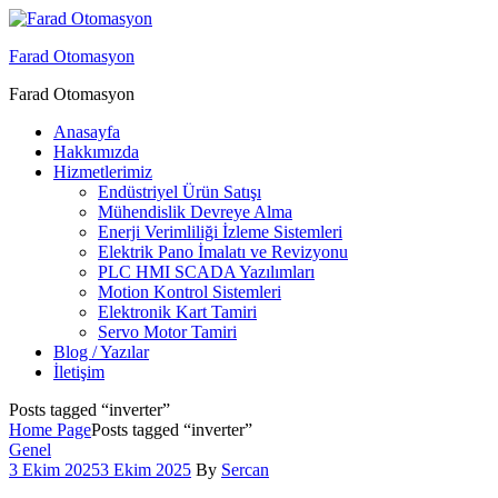
Menu
Farad Otomasyon
Farad Otomasyon
Anasayfa
Hakkımızda
Hizmetlerimiz
Endüstriyel Ürün Satışı
Mühendislik Devreye Alma
Enerji Verimliliği İzleme Sistemleri
Elektrik Pano İmalatı ve Revizyonu
PLC HMI SCADA Yazılımları
Motion Kontrol Sistemleri
Elektronik Kart Tamiri
Servo Motor Tamiri
Blog / Yazılar
İletişim
Posts tagged “inverter”
Home Page
Posts tagged “inverter”
Categories
Genel
3 Ekim 2025
3 Ekim 2025
By
Sercan