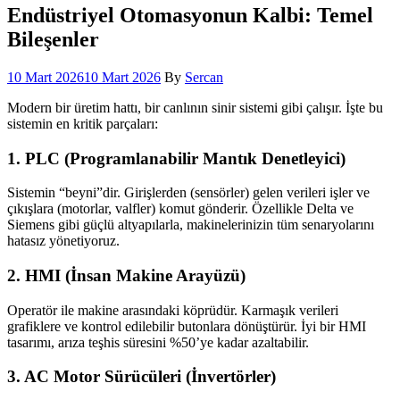
Endüstriyel Otomasyonun Kalbi: Temel
Bileşenler
10 Mart 2026
10 Mart 2026
By
Sercan
Modern bir üretim hattı, bir canlının sinir sistemi gibi çalışır. İşte bu
sistemin en kritik parçaları:
1. PLC (Programlanabilir Mantık Denetleyici)
Sistemin “beyni”dir. Girişlerden (sensörler) gelen verileri işler ve
çıkışlara (motorlar, valfler) komut gönderir. Özellikle Delta ve
Siemens gibi güçlü altyapılarla, makinelerinizin tüm senaryolarını
hatasız yönetiyoruz.
2. HMI (İnsan Makine Arayüzü)
Operatör ile makine arasındaki köprüdür. Karmaşık verileri
grafiklere ve kontrol edilebilir butonlara dönüştürür. İyi bir HMI
tasarımı, arıza teşhis süresini %50’ye kadar azaltabilir.
3. AC Motor Sürücüleri (İnvertörler)