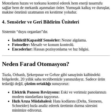
Motorların hızını ve torkunu kontrol ederek hem enerji tasarrufu
sağlar hem de mekanik aşınmaları önler. Yumuşak kalkış ve duruşlar,
makine ömrünü uzatmanın en kestirme yoludur.
4. Sensörler ve Geri Bildirim Üniteleri
Sistemin “duyu organları”dır.
İndüktif/Kapasitif Sensörler:
Nesne algılama.
Fotoseller:
Mesafe ve konum kontrolü.
Encoderlar:
Hassas pozisyonlama ve hız bilgisi.
Neden Farad Otomasyon?
Tuzla, Orhanlı, Şekerpınar ve Gebze gibi sanayinin kalbindeki
bölgelerde, 20 yıllık saha tecrübemizle yanınızdayız. Sadece ürün
tedariği değil,
çözüm ortaklığı
sunuyoruz:
Elektrik Panosu Revizyonu:
Eski ve verimsiz panolarınızı
modern standartlara taşıyoruz.
Hızlı Arıza Müdahalesi:
Hata kodlarını (Delta, Siemens,
Schneider) hızla analiz ederek üretimin durma süresini
minimize ediyoruz.