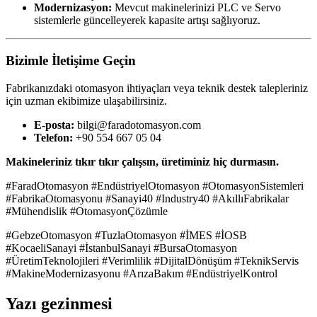
Modernizasyon:
Mevcut makinelerinizi PLC ve Servo
sistemlerle güncelleyerek kapasite artışı sağlıyoruz.
Bizimle İletişime Geçin
Fabrikanızdaki otomasyon ihtiyaçları veya teknik destek talepleriniz
için uzman ekibimize ulaşabilirsiniz.
E-posta:
bilgi@faradotomasyon.com
Telefon:
+90 554 667 05 04
Makineleriniz tıkır tıkır çalışsın, üretiminiz hiç durmasın.
#FaradOtomasyon #EndüstriyelOtomasyon #OtomasyonSistemleri
#FabrikaOtomasyonu #Sanayi40 #Industry40 #AkıllıFabrikalar
#Mühendislik #OtomasyonÇözümle
#GebzeOtomasyon #TuzlaOtomasyon #İMES #İOSB
#KocaeliSanayi #İstanbulSanayi #BursaOtomasyon
#ÜretimTeknolojileri #Verimlilik #DijitalDönüşüm #TeknikServis
#MakineModernizasyonu #ArızaBakım #EndüstriyelKontrol
Yazı gezinmesi