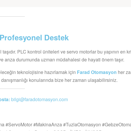
 Profesyonel Destek
taşıdır. PLC kontrol üniteleri ve servo motorlar bu yapının en kri
ı ve arıza durumunda uzman müdahalesi de hayati önem taşır.
geleceğin teknolojisine hazırlamak için
Farad Otomasyon
her z
 danışmanlığı konularında bize her zaman ulaşabilirsiniz.
osta:
bilgi@faradotomasyon.com
ma #ServoMotor #MakinaArıza #TuzlaOtomasyon #GebzeOtom