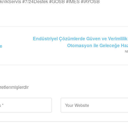
eknikServis #7/24Destek #GOSB #İMES #İAYOSB
Endüstriyel Çözümlerde Güven ve Verimlilik
Otomasyon ile Geleceğe Haz
ve
N
retlenmişlerdir