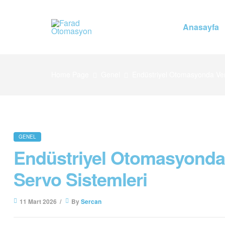
Anasayfa
Farad
Otomasyon
Home Page
Genel
Endüstriyel Otomasyonda Veri
Farad
Otomasyon
GENEL
Endüstriyel Otomasyonda V
Servo Sistemleri
11 Mart 2026
By
Sercan