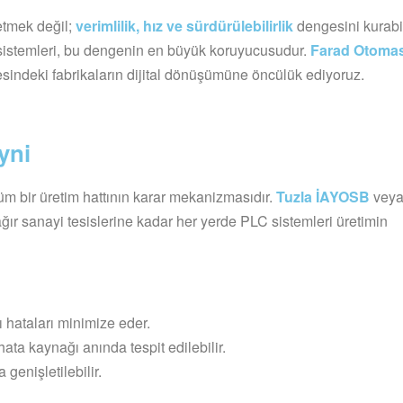
retmek değil;
verimlilik, hız ve sürdürülebilirlik
dengesini kurabil
 sistemleri, bu dengenin en büyük koruyucusudur.
Farad Otoma
sindeki fabrikaların dijital dönüşümüne öncülük ediyoruz.
yni
m bir üretim hattının karar mekanizmasıdır.
Tuzla İAYOSB
vey
ağır sanayi tesislerine kadar her yerde PLC sistemleri üretimin
 hataları minimize eder.
ta kaynağı anında tespit edilebilir.
genişletilebilir.