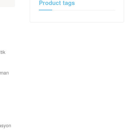
Product tags
tik
aman
asyon