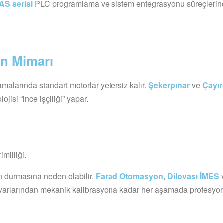
AS serisi
PLC programlama ve sistem entegrasyonu süreçlerin
in Mimarı
alarında standart motorlar yetersiz kalır.
Şekerpınar
ve
Çayı
jisi “ince işçiliği” yapar.
mliliği.
n durmasına neden olabilir.
Farad Otomasyon
,
Dilovası İMES
ayarlarından mekanik kalibrasyona kadar her aşamada profesyo