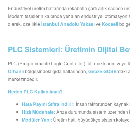
Endüstriyel üretim hatlarında rekabetin şartı artık sadece ü
Modern tesislerin kalbinde yer alan endüstriyel otomasyon
olarak, özellikle
İstanbul Anadolu Yakası
ve
Kocaeli
bölge
PLC Sistemleri: Üretimin Dijital Be
PLC (Programmable Logic Controller), bir makinanın veya tü
Orhanlı
bölgesindeki gıda hatlarından,
Gebze GOSB
’daki 
merkezindedir.
Neden PLC Kullanılmalı?
Hata Payını Sıfıra İndirir:
İnsan faktöründen kaynaklı
Hızlı Müdahale:
Arıza durumunda sistem üzerinden ha
Modüler Yapı:
Üretim hattı büyüdükçe sistem kolayca 