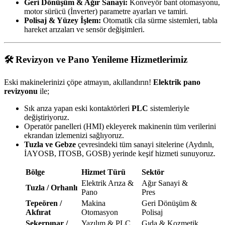
Geri Dönüşüm & Ağır Sanayi:
Konveyör bant otomasyonu,
motor sürücü (İnverter) parametre ayarları ve tamiri.
Polisaj & Yüzey İşlem:
Otomatik cila sürme sistemleri, tabla
hareket arızaları ve sensör değişimleri.
🛠️ Revizyon ve Pano Yenileme Hizmetlerimiz
Eski makinelerinizi çöpe atmayın, akıllandırın!
Elektrik pano
revizyonu
ile;
Sık arıza yapan eski kontaktörleri
PLC
sistemleriyle
değiştiriyoruz.
Operatör panelleri (HMI) ekleyerek makinenin tüm verilerini
ekrandan izlemenizi sağlıyoruz.
Tuzla ve Gebze
çevresindeki tüm sanayi sitelerine (Aydınlı,
İAYOSB, ITOSB, GOSB) yerinde keşif hizmeti sunuyoruz.
Bölge
Hizmet Türü
Sektör
Elektrik Arıza &
Ağır Sanayi &
Tuzla / Orhanlı
Pano
Pres
Tepeören /
Makina
Geri Dönüşüm &
Akfırat
Otomasyon
Polisaj
Şekerpınar /
Yazılım & PLC
Gıda & Kozmetik