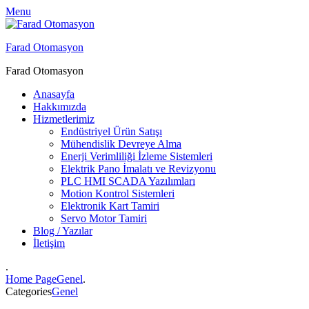
Menu
Farad Otomasyon
Farad Otomasyon
Anasayfa
Hakkımızda
Hizmetlerimiz
Endüstriyel Ürün Satışı
Mühendislik Devreye Alma
Enerji Verimliliği İzleme Sistemleri
Elektrik Pano İmalatı ve Revizyonu
PLC HMI SCADA Yazılımları
Motion Kontrol Sistemleri
Elektronik Kart Tamiri
Servo Motor Tamiri
Blog / Yazılar
İletişim
.
Home Page
Genel
.
Categories
Genel