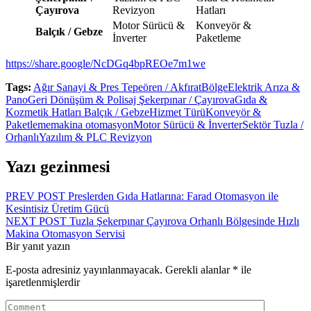
Çayırova
Revizyon
Hatları
Motor Sürücü &
Konveyör &
Balçık / Gebze
İnverter
Paketleme
https://share.google/NcDGq4bpREOe7m1we
Tags:
Ağır Sanayi & Pres Tepeören / Akfırat
Bölge
Elektrik Arıza &
Pano
Geri Dönüşüm & Polisaj Şekerpınar / Çayırova
Gıda &
Kozmetik Hatları Balçık / Gebze
Hizmet Türü
Konveyör &
Paketleme
makina otomasyon
Motor Sürücü & İnverter
Sektör Tuzla /
Orhanlı
Yazılım & PLC Revizyon
Yazı gezinmesi
PREV POST
Preslerden Gıda Hatlarına: Farad Otomasyon ile
Kesintisiz Üretim Gücü
NEXT POST
Tuzla Şekerpınar Çayırova Orhanlı Bölgesinde Hızlı
Makina Otomasyon Servisi
Bir yanıt yazın
E-posta adresiniz yayınlanmayacak.
Gerekli alanlar
*
ile
işaretlenmişlerdir