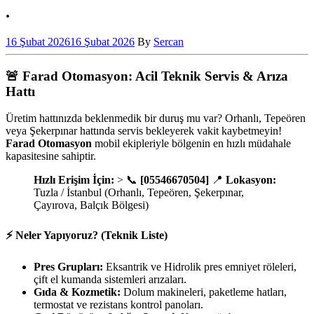
.
16 Şubat 2026
16 Şubat 2026
By
Sercan
🚨 Farad Otomasyon: Acil Teknik Servis & Arıza
Hattı
Üretim hattınızda beklenmedik bir duruş mu var? Orhanlı, Tepeören
veya Şekerpınar hattında servis bekleyerek vakit kaybetmeyin!
Farad Otomasyon
mobil ekipleriyle bölgenin en hızlı müdahale
kapasitesine sahiptir.
Hızlı Erişim İçin:
> 📞
[05546670504]
📍
Lokasyon:
Tuzla / İstanbul (Orhanlı, Tepeören, Şekerpınar,
Çayırova, Balçık Bölgesi)
⚡ Neler Yapıyoruz? (Teknik Liste)
Pres Grupları:
Eksantrik ve Hidrolik pres emniyet röleleri,
çift el kumanda sistemleri arızaları.
Gıda & Kozmetik:
Dolum makineleri, paketleme hatları,
termostat ve rezistans kontrol panoları.