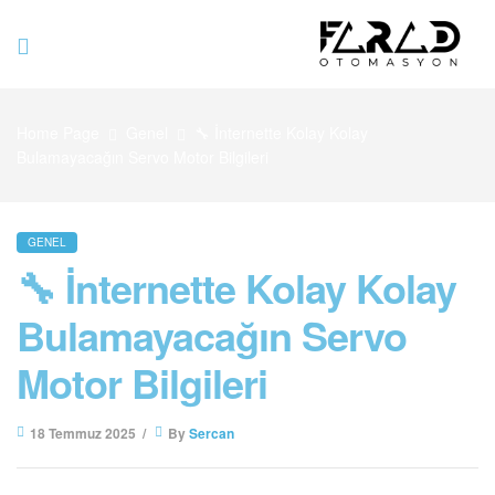
Farad
Home Page
Genel
🔧 İnternette Kolay Kolay
Otomasyo
Bulamayacağın Servo Motor Bilgileri
GENEL
🔧 İnternette Kolay Kolay
Bulamayacağın Servo
Motor Bilgileri
18 Temmuz 2025
By
Sercan