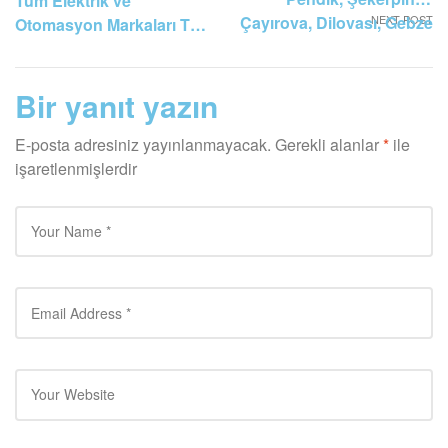
Tüm Elektrik ve
Çayırova, Dilovası, Gebze
NEXT POST
Otomasyon Markaları Tek
Otomasyon Arıza Servisi
Adreste
Bir yanıt yazın
E-posta adresiniz yayınlanmayacak.
Gerekli alanlar
*
ile
işaretlenmişlerdir