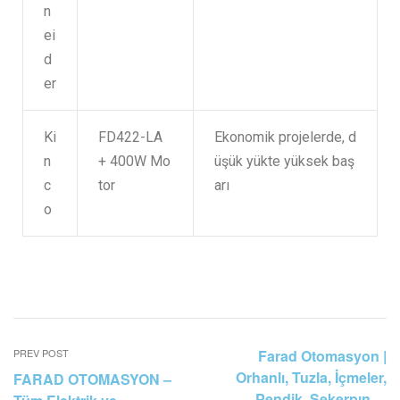
n
ei
d
er
Ki
FD422-LA
Ekonomik projelerde, d
n
+ 400W Mo
üşük yükte yüksek baş
c
tor
arı
o
PREV POST
Farad Otomasyon |
Orhanlı, Tuzla, İçmeler,
FARAD OTOMASYON –
Pendik, Şekerpınar,