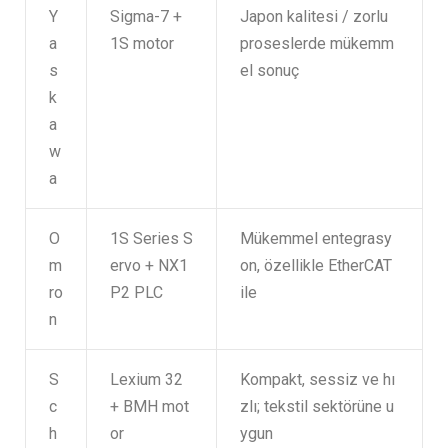
Y
Sigma-7 +
Japon kalitesi / zorlu
a
1S motor
proseslerde mükemm
s
el sonuç
k
a
w
a
O
1S Series S
Mükemmel entegrasy
m
ervo + NX1
on, özellikle EtherCAT
ro
P2 PLC
ile
n
S
Lexium 32
Kompakt, sessiz ve hı
c
+ BMH mot
zlı; tekstil sektörüne u
h
or
ygun