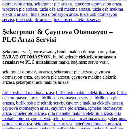
otomasyon arıza
,
şekerpınar plc arızası
,
tepeören otomasyon arıza
,
tepeören plc arızası
,
tuzla osb acil makina arızası
,
tuzla osb makina
elektrik arızası
,
tuzla osb otomasyon arıza
,
tuzla osb otomasyon
servisi
,
tuzla osb plc arızası
,
tuzla osb plc teknik servis
Şekerpınar & Çayırova Otomasyon –
PLC Arıza Servisi
Şekerpınar ve Çayırova sanayisinde makina duruşu para yakar.
FARAD OTOMASYON
, bu bölgelerde
elektrik otomasyon
arızaları ve PLC arızalarına
marka bağımsız servis verir.
şekerpınar otomasyon arıza, şekerpınar plc arızası, çayırova
otomasyon arıza, çayırova plc arızası, çayırova makina elektrik
arızası, şekerpınar acil makina arızası,
birlik osb acil makina arızası
,
birlik osb makina elektrik arızası
,
birlik
osb otomasyon arıza
,
birlik osb otomasyon servisi
,
birlik osb plc
arızası
,
birlik osb plc teknik servis
,
çayırova makina elektrik arızası
,
çayırova otomasyon arıza
,
çayırova plc arızası
,
içmeler otomasyon
arıza
,
içmeler plc arızası
,
orta mahalle makina elektrik arızası
,
orta
mahalle otomasyon servisi
,
şekerpınar acil makina arızası
,
şekerpınar
otomasyon arıza
,
şekerpınar plc arızası
,
tepeören otomasyon arıza
,
tepeören plc arızası
,
tuzla osb acil makina arızası
,
tuzla osb makina