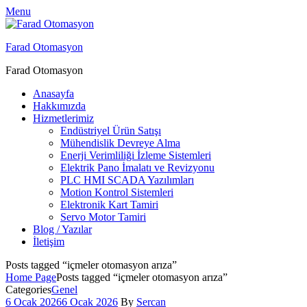
Menu
Farad Otomasyon
Farad Otomasyon
Anasayfa
Hakkımızda
Hizmetlerimiz
Endüstriyel Ürün Satışı
Mühendislik Devreye Alma
Enerji Verimliliği İzleme Sistemleri
Elektrik Pano İmalatı ve Revizyonu
PLC HMI SCADA Yazılımları
Motion Kontrol Sistemleri
Elektronik Kart Tamiri
Servo Motor Tamiri
Blog / Yazılar
İletişim
Posts tagged “içmeler otomasyon arıza”
Home Page
Posts tagged “içmeler otomasyon arıza”
Categories
Genel
6 Ocak 2026
6 Ocak 2026
By
Sercan