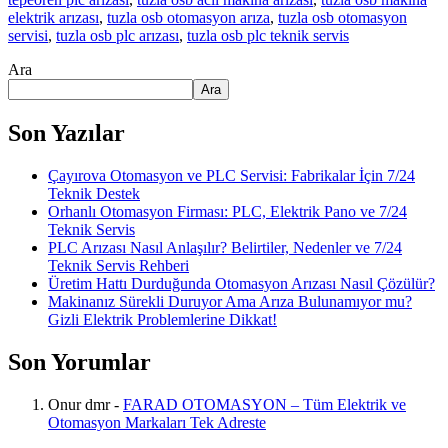
elektrik arızası
,
tuzla osb otomasyon arıza
,
tuzla osb otomasyon
servisi
,
tuzla osb plc arızası
,
tuzla osb plc teknik servis
Ara
Ara
Son Yazılar
Çayırova Otomasyon ve PLC Servisi: Fabrikalar İçin 7/24
Teknik Destek
Orhanlı Otomasyon Firması: PLC, Elektrik Pano ve 7/24
Teknik Servis
PLC Arızası Nasıl Anlaşılır? Belirtiler, Nedenler ve 7/24
Teknik Servis Rehberi
Üretim Hattı Durduğunda Otomasyon Arızası Nasıl Çözülür?
Makinanız Sürekli Duruyor Ama Arıza Bulunamıyor mu?
Gizli Elektrik Problemlerine Dikkat!
Son Yorumlar
Onur dmr
-
FARAD OTOMASYON – Tüm Elektrik ve
Otomasyon Markaları Tek Adreste