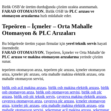
Birlik OSB’de üretim durduğunda çözüm uzakta aranmamalı.
FARAD OTOMASYON
, Birlik OSB’de
PLC arızası ve
otomasyon arızalarına
hızlı müdahale eder.
Tepeören – İçmeler – Orta Mahalle
Otomasyon & PLC Arızaları
Bu bölgelerde üretim yapan firmalar için
yerel teknik servis
hayati
önemdedir.
FARAD OTOMASYON
, Tepeören, İçmeler ve Orta Mahalle’de
PLC arızası ve makina otomasyon arızalarına
yerinde çözüm
sunar.
tepeören otomasyon arıza, tepeören plc arızası, içmeler otomasyon
arıza, içmeler plc arızası, orta mahalle makina elektrik arızası, orta
mahalle otomasyon servisi,
birlik osb acil makina arızası
,
birlik osb makina elektrik arızası
,
birlik
osb otomasyon arıza
,
birlik osb otomasyon servisi
,
birlik osb plc
arızası
,
birlik osb plc teknik servis
,
çayırova makina elektrik arızası
,
çayırova otomasyon arıza
,
çayırova plc arızası
,
içmeler otomasyon
arıza
,
içmeler plc arızası
,
orta mahalle makina elektrik arızası
,
orta
mahalle otomasyon servisi
,
şekerpınar acil makina arızası
,
şekerpınar