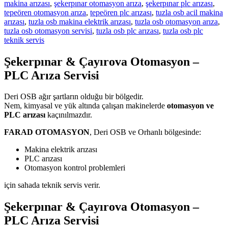
makina arızası
,
şekerpınar otomasyon arıza
,
şekerpınar plc arızası
,
tepeören otomasyon arıza
,
tepeören plc arızası
,
tuzla osb acil makina
arızası
,
tuzla osb makina elektrik arızası
,
tuzla osb otomasyon arıza
,
tuzla osb otomasyon servisi
,
tuzla osb plc arızası
,
tuzla osb plc
teknik servis
Şekerpınar & Çayırova Otomasyon –
PLC Arıza Servisi
Deri OSB ağır şartların olduğu bir bölgedir.
Nem, kimyasal ve yük altında çalışan makinelerde
otomasyon ve
PLC arızası
kaçınılmazdır.
FARAD OTOMASYON
, Deri OSB ve Orhanlı bölgesinde:
Makina elektrik arızası
PLC arızası
Otomasyon kontrol problemleri
için sahada teknik servis verir.
Şekerpınar & Çayırova Otomasyon –
PLC Arıza Servisi