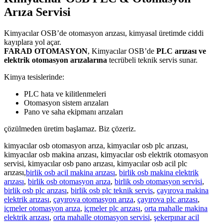
Arıza Servisi
Kimyacılar OSB’de otomasyon arızası, kimyasal üretimde ciddi
kayıplara yol açar.
FARAD OTOMASYON
, Kimyacılar OSB’de
PLC arızası ve
elektrik otomasyon arızalarına
tecrübeli teknik servis sunar.
Kimya tesislerinde:
PLC hata ve kilitlenmeleri
Otomasyon sistem arızaları
Pano ve saha ekipmanı arızaları
çözülmeden üretim başlamaz. Biz çözeriz.
kimyacılar osb otomasyon arıza, kimyacılar osb plc arızası,
kimyacılar osb makina arızası, kimyacılar osb elektrik otomasyon
servisi, kimyacılar osb pano arızası, kimyacılar osb acil plc
arızası,
birlik osb acil makina arızası
,
birlik osb makina elektrik
arızası
,
birlik osb otomasyon arıza
,
birlik osb otomasyon servisi
,
birlik osb plc arızası
,
birlik osb plc teknik servis
,
çayırova makina
elektrik arızası
,
çayırova otomasyon arıza
,
çayırova plc arızası
,
içmeler otomasyon arıza
,
içmeler plc arızası
,
orta mahalle makina
elektrik arızası
,
orta mahalle otomasyon servisi
,
şekerpınar acil