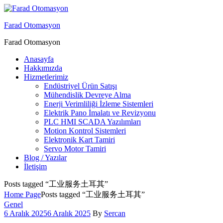
Menu
Farad Otomasyon
Farad Otomasyon
Anasayfa
Hakkımızda
Hizmetlerimiz
Endüstriyel Ürün Satışı
Mühendislik Devreye Alma
Enerji Verimliliği İzleme Sistemleri
Elektrik Pano İmalatı ve Revizyonu
PLC HMI SCADA Yazılımları
Motion Kontrol Sistemleri
Elektronik Kart Tamiri
Servo Motor Tamiri
Blog / Yazılar
İletişim
Posts tagged “工业服务土耳其”
Home Page
Posts tagged “工业服务土耳其”
Categories
Genel
6 Aralık 2025
6 Aralık 2025
By
Sercan