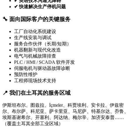
✔ 英语技术沟通无障碍
✔ 快速解决生产停机问题
🔧 面向国际客户的关键服务
工厂自动化系统建设
生产线安装与调试
服务合作伙伴（长期/短期）
机器翻新与现代化改造
电气与机械故障排查
PLC / HMI / SCADA 软件开发
伺服电机与驱动器故障诊断
预防性维护
工程师现场技术支持
📍 我们在土耳其的服务区域
伊斯坦布尔、图兹拉、İçmeler、科贾埃利、安卡拉、伊兹密
尔、布尔萨、科尼亚、萨卡里亚、马尼萨、特基尔达、乔鲁、
埃斯基谢希尔、开塞利、阿达纳、梅尔辛、加济安泰普……
（覆盖土耳其全部工业区域）