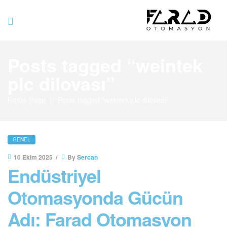
Farad
Posts tagged “weintek
Otomasyo
plc dilovası”
Home Page
Posts tagged “weintek plc dilovası”
GENEL
10 Ekim 2025
By
Sercan
Endüstriyel
Otomasyonda Gücün
Adı: Farad Otomasyon