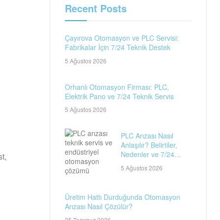
Recent Posts
Çayırova Otomasyon ve PLC Servisi:
Fabrikalar İçin 7/24 Teknik Destek
5 Ağustos 2026
Orhanlı Otomasyon Firması: PLC,
Elektrik Pano ve 7/24 Teknik Servis
5 Ağustos 2026
PLC Arızası Nasıl
Anlaşılır? Belirtiler,
Nedenler ve 7/24
t,
Teknik Servis Rehberi
5 Ağustos 2026
Üretim Hattı Durduğunda Otomasyon
Arızası Nasıl Çözülür?
25 Temmuz 2026