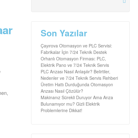
aar
Son Yazılar
Çayırova Otomasyon ve PLC Servisi:
Fabrikalar İçin 7/24 Teknik Destek
Orhanlı Otomasyon Firması: PLC,
Elektrik Pano ve 7/24 Teknik Servis
e
PLC Arızası Nasıl Anlaşılır? Belirtiler,
Nedenler ve 7/24 Teknik Servis Rehberi
Üretim Hattı Durduğunda Otomasyon
Arızası Nasıl Çözülür?
nen,
Makinanız Sürekli Duruyor Ama Arıza
Bulunamıyor mu? Gizli Elektrik
Problemlerine Dikkat!