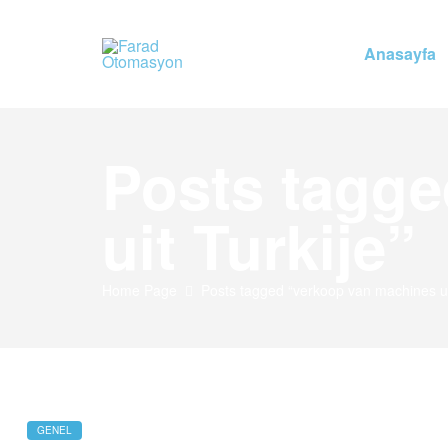
Anasayfa
Farad
Otomasyon
Posts tagge
Farad
Otomasyon
uit Turkije”
Home Page
Posts tagged “verkoop van machines uit
GENEL