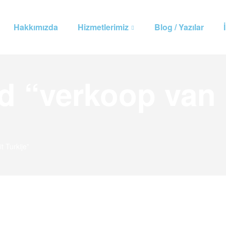
Hakkımızda
Hizmetlerimiz
Blog / Yazılar
d “verkoop van
 Turkije”