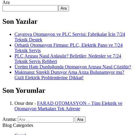
Ara
Ara
Son Yazılar
Çayırova Otomasyon ve PLC Servisi: Fabrikalar İçin 7/24
Teknik Destek
Orhanlı Otomasyon Firması: PLC, Elektrik Pano ve 7/24
Teknik Servis
PLC Arızası Nasıl Anlaşılır? Belirtiler, Nedenler ve 7/24
Teknik Servis Rehberi
Üretim Hattı Durduğunda Otomasyon Arızası Nasıl Çözülür?
Makinanız Sürekli Duruyor Ama Arıza Bulunamıyor mu?
Gizli Elektrik Problemlerine Dikkat!
Son Yorumlar
Onur dmr
-
FARAD OTOMASYON – Tüm Elektrik ve
Otomasyon Markaları Tek Adreste
Arama:
Blog Categories