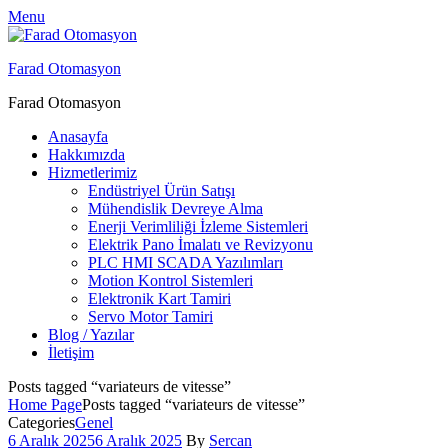
Menu
Farad Otomasyon
Farad Otomasyon
Anasayfa
Hakkımızda
Hizmetlerimiz
Endüstriyel Ürün Satışı
Mühendislik Devreye Alma
Enerji Verimliliği İzleme Sistemleri
Elektrik Pano İmalatı ve Revizyonu
PLC HMI SCADA Yazılımları
Motion Kontrol Sistemleri
Elektronik Kart Tamiri
Servo Motor Tamiri
Blog / Yazılar
İletişim
Posts tagged “variateurs de vitesse”
Home Page
Posts tagged “variateurs de vitesse”
Categories
Genel
6 Aralık 2025
6 Aralık 2025
By
Sercan