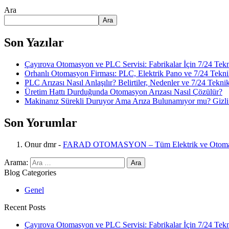
Ara
Ara
Son Yazılar
Çayırova Otomasyon ve PLC Servisi: Fabrikalar İçin 7/24 Tek
Orhanlı Otomasyon Firması: PLC, Elektrik Pano ve 7/24 Tekni
PLC Arızası Nasıl Anlaşılır? Belirtiler, Nedenler ve 7/24 Tekni
Üretim Hattı Durduğunda Otomasyon Arızası Nasıl Çözülür?
Makinanız Sürekli Duruyor Ama Arıza Bulunamıyor mu? Gizli 
Son Yorumlar
Onur dmr
-
FARAD OTOMASYON – Tüm Elektrik ve Otomasy
Arama:
Blog Categories
Genel
Recent Posts
Çayırova Otomasyon ve PLC Servisi: Fabrikalar İçin 7/24 Tek