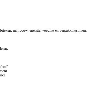
abrieken, mijnbouw, energie, voeding en verpakkingslijnen.
delen.
khoff
tachi
ance