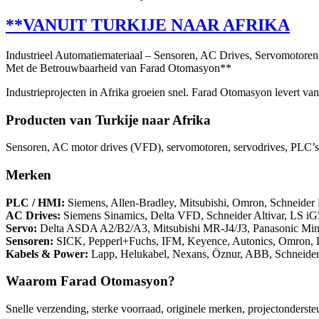
**VANUIT TURKIJE NAAR AFRIKA
Industrieel Automatiemateriaal – Sensoren, AC Drives, Servomotore
Met de Betrouwbaarheid van Farad Otomasyon**
Industrieprojecten in Afrika groeien snel. Farad Otomasyon levert va
Producten van Turkije naar Afrika
Sensoren, AC motor drives (VFD), servomotoren, servodrives, PLC’s, 
Merken
PLC / HMI:
Siemens, Allen-Bradley, Mitsubishi, Omron, Schneider 
AC Drives:
Siemens Sinamics, Delta VFD, Schneider Altivar, LS i
Servo:
Delta ASDA A2/B2/A3, Mitsubishi MR-J4/J3, Panasonic Mina
Sensoren:
SICK, Pepperl+Fuchs, IFM, Keyence, Autonics, Omron, 
Kabels & Power:
Lapp, Helukabel, Nexans, Öznur, ABB, Schneide
Waarom Farad Otomasyon?
Snelle verzending, sterke voorraad, originele merken, projectonderste