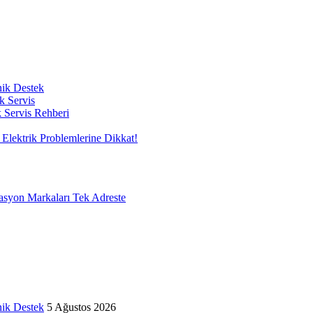
nik Destek
k Servis
k Servis Rehberi
Elektrik Problemlerine Dikkat!
on Markaları Tek Adreste
nik Destek
5 Ağustos 2026