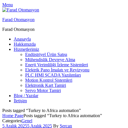
Menu
Farad Otomasyon
Farad Otomasyon
Anasayfa
Hakkımızda
Hizmetlerimiz
Endüstriyel Ürün Satışı
Mühendislik Devreye Alma
Enerji Verimliliği İzleme Sistemleri
Elektrik Pano İmalatı ve Revizyonu
PLC HMI SCADA Yazılımları
Motion Kontrol Sistemleri
Elektronik Kart Tamiri
Servo Motor Tamiri
Blog / Yazılar
İletişim
Posts tagged “Turkey to Africa automation”
Home Page
Posts tagged “Turkey to Africa automation”
Categories
Genel
5 Aralık 2025
5 Aralık 2025
By
Sercan