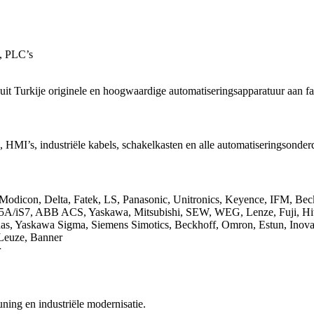
n, PLC’s
nuit Turkije originele en hoogwaardige automatiseringsapparatuur aan f
HMI’s, industriële kabels, schakelkasten en alle automatiseringsonder
Modicon, Delta, Fatek, LS, Panasonic, Unitronics, Keyence, IFM, Bec
G5A/iS7, ABB ACS, Yaskawa, Mitsubishi, SEW, WEG, Lenze, Fuji, Hi
s, Yaskawa Sigma, Siemens Simotics, Beckhoff, Omron, Estun, Inov
Leuze, Banner
r
uning en industriële modernisatie.