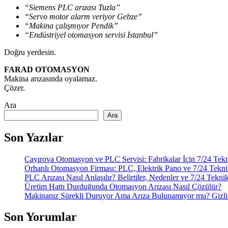
“Siemens PLC arızası Tuzla”
“Servo motor alarm veriyor Gebze”
“Makina çalışmıyor Pendik”
“Endüstriyel otomasyon servisi İstanbul”
Doğru yerdesin.
FARAD OTOMASYON
Makina arızasında oyalamaz.
Çözer.
Ara
Ara
Son Yazılar
Çayırova Otomasyon ve PLC Servisi: Fabrikalar İçin 7/24 Tek
Orhanlı Otomasyon Firması: PLC, Elektrik Pano ve 7/24 Tekni
PLC Arızası Nasıl Anlaşılır? Belirtiler, Nedenler ve 7/24 Tekni
Üretim Hattı Durduğunda Otomasyon Arızası Nasıl Çözülür?
Makinanız Sürekli Duruyor Ama Arıza Bulunamıyor mu? Gizli 
Son Yorumlar