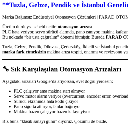
**Tuzla, Gebze, Pendik ve İstanbul Genel
Marka Bağımsız Endüstriyel Otomasyon Çözümleri | FARAD O
Üretim durduysa sebebi nettir:
otomasyon arızası
.
PLC hata veriyor, servo sürücü alarmda, pano ısınıyor, makina kafasın
Bu noktada “bir usta çağıralım” dönemi bitmiştir. Burada
FARAD 
Tuzla, Gebze, Pendik, Dilovası, Çerkezköy, İkitelli ve İstanbul genel
marka fark etmeksizin
makina arıza tespiti, onarımı ve revizyonu ya
🔧 Sık Karşılaşılan Otomasyon Arızaları
Aşağıdaki arızaları Google’da arıyorsan, evet doğru yerdesin:
PLC çalışıyor ama makina start almıyor
Servo motor alarm veriyor (overcurrent, encoder error, overload
Sürücü ekranında hata kodu çıkıyor
Pano sigorta attırıyor, fanlar bağırıyor
Makina bazen çalışıyor bazen kafayı yiyor
Biz buna “klasik sanayi günü” diyoruz. Çözümü de bizde.