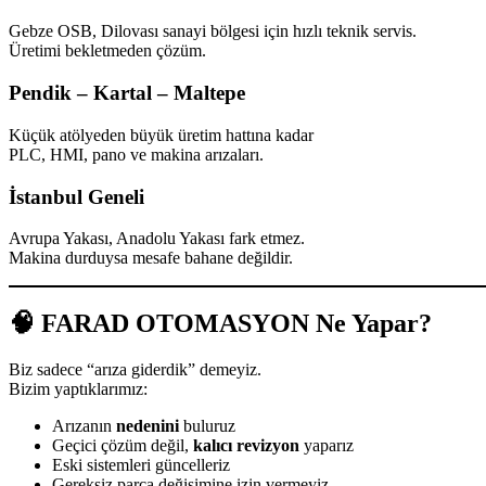
Gebze OSB, Dilovası sanayi bölgesi için hızlı teknik servis.
Üretimi bekletmeden çözüm.
Pendik – Kartal – Maltepe
Küçük atölyeden büyük üretim hattına kadar
PLC, HMI, pano ve makina arızaları.
İstanbul Geneli
Avrupa Yakası, Anadolu Yakası fark etmez.
Makina durduysa mesafe bahane değildir.
🧠 FARAD OTOMASYON Ne Yapar?
Biz sadece “arıza giderdik” demeyiz.
Bizim yaptıklarımız:
Arızanın
nedenini
buluruz
Geçici çözüm değil,
kalıcı revizyon
yaparız
Eski sistemleri güncelleriz
Gereksiz parça değişimine izin vermeyiz