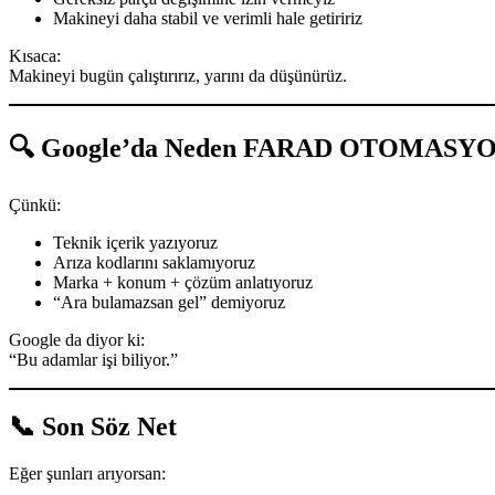
Makineyi daha stabil ve verimli hale getiririz
Kısaca:
Makineyi bugün çalıştırırız, yarını da düşünürüz.
🔍 Google’da Neden FARAD OTOMASYON
Çünkü:
Teknik içerik yazıyoruz
Arıza kodlarını saklamıyoruz
Marka + konum + çözüm anlatıyoruz
“Ara bulamazsan gel” demiyoruz
Google da diyor ki:
“Bu adamlar işi biliyor.”
📞 Son Söz Net
Eğer şunları arıyorsan: