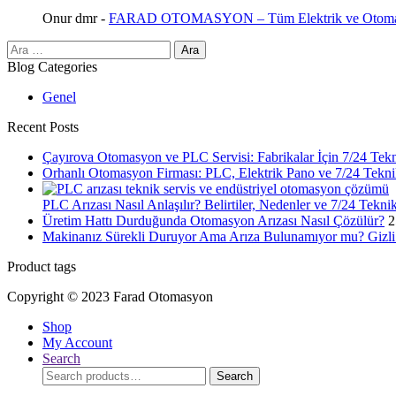
Onur dmr
-
FARAD OTOMASYON – Tüm Elektrik ve Otomasy
Arama:
Blog Categories
Genel
Recent Posts
Çayırova Otomasyon ve PLC Servisi: Fabrikalar İçin 7/24 Tek
Orhanlı Otomasyon Firması: PLC, Elektrik Pano ve 7/24 Tekni
PLC Arızası Nasıl Anlaşılır? Belirtiler, Nedenler ve 7/24 Tekni
Üretim Hattı Durduğunda Otomasyon Arızası Nasıl Çözülür?
2
Makinanız Sürekli Duruyor Ama Arıza Bulunamıyor mu? Gizli 
Product tags
Copyright © 2023 Farad Otomasyon
Shop
My Account
Search
Search
Search
for: