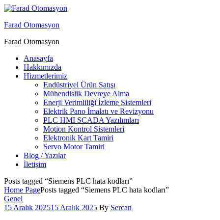
Menu
Farad Otomasyon
Farad Otomasyon
Anasayfa
Hakkımızda
Hizmetlerimiz
Endüstriyel Ürün Satışı
Mühendislik Devreye Alma
Enerji Verimliliği İzleme Sistemleri
Elektrik Pano İmalatı ve Revizyonu
PLC HMI SCADA Yazılımları
Motion Kontrol Sistemleri
Elektronik Kart Tamiri
Servo Motor Tamiri
Blog / Yazılar
İletişim
Posts tagged “Siemens PLC hata kodları”
Home Page
Posts tagged “Siemens PLC hata kodları”
Categories
Genel
15 Aralık 2025
15 Aralık 2025
By
Sercan