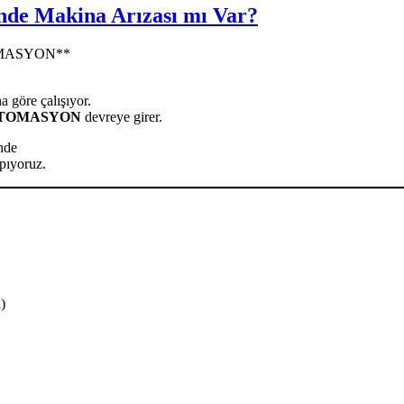
inde Makina Arızası mı Var?
TOMASYON**
a göre çalışıyor.
OTOMASYON
devreye girer.
inde
pıyoruz.
)