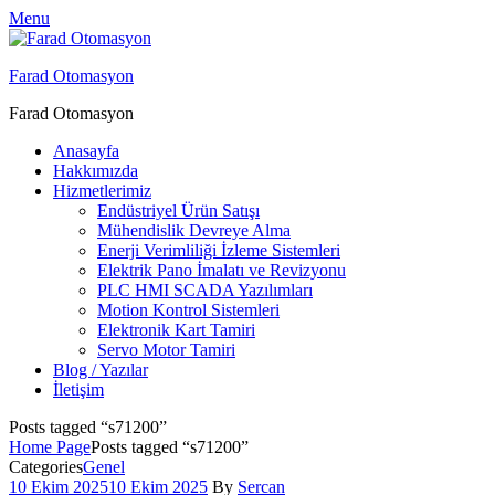
Menu
Farad Otomasyon
Farad Otomasyon
Anasayfa
Hakkımızda
Hizmetlerimiz
Endüstriyel Ürün Satışı
Mühendislik Devreye Alma
Enerji Verimliliği İzleme Sistemleri
Elektrik Pano İmalatı ve Revizyonu
PLC HMI SCADA Yazılımları
Motion Kontrol Sistemleri
Elektronik Kart Tamiri
Servo Motor Tamiri
Blog / Yazılar
İletişim
Posts tagged “s71200”
Home Page
Posts tagged “s71200”
Categories
Genel
10 Ekim 2025
10 Ekim 2025
By
Sercan