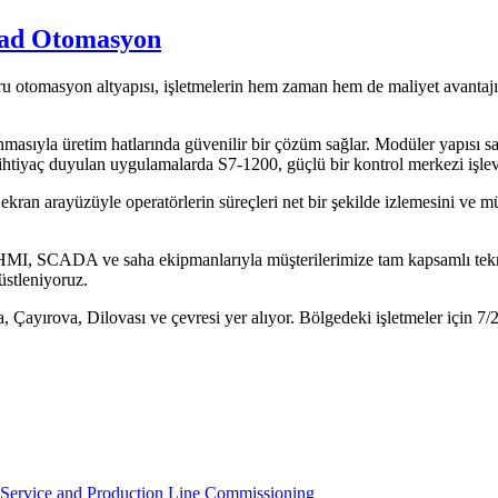
rad Otomasyon
ğru otomasyon altyapısı, işletmelerin hem zaman hem de maliyet avantajı
yla üretim hatlarında güvenilir bir çözüm sağlar. Modüler yapısı sayesi
 ihtiyaç duyulan uygulamalarda S7-1200, güçlü bir kontrol merkezi işlev
ran arayüzüyle operatörlerin süreçleri net bir şekilde izlemesini ve m
HMI, SCADA ve saha ekipmanlarıyla müşterilerimize tam kapsamlı tekn
üstleniyoruz.
, Çayırova, Dilovası ve çevresi yer alıyor. Bölgedeki işletmeler için 7/
d Service and Production Line Commissioning