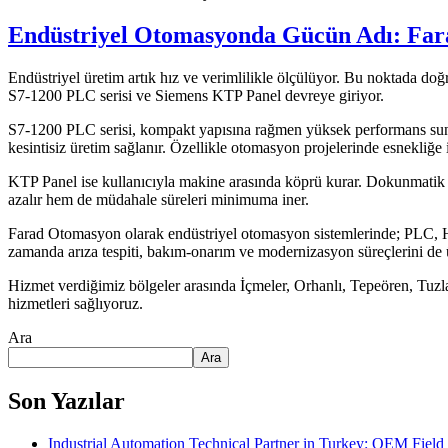
Endüstriyel Otomasyonda Gücün Adı: Fa
Endüstriyel üretim artık hız ve verimlilikle ölçülüyor. Bu noktada do
S7-1200 PLC serisi ve Siemens KTP Panel devreye giriyor.
S7-1200 PLC serisi, kompakt yapısına rağmen yüksek performans sunması
kesintisiz üretim sağlanır. Özellikle otomasyon projelerinde esnekliğe
KTP Panel ise kullanıcıyla makine arasında köprü kurar. Dokunmatik ek
azalır hem de müdahale süreleri minimuma iner.
Farad Otomasyon olarak endüstriyel otomasyon sistemlerinde; PLC, 
zamanda arıza tespiti, bakım-onarım ve modernizasyon süreçlerini de 
Hizmet verdiğimiz bölgeler arasında İçmeler, Orhanlı, Tepeören, Tuzla
hizmetleri sağlıyoruz.
Ara
Ara
Son Yazılar
Industrial Automation Technical Partner in Turkey: OEM Fiel