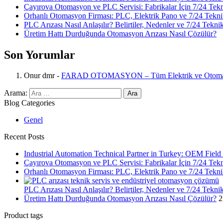
Çayırova Otomasyon ve PLC Servisi: Fabrikalar İçin 7/24 Tek
Orhanlı Otomasyon Firması: PLC, Elektrik Pano ve 7/24 Tekni
PLC Arızası Nasıl Anlaşılır? Belirtiler, Nedenler ve 7/24 Tekni
Üretim Hattı Durduğunda Otomasyon Arızası Nasıl Çözülür?
Son Yorumlar
Onur dmr
-
FARAD OTOMASYON – Tüm Elektrik ve Otomasy
Arama:
Blog Categories
Genel
Recent Posts
Industrial Automation Technical Partner in Turkey: OEM Fiel
Çayırova Otomasyon ve PLC Servisi: Fabrikalar İçin 7/24 Tek
Orhanlı Otomasyon Firması: PLC, Elektrik Pano ve 7/24 Tekni
PLC Arızası Nasıl Anlaşılır? Belirtiler, Nedenler ve 7/24 Tekni
Üretim Hattı Durduğunda Otomasyon Arızası Nasıl Çözülür?
2
Product tags