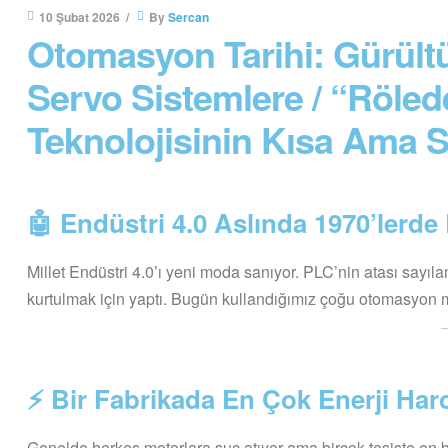
10 Şubat 2026
By
Sercan
Otomasyon Tarihi: Gürült
Servo Sistemlere / “Röle
Teknolojisinin Kısa Ama Se
🤖 Endüstri 4.0 Aslında 1970’lerde
Millet Endüstri 4.0’ı yeni moda sanıyor. PLC’nin atası sayıl
kurtulmak için yaptı. Bugün kullandığımız çoğu otomasyon ma
⚡ Bir Fabrikada En Çok Enerji Har
Genelde herkes motorlara suç atıyor ama birçok tesiste en b