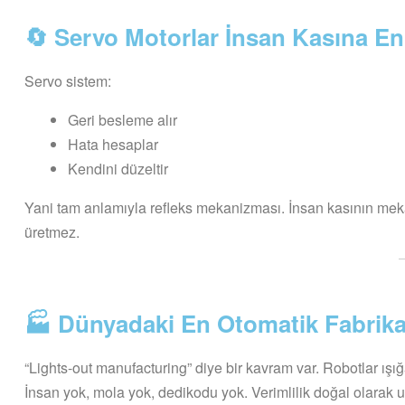
🔄 Servo Motorlar İnsan Kasına En
Servo sistem:
Geri besleme alır
Hata hesaplar
Kendini düzeltir
Yani tam anlamıyla refleks mekanizması. İnsan kasının mekan
üretmez.
🏭 Dünyadaki En Otomatik Fabrikala
“Lights-out manufacturing” diye bir kavram var. Robotlar ışığa
İnsan yok, mola yok, dedikodu yok. Verimlilik doğal olarak u