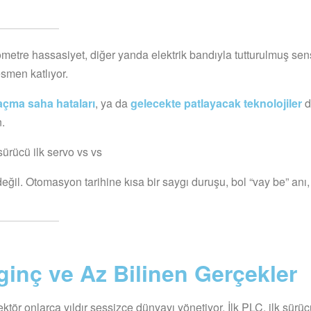
metre hassasiyet, diğer yanda elektrik bandıyla tutturulmuş sen
smen katlıyor.
açma saha hataları
, ya da
gelecekte patlayacak teknolojiler
d
n.
 sürücü ilk servo vs vs
il. Otomasyon tarihine kısa bir saygı duruşu, bol “vay be” anı,
ginç ve Az Bilinen Gerçekler
tör onlarca yıldır sessizce dünyayı yönetiyor. İlk PLC, ilk sürücü