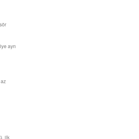
sör
iye ayrı
 az
, ilk