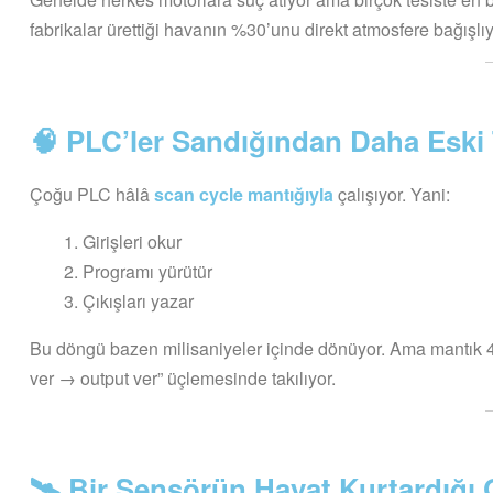
fabrikalar ürettiği havanın %30’unu direkt atmosfere bağışl
🧠 PLC’ler Sandığından Daha Eski 
Çoğu PLC hâlâ
scan cycle mantığıyla
çalışıyor. Yani:
Girişleri okur
Programı yürütür
Çıkışları yazar
Bu döngü bazen milisaniyeler içinde dönüyor. Ama mantık 4
ver → output ver” üçlemesinde takılıyor.
🛰️ Bir Sensörün Hayat Kurtardığı 