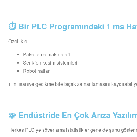
⏱️ Bir PLC Programındaki 1 ms Hat
Özellikle:
Paketleme makineleri
Senkron kesim sistemleri
Robot hatları
1 milisaniye gecikme bile bıçak zamanlamasını kaydırabiliyor.
🧩 Endüstride En Çok Arıza Yazılı
Herkes PLC’ye söver ama istatistikler genelde şunu gösterir