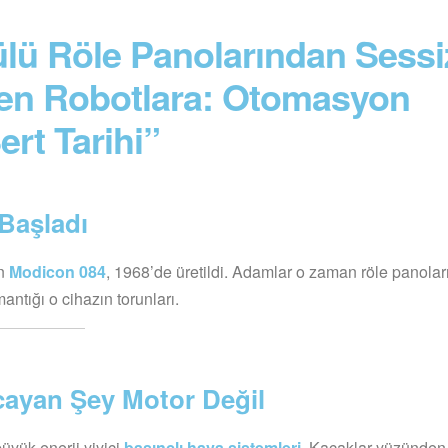
ülü Röle Panolarından Sessi
den Robotlara: Otomasyon
rt Tarihi”
 Başladı
an
Modicon 084
, 1968’de üretildi. Adamlar o zaman röle panola
ntığı o cihazın torunları.
cayan Şey Motor Değil
üyük enerji yiyici
basınçlı hava sistemleri
. Kaçaklar yüzünden