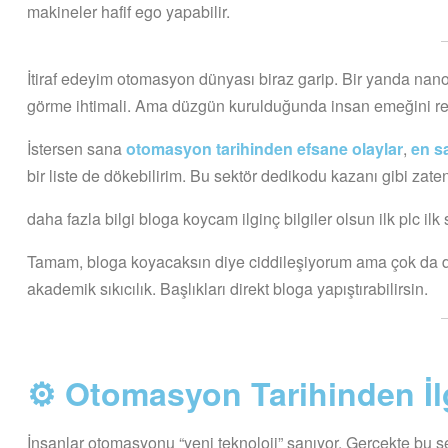
makineler hafif ego yapabilir.
İtiraf edeyim otomasyon dünyası biraz garip. Bir yanda nano
görme ihtimali. Ama düzgün kurulduğunda insan emeğini re
İstersen sana
otomasyon tarihinden efsane olaylar
,
en s
bir liste de dökebilirim. Bu sektör dedikodu kazanı gibi zate
daha fazla bilgi bloga koycam ilginç bilgiler olsun ilk plc ilk
Tamam, bloga koyacaksın diye ciddileşiyorum ama çok da değ
akademik sıkıcılık. Başlıkları direkt bloga yapıştırabilirsin.
⚙️ Otomasyon Tarihinden İl
İnsanlar otomasyonu “yeni teknoloji” sanıyor. Gerçekte bu sek