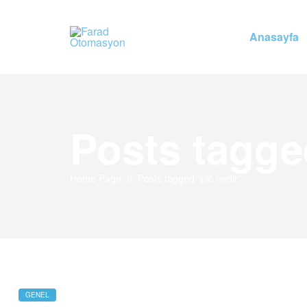
Anasayfa
Farad
Otomasyon
Farad
Posts tagge
Otomasyon
Home Page
Posts tagged “plc nedir”
GENEL