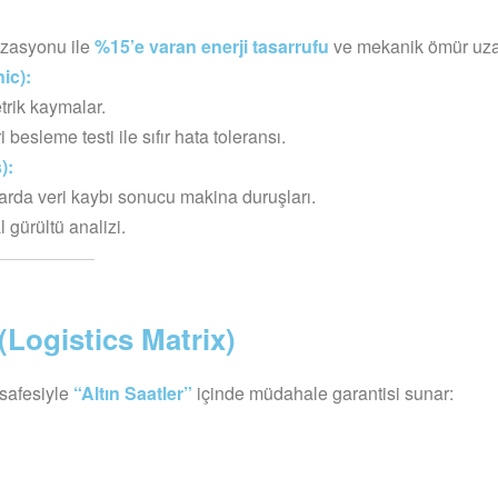
izasyonu ile
%15’e varan enerji tasarrufu
ve mekanik ömür uza
ic):
trik kaymalar.
besleme testi ile sıfır hata toleransı.
):
larda veri kaybı sonucu makina duruşları.
gürültü analizi.
(Logistics Matrix)
safesiyle
“Altın Saatler”
içinde müdahale garantisi sunar: