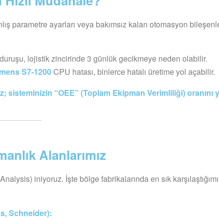
n Hızlı Müdahale?
lış parametre ayarları veya bakımsız kalan otomasyon bileşenl
k duruşu, lojistik zincirinde 3 günlük gecikmeye neden olabilir.
emens S7-1200
CPU hatası, binlerce hatalı üretime yol açabilir.
 sisteminizin “OEE” (Toplam Ekipman Verimliliği) oranını 
manlık Alanlarımız
alysis) iniyoruz. İşte bölge fabrikalarında en sık karşılaştığım
s, Schneider):