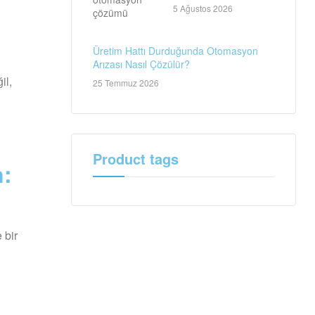
Teknik Servis Rehberi
5 Ağustos 2026
Üretim Hattı Durduğunda Otomasyon
Arızası Nasıl Çözülür?
il,
25 Temmuz 2026
Product tags
n:
 bir