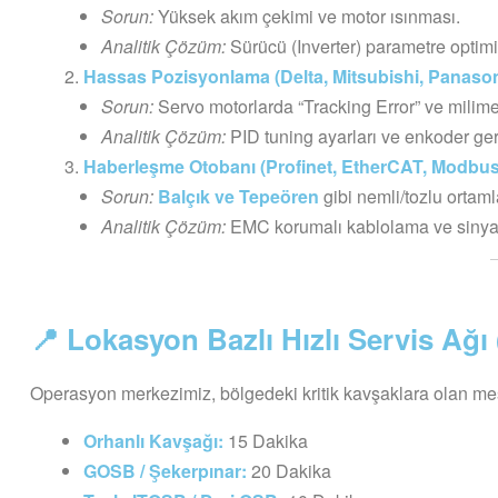
Sorun:
Yüksek akım çekimi ve motor ısınması.
Analitik Çözüm:
Sürücü (Inverter) parametre optim
Hassas Pozisyonlama (Delta, Mitsubishi, Panason
Sorun:
Servo motorlarda “Tracking Error” ve milime
Analitik Çözüm:
PID tuning ayarları ve enkoder geri 
Haberleşme Otobanı (Profinet, EtherCAT, Modbus
Sorun:
Balçık ve Tepeören
gibi nemli/tozlu ortam
Analitik Çözüm:
EMC korumalı kablolama ve sinyal 
📍 Lokasyon Bazlı Hızlı Servis Ağı 
Operasyon merkezimiz, bölgedeki kritik kavşaklara olan me
Orhanlı Kavşağı:
15 Dakika
GOSB / Şekerpınar:
20 Dakika