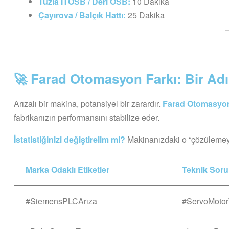
Tuzla ITOSB / Deri OSB:
10 Dakika
Çayırova / Balçık Hattı:
25 Dakika
🚀 Farad Otomasyon Farkı: Bir Adı
Arızalı bir makina, potansiyel bir zarardır.
Farad Otomasyo
fabrikanızın performansını stabilize eder.
İstatistiğinizi değiştirelim mi?
Makinanızdaki o “çözülemeyen
Marka Odaklı Etiketler
Teknik Sorun
#SiemensPLCArıza
#ServoMotor