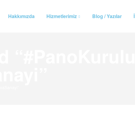
Hakkımızda
Hizmetlerimiz
Blog / Yazılar
ed “#PanoKurul
anayi”
vaSanayi”