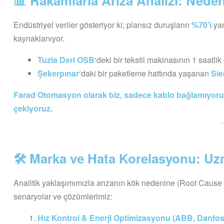
📊 Rakamlarla Arıza Analizi: Nede
Endüstriyel veriler gösteriyor ki; plansız duruşların
%70’i
yan
kaynaklanıyor.
Tuzla Deri OSB
‘deki bir tekstil makinasının 1 saatli
Şekerpınar
‘daki bir paketleme hattında yaşanan
Si
Farad Otomasyon olarak biz, sadece kablo bağlamıyoruz;
çekiyoruz.
🛠 Marka ve Hata Korelasyonu: Uz
Analitik yaklaşımımızla arızanın kök nedenine (Root Cause An
senaryolar ve çözümlerimiz:
Hız Kontrol & Enerji Optimizasyonu (ABB, Danfos