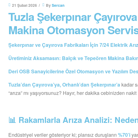
21 Şubat 2026
By
Sercan
Tuzla Şekerpınar Çayırova
Makina Otomasyon Servis
Şekerpınar ve Çayırova Fabrikaları İçin 7/24 Elektrik Ar
Üretiminiz Aksamasın: Balçık ve Tepeören Makina Bakım
Deri OSB Sanayicilerine Özel Otomasyon ve Yazılım De
Tuzla’dan Çayırova’ya, Orhanlı’dan Şekerpınar’a
kadar s
“arıza” mı yaşıyorsunuz? Hayır, her dakika cebinizden nakit a
📊 Rakamlarla Arıza Analizi: Nede
Endüstriyel veriler gösteriyor ki; plansız duruşların
%70’i
yan