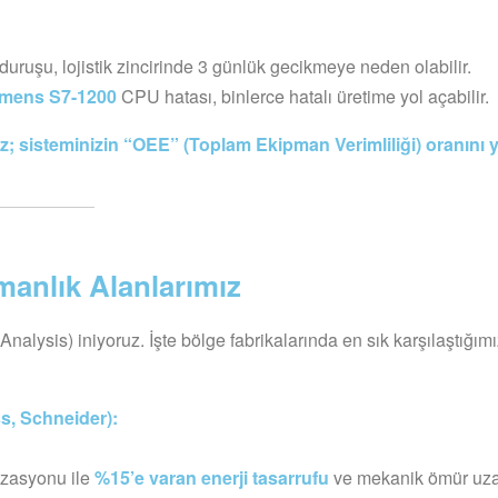
k duruşu, lojistik zincirinde 3 günlük gecikmeye neden olabilir.
emens S7-1200
CPU hatası, binlerce hatalı üretime yol açabilir.
 sisteminizin “OEE” (Toplam Ekipman Verimliliği) oranını 
manlık Alanlarımız
alysis) iniyoruz. İşte bölge fabrikalarında en sık karşılaştığım
s, Schneider):
izasyonu ile
%15’e varan enerji tasarrufu
ve mekanik ömür uza