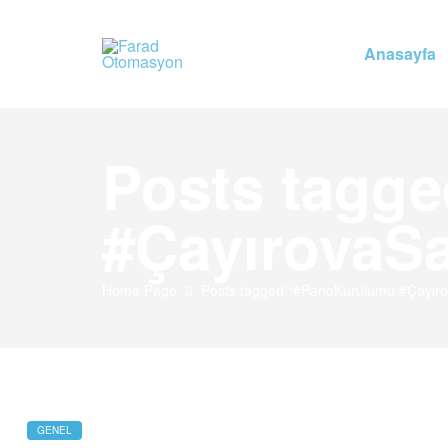
Anasayfa
Farad
Otomasyon
Posts tagg
Farad
Otomasyon
#ÇayırovaS
Home Page
Posts tagged “#PanoKurulumu #Çayıro
GENEL