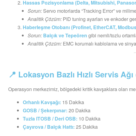
Hassas Pozisyonlama (Delta, Mitsubishi, Panason
Sorun:
Servo motorlarda “Tracking Error” ve milime
Analitik Çözüm:
PID tuning ayarları ve enkoder geri 
Haberleşme Otobanı (Profinet, EtherCAT, Modbus
Sorun:
Balçık ve Tepeören
gibi nemli/tozlu ortam
Analitik Çözüm:
EMC korumalı kablolama ve sinyal 
📍 Lokasyon Bazlı Hızlı Servis Ağı 
Operasyon merkezimiz, bölgedeki kritik kavşaklara olan me
Orhanlı Kavşağı:
15 Dakika
GOSB / Şekerpınar:
20 Dakika
Tuzla ITOSB / Deri OSB:
10 Dakika
Çayırova / Balçık Hattı:
25 Dakika