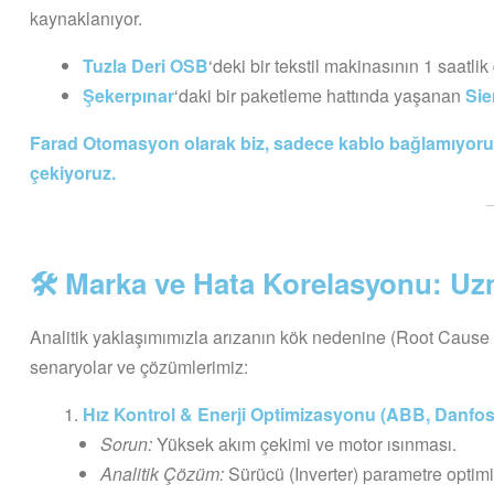
kaynaklanıyor.
Tuzla Deri OSB
‘deki bir tekstil makinasının 1 saatli
Şekerpınar
‘daki bir paketleme hattında yaşanan
Si
Farad Otomasyon olarak biz, sadece kablo bağlamıyoruz;
çekiyoruz.
🛠 Marka ve Hata Korelasyonu: Uz
Analitik yaklaşımımızla arızanın kök nedenine (Root Cause An
senaryolar ve çözümlerimiz:
Hız Kontrol & Enerji Optimizasyonu (ABB, Danfos
Sorun:
Yüksek akım çekimi ve motor ısınması.
Analitik Çözüm:
Sürücü (Inverter) parametre optim