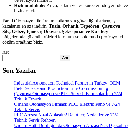
ve revizyon hizmeti.
Hızlı müdahale:
Arıza, bakım ve test süreçlerinde yerinde ve
hızlı destek.
Farad Otomasyon ile üretim hatlarınızın güvenliğini artırın, iş
kazalarını en aza indirin.
Tuzla, Orhanlı, Tepeören, Çayırova,
Şile, Gebze, İçmeler, Dilovası, Şekerpınar ve Kurtköy
bölgelerinde güvenlik röleleri kurulum ve bakımında profesyonel
çözüm ortağınız biziz.
Ara
Ara
Son Yazılar
Industrial Automation Technical Partner in Turkey: OEM
Field Service and Production Line Commissioning
Çayırova Otomasyon ve PLC Servisi: Fabrikalar İçin 7/24
Teknik Destek
Orhanlı Otomasyon Firması: PLC, Elektrik Pano ve 7/24
Teknik Servis
PLC Arızası Nasıl Anlaşılır? Belirtiler, Nedenler ve 7/24
Teknik Servis Rehberi
Üretim Hattı Durduğunda Otomasyon Arızası Nasıl Çözülür?