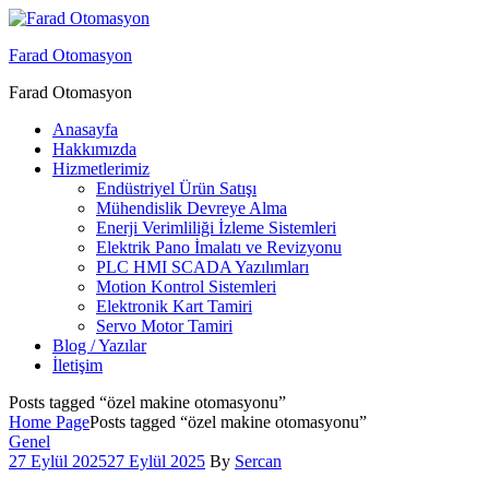
Menu
Farad Otomasyon
Farad Otomasyon
Anasayfa
Hakkımızda
Hizmetlerimiz
Endüstriyel Ürün Satışı
Mühendislik Devreye Alma
Enerji Verimliliği İzleme Sistemleri
Elektrik Pano İmalatı ve Revizyonu
PLC HMI SCADA Yazılımları
Motion Kontrol Sistemleri
Elektronik Kart Tamiri
Servo Motor Tamiri
Blog / Yazılar
İletişim
Posts tagged “özel makine otomasyonu”
Home Page
Posts tagged “özel makine otomasyonu”
Categories
Genel
27 Eylül 2025
27 Eylül 2025
By
Sercan