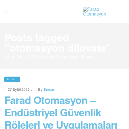
Farad
Posts tagged
Otomasyo
“otomasyon dilovası”
Home Page
Posts tagged “otomasyon dilovası”
GENEL
27 Eylül 2025
By
Sercan
Farad Otomasyon –
Endüstriyel Güvenlik
Röleleri ve Uygulamaları