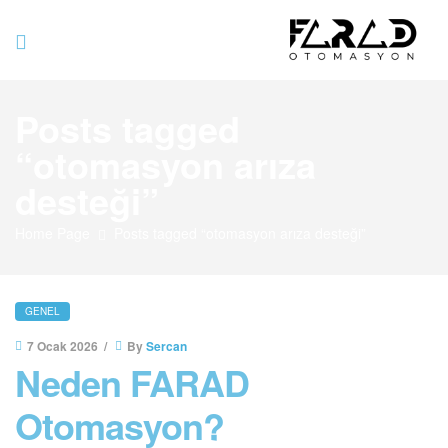
Farad
Posts tagged
Otomasyo
“otomasyon arıza
desteği”
Home Page
Posts tagged “otomasyon arıza desteği”
GENEL
7 Ocak 2026
By
Sercan
Neden FARAD
Otomasyon?