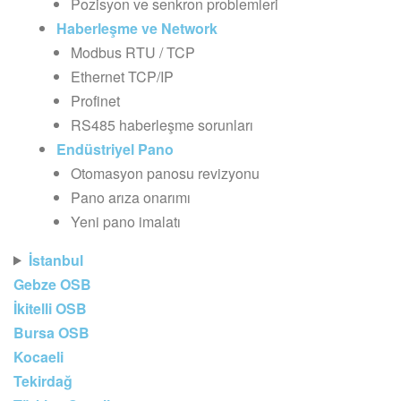
Pozisyon ve senkron problemleri
Haberleşme ve Network
Modbus RTU / TCP
Ethernet TCP/IP
Profinet
RS485 haberleşme sorunları
Endüstriyel Pano
Otomasyon panosu revizyonu
Pano arıza onarımı
Yeni pano imalatı
İstanbul
Gebze OSB
İkitelli OSB
Bursa OSB
Kocaeli
Tekirdağ