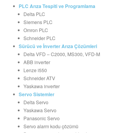
PLC Arıza Tespiti ve Programlama
Delta PLC
Siemens PLC
Omron PLC
Schneider PLC
Sürücü ve İnverter Arıza Çözümleri
Delta VFD – C2000, MS300, VFD-M
ABB inverter
Lenze i550
Schneider ATV
Yaskawa inverter
Servo Sistemler
Delta Servo
Yaskawa Servo
Panasonic Servo
Servo alarm kodu çözümü