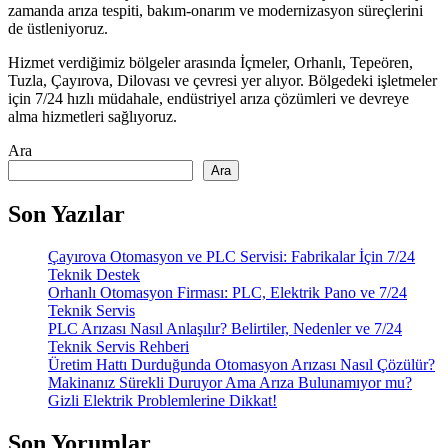
zamanda arıza tespiti, bakım-onarım ve modernizasyon süreçlerini
de üstleniyoruz.
Hizmet verdiğimiz bölgeler arasında İçmeler, Orhanlı, Tepeören,
Tuzla, Çayırova, Dilovası ve çevresi yer alıyor. Bölgedeki işletmeler
için 7/24 hızlı müdahale, endüstriyel arıza çözümleri ve devreye
alma hizmetleri sağlıyoruz.
Ara
Ara
Son Yazılar
Çayırova Otomasyon ve PLC Servisi: Fabrikalar İçin 7/24
Teknik Destek
Orhanlı Otomasyon Firması: PLC, Elektrik Pano ve 7/24
Teknik Servis
PLC Arızası Nasıl Anlaşılır? Belirtiler, Nedenler ve 7/24
Teknik Servis Rehberi
Üretim Hattı Durduğunda Otomasyon Arızası Nasıl Çözülür?
Makinanız Sürekli Duruyor Ama Arıza Bulunamıyor mu?
Gizli Elektrik Problemlerine Dikkat!
Son Yorumlar