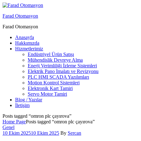
Menu
Farad Otomasyon
Farad Otomasyon
Anasayfa
Hakkımızda
Hizmetlerimiz
Endüstriyel Ürün Satışı
Mühendislik Devreye Alma
Enerji Verimliliği İzleme Sistemleri
Elektrik Pano İmalatı ve Revizyonu
PLC HMI SCADA Yazılımları
Motion Kontrol Sistemleri
Elektronik Kart Tamiri
Servo Motor Tamiri
Blog / Yazılar
İletişim
Posts tagged “omron plc çayırova”
Home Page
Posts tagged “omron plc çayırova”
Categories
Genel
10 Ekim 2025
10 Ekim 2025
By
Sercan