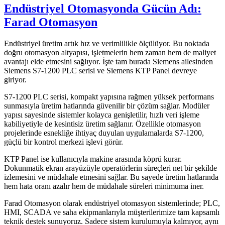
Endüstriyel Otomasyonda Gücün Adı:
Farad Otomasyon
Endüstriyel üretim artık hız ve verimlilikle ölçülüyor. Bu noktada
doğru otomasyon altyapısı, işletmelerin hem zaman hem de maliyet
avantajı elde etmesini sağlıyor. İşte tam burada Siemens ailesinden
Siemens S7-1200 PLC serisi ve Siemens KTP Panel devreye
giriyor.
S7-1200 PLC serisi, kompakt yapısına rağmen yüksek performans
sunmasıyla üretim hatlarında güvenilir bir çözüm sağlar. Modüler
yapısı sayesinde sistemler kolayca genişletilir, hızlı veri işleme
kabiliyetiyle de kesintisiz üretim sağlanır. Özellikle otomasyon
projelerinde esnekliğe ihtiyaç duyulan uygulamalarda S7-1200,
güçlü bir kontrol merkezi işlevi görür.
KTP Panel ise kullanıcıyla makine arasında köprü kurar.
Dokunmatik ekran arayüzüyle operatörlerin süreçleri net bir şekilde
izlemesini ve müdahale etmesini sağlar. Bu sayede üretim hatlarında
hem hata oranı azalır hem de müdahale süreleri minimuma iner.
Farad Otomasyon olarak endüstriyel otomasyon sistemlerinde; PLC,
HMI, SCADA ve saha ekipmanlarıyla müşterilerimize tam kapsamlı
teknik destek sunuyoruz. Sadece sistem kurulumuyla kalmıyor, aynı