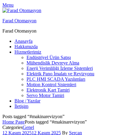
Menu
Farad Otomasyon
Farad Otomasyon
Anasayfa
Hakkımızda
Hizmetlerimiz
Endüstriyel Ürün Satışı
Mühendislik Devreye Alma
Enerji Verimliliği İzleme Sistemleri
Elektrik Pano İmalatı ve Revizyonu
PLC HMI SCADA Yazılımları
Motion Kontrol Sistemleri
Elektronik Kart Tamiri
Servo Motor Tamiri
Blog / Yazılar
İletişim
Posts tagged “#makinarevizyon”
Home Page
Posts tagged “#makinarevizyon”
Categories
Genel
12 Kasım 2025
12 Kasım 2025
By
Sercan