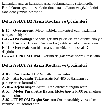
kullanılan ama en karmaşık arıza kodlarına sahip sistemlerdir.
Farad Otomasyon, bu serilerin tüm hata kodlarını ve çözümlerini
saha deneyimiyle birleştirir.
Delta ASDA-B2 Arıza Kodları ve Çözümleri
E-10 – Overcurrent:
Motor kablolarını kontrol edin, hızlanma
rampasını düşürün.
E-12 – Overvoltage:
Şebeke gerilimi yüksekse fren direnci ekleyin.
E-30 – Encoder Error:
Enkoder bağlantılarını sıkın, temizleyin.
E-41 – Overheat:
Fan tıkanması, aşırı yük; ortam sıcaklığını
düşürün.
E-52 – EEPROM Error:
Gerilim dalgalanması sonrası reset atın.
Delta ASDA-A2 Arıza Kodları ve Çözümleri
A-05 – Faz Kaybı:
U-V-W hatlarını test edin.
A-24 – Hız Komutu Tutarsızlığı:
RS-485 bağlantısını ve
parametreleri kontrol edin.
A-30 – Rejenerasyon Aşımı:
Fren direncini uygun seçin.
A-51 – Motor Parametre Hatası:
Motor tipiyle Pn00 parametresi
uyumlu olmalı.
A-82 – EEPROM Erişim Sorunu:
Ortam sıcaklığı ve yazılım
versiyonunu kontrol edin.