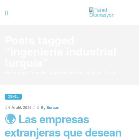
Farad
Posts tagged
Otomasyo
“ingeniería industrial
turquía”
Home Page
Posts tagged “ingeniería industrial turquía”
GENEL
6 Aralık 2025
By
Sercan
🌍 Las empresas
extranjeras que desean