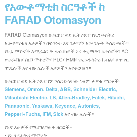
የአውቶማቲክ ስርዓቶች ከ
FARAD Otomasyon
FARAD Otomasyon ከቱርክያ ወደ ኢትዮጵያ የኢንዱስትሪ
አውቶማቲክ እቃዎችን በፍጥነት እና በታማኝ አገልግሎት ትሰድዳለች።
የስራ ማሽኖች ለሚፈልጉት ፋብሪካዎች እና ተቋማት፣ ሴንሰሮች፣ AC
ድራይቭስ፣ ሰርቮ ሞተሮች፣ PLC፣ HMI፣ የኢንዱስትሪ ኬብል፣ ቁጥጥር
ሞጁሎች እና ብዙ ሌሎች እቃዎችን እናቀርባለን።
ከቱርክያ ወደ ኢትዮጵያ የምንሰድድላቸው ዓለም ታዋቂ ምርቶች፦
Siemens, Omron, Delta, ABB, Schneider Electric,
Mitsubishi Electric, LS, Allen-Bradley, Fatek, Hitachi,
Panasonic, Yaskawa, Keyence, Autonics,
Pepperl+Fuchs, IFM, Sick
እና ብዙ ሌሎች።
የእኛ እቃዎች የሚያገለግሉት ዘርፎች፦
• የኢንዱስትሪ ማምረት