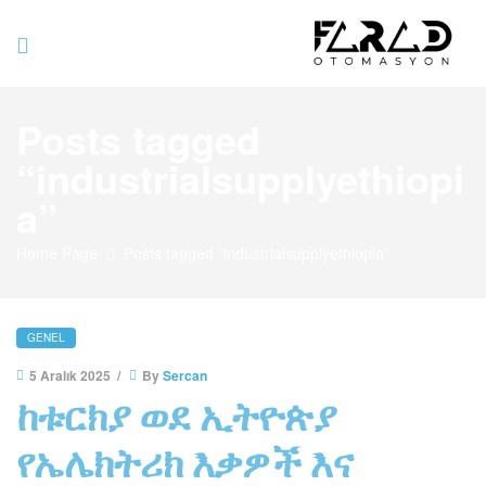
Farad
Posts tagged
Otomasyo
“industrialsupplyethiopi
a”
Home Page
Posts tagged “industrialsupplyethiopia”
GENEL
5 Aralık 2025
By
Sercan
ከቱርክያ ወደ ኢትዮጵያ
የኤሌክትሪክ እቃዎች እና