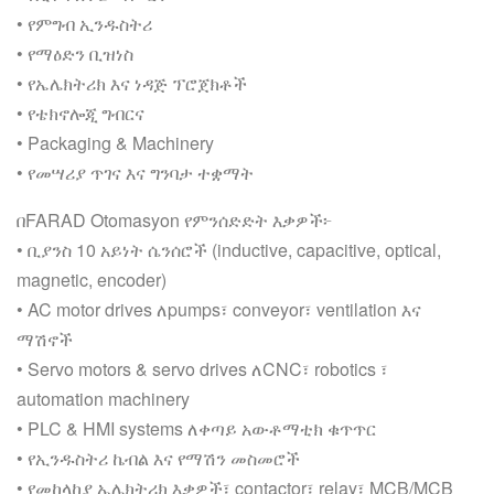
• የምግብ ኢንዱስትሪ
• የማዕድን ቢዝነስ
• የኤሌክትሪክ እና ነዳጅ ፕሮጀክቶች
• የቴክኖሎጂ ግብርና
• Packaging & Machinery
• የመሣሪያ ጥገና እና ግንባታ ተቋማት
በFARAD Otomasyon የምንሰድድት እቃዎች፦
• ቢያንስ 10 አይነት ሴንሰሮች (inductive, capacitive, optical,
magnetic, encoder)
• AC motor drives ለpumps፣ conveyor፣ ventilation እና
ማሽኖች
• Servo motors & servo drives ለCNC፣ robotics ፣
automation machinery
• PLC & HMI systems ለቀጣይ አውቶማቲክ ቁጥጥር
• የኢንዱስትሪ ኬብል እና የማሽን መስመሮች
• የመከላከያ ኤሌክትሪክ እቃዎች፣ contactor፣ relay፣ MCB/MCB