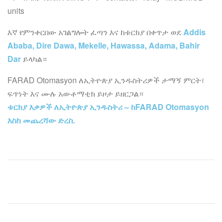
units
እኛ የምንቀርበው አገልግሎት ፈጣን እና ከቱርክያ በቀጥታ ወደ
Addis
Ababa, Dire Dawa, Mekelle, Hawassa, Adama, Bahir
Dar
ይላካል።
FARAD Otomasyon ለኢትዮጵያ ኢንዱስትሪዎች ታማኝ ምርት፣
ፍጥነት እና ሙሉ አውቶማቲክ ይዞታ ይዘርጋል።
ቱርክያ እቃዎች ለኢትዮጵያ ኢንዱስትሪ – ከFARAD Otomasyon
እስከ መጨረሻው ድረስ.