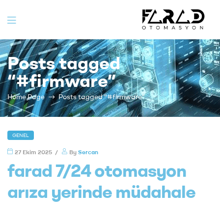
Farad
Posts tagged
Otomasyo
“#firmware”
Home Page
Posts tagged “#firmware”
GENEL
27 Ekim 2025
By
Sercan
farad 7/24 otomasyon
arıza yerinde müdahale