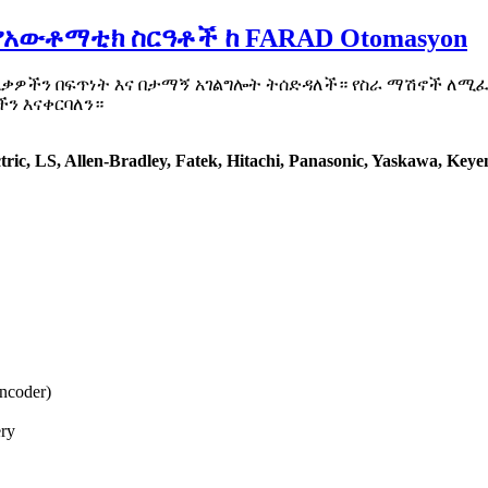
የአውቶማቲክ ስርዓቶች ከ FARAD Otomasyon
እቃዎችን በፍጥነት እና በታማኝ አገልግሎት ትሰድዳለች። የስራ ማሽኖች ለሚፈ
ችን እናቀርባለን።
tric, LS, Allen-Bradley, Fatek, Hitachi, Panasonic, Yaskawa, Key
ncoder)
ery