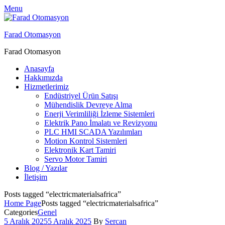
Menu
Farad Otomasyon
Farad Otomasyon
Anasayfa
Hakkımızda
Hizmetlerimiz
Endüstriyel Ürün Satışı
Mühendislik Devreye Alma
Enerji Verimliliği İzleme Sistemleri
Elektrik Pano İmalatı ve Revizyonu
PLC HMI SCADA Yazılımları
Motion Kontrol Sistemleri
Elektronik Kart Tamiri
Servo Motor Tamiri
Blog / Yazılar
İletişim
Posts tagged “electricmaterialsafrica”
Home Page
Posts tagged “electricmaterialsafrica”
Categories
Genel
5 Aralık 2025
5 Aralık 2025
By
Sercan