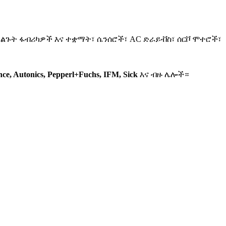
ልጉት ፋብሪካዎች እና ተቋማት፣ ሴንሰሮች፣ AC ድራይቭስ፣ ሰርቮ ሞተሮች፣
ence, Autonics, Pepperl+Fuchs, IFM, Sick
እና ብዙ ሌሎች።