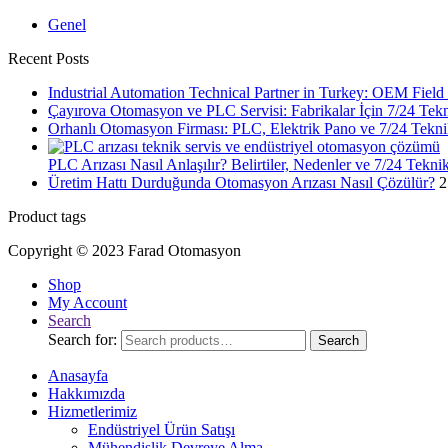
Genel
Recent Posts
Industrial Automation Technical Partner in Turkey: OEM Fiel
Çayırova Otomasyon ve PLC Servisi: Fabrikalar İçin 7/24 Tek
Orhanlı Otomasyon Firması: PLC, Elektrik Pano ve 7/24 Tekni
PLC Arızası Nasıl Anlaşılır? Belirtiler, Nedenler ve 7/24 Tekni
Üretim Hattı Durduğunda Otomasyon Arızası Nasıl Çözülür?
2
Product tags
Copyright © 2023 Farad Otomasyon
Shop
My Account
Search
Search for:
Search
Anasayfa
Hakkımızda
Hizmetlerimiz
Endüstriyel Ürün Satışı
Mühendislik Devreye Alma