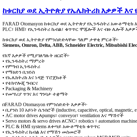
ከቱርክያ ወደ ኢትዮጵያ የኤሌክትሪክ እቃዎች እና 
FARAD Otomasyon ከቱርክያ ወደ ኢትዮጵያ የኢንዱስትሪ አውቶማቲክ 
PLC፣ HMI፣ የኢንዱስትሪ ኬብል፣ ቁጥጥር ሞጁሎች እና ብዙ ሌሎች እቃዎ
ከቱርክያ ወደ ኢትዮጵያ የምንሰድድላቸው ዓለም ታዋቂ ምርቶች፦
Siemens, Omron, Delta, ABB, Schneider Electric, Mitsubishi Elec
የእኛ እቃዎች የሚያገለግሉት ዘርፎች፦
• የኢንዱስትሪ ማምረት
• የምግብ ኢንዱስትሪ
• የማዕድን ቢዝነስ
• የኤሌክትሪክ እና ነዳጅ ፕሮጀክቶች
• የቴክኖሎጂ ግብርና
• Packaging & Machinery
• የመሣሪያ ጥገና እና ግንባታ ተቋማት
በFARAD Otomasyon የምንሰድድት እቃዎች፦
• ቢያንስ 10 አይነት ሴንሰሮች (inductive, capacitive, optical, magnetic, e
• AC motor drives ለpumps፣ conveyor፣ ventilation እና ማሽኖች
• Servo motors & servo drives ለCNC፣ robotics ፣ automation machin
• PLC & HMI systems ለቀጣይ አውቶማቲክ ቁጥጥር
• የኢንዱስትሪ ኬብል እና የማሽን መስመሮች