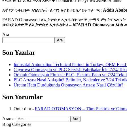
• የመከላከያ ኤሌክትሪክ እቃዎች፣ contactor፣ relay፣ MCB/MCB units
እኛ የምንቀርበው አገልግሎት ፈጣን እና ከቱርክያ በቀጥታ ወደ
Addis Ababa
FARAD Otomasyon ለኢትዮጵያ ኢንዱስትሪዎች ታማኝ ምርት፣ ፍጥነት
ቱርክያ እቃዎች ለኢትዮጵያ ኢንዱስትሪ – ከFARAD Otomasyon እስከ
Ara
Ara
Son Yazılar
Industrial Automation Technical Partner in Turkey: OEM Fiel
Çayırova Otomasyon ve PLC Servisi: Fabrikalar İçin 7/24 Tek
Orhanlı Otomasyon Firması: PLC, Elektrik Pano ve 7/24 Tekni
PLC Arızası Nasıl Anlaşılır? Belirtiler, Nedenler ve 7/24 Tekni
Üretim Hattı Durduğunda Otomasyon Arızası Nasıl Çözülür?
Son Yorumlar
Onur dmr
-
FARAD OTOMASYON – Tüm Elektrik ve Otomasy
Arama:
Blog Categories