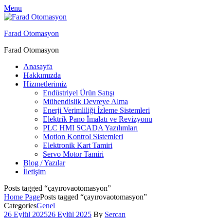
Menu
Farad Otomasyon
Farad Otomasyon
Anasayfa
Hakkımızda
Hizmetlerimiz
Endüstriyel Ürün Satışı
Mühendislik Devreye Alma
Enerji Verimliliği İzleme Sistemleri
Elektrik Pano İmalatı ve Revizyonu
PLC HMI SCADA Yazılımları
Motion Kontrol Sistemleri
Elektronik Kart Tamiri
Servo Motor Tamiri
Blog / Yazılar
İletişim
Posts tagged “çayırovaotomasyon”
Home Page
Posts tagged “çayırovaotomasyon”
Categories
Genel
26 Eylül 2025
26 Eylül 2025
By
Sercan