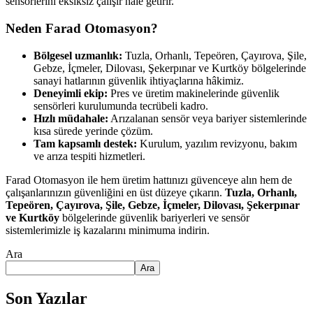
sensörlerini eksiksiz çalışır hâle getirir.
Neden Farad Otomasyon?
Bölgesel uzmanlık:
Tuzla, Orhanlı, Tepeören, Çayırova, Şile,
Gebze, İçmeler, Dilovası, Şekerpınar ve Kurtköy bölgelerinde
sanayi hatlarının güvenlik ihtiyaçlarına hâkimiz.
Deneyimli ekip:
Pres ve üretim makinelerinde güvenlik
sensörleri kurulumunda tecrübeli kadro.
Hızlı müdahale:
Arızalanan sensör veya bariyer sistemlerinde
kısa sürede yerinde çözüm.
Tam kapsamlı destek:
Kurulum, yazılım revizyonu, bakım
ve arıza tespiti hizmetleri.
Farad Otomasyon ile hem üretim hattınızı güvenceye alın hem de
çalışanlarınızın güvenliğini en üst düzeye çıkarın.
Tuzla, Orhanlı,
Tepeören, Çayırova, Şile, Gebze, İçmeler, Dilovası, Şekerpınar
ve Kurtköy
bölgelerinde güvenlik bariyerleri ve sensör
sistemlerimizle iş kazalarını minimuma indirin.
Ara
Ara
Son Yazılar