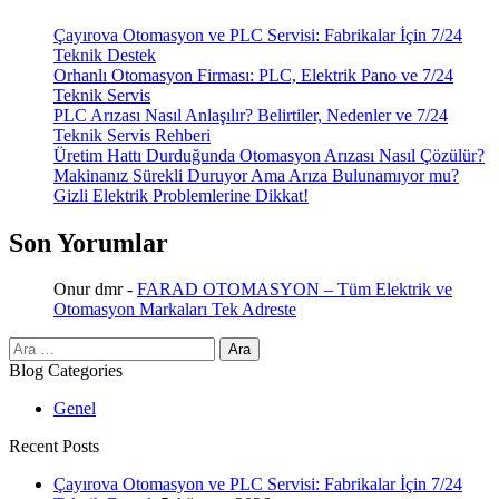
Çayırova Otomasyon ve PLC Servisi: Fabrikalar İçin 7/24
Teknik Destek
Orhanlı Otomasyon Firması: PLC, Elektrik Pano ve 7/24
Teknik Servis
PLC Arızası Nasıl Anlaşılır? Belirtiler, Nedenler ve 7/24
Teknik Servis Rehberi
Üretim Hattı Durduğunda Otomasyon Arızası Nasıl Çözülür?
Makinanız Sürekli Duruyor Ama Arıza Bulunamıyor mu?
Gizli Elektrik Problemlerine Dikkat!
Son Yorumlar
Onur dmr
-
FARAD OTOMASYON – Tüm Elektrik ve
Otomasyon Markaları Tek Adreste
Arama:
Blog Categories
Genel
Recent Posts
Çayırova Otomasyon ve PLC Servisi: Fabrikalar İçin 7/24