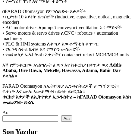
• የመሣሪያ ጥገና እና ግንባታ ተቋማት
በFARAD Otomasyon የምንሰድድት እቃዎች፦
• ቢያንስ 10 አይነት ሴንሰሮች (inductive, capacitive, optical, magnetic,
encoder)
• AC motor drives ለpumps፣ conveyor፣ ventilation እና ማሽኖች
• Servo motors & servo drives ለCNC፣ robotics ፣ automation
machinery
• PLC & HMI systems ለቀጣይ አውቶማቲክ ቁጥጥር
• የኢንዱስትሪ ኬብል እና የማሽን መስመሮች
• የመከላከያ ኤሌክትሪክ እቃዎች፣ contactor፣ relay፣ MCB/MCB units
እኛ የምንቀርበው አገልግሎት ፈጣን እና ከቱርክያ በቀጥታ ወደ
Addis
Ababa, Dire Dawa, Mekelle, Hawassa, Adama, Bahir Dar
ይላካል።
FARAD Otomasyon ለኢትዮጵያ ኢንዱስትሪዎች ታማኝ ምርት፣
ፍጥነት እና ሙሉ አውቶማቲክ ይዞታ ይዘርጋል።
ቱርክያ እቃዎች ለኢትዮጵያ ኢንዱስትሪ – ከFARAD Otomasyon እስከ
መጨረሻው ድረስ.
Ara
Ara
Son Yazılar