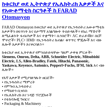
ከቱርክያ ወደ ኢትዮጵያ የኤሌክትሪክ እቃዎች እና
የአውቶማቲክ ስርዓቶች ከ FARAD
Otomasyon
FARAD Otomasyon ከቱርክያ ወደ ኢትዮጵያ የኢንዱስትሪ አውቶማቲክ
እቃዎችን በፍጥነት እና በታማኝ አገልግሎት ትሰድዳለች። የስራ ማሽኖች
ለሚፈልጉት ፋብሪካዎች እና ተቋማት፣ ሴንሰሮች፣ AC ድራይቭስ፣ ሰርቮ
ሞተሮች፣ PLC፣ HMI፣ የኢንዱስትሪ ኬብል፣ ቁጥጥር ሞጁሎች እና ብዙ
ሌሎች እቃዎችን እናቀርባለን።
ከቱርክያ ወደ ኢትዮጵያ የምንሰድድላቸው ዓለም ታዋቂ ምርቶች፦
Siemens, Omron, Delta, ABB, Schneider Electric, Mitsubishi
Electric, LS, Allen-Bradley, Fatek, Hitachi, Panasonic,
Yaskawa, Keyence, Autonics, Pepperl+Fuchs, IFM, Sick
እና ብዙ
ሌሎች።
የእኛ እቃዎች የሚያገለግሉት ዘርፎች፦
• የኢንዱስትሪ ማምረት
• የምግብ ኢንዱስትሪ
• የማዕድን ቢዝነስ
• የኤሌክትሪክ እና ነዳጅ ፕሮጀክቶች
• የቴክኖሎጂ ግብርና
• Packaging & Machinery