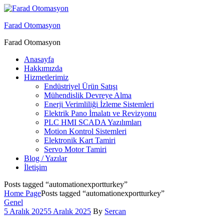
Menu
Farad Otomasyon
Farad Otomasyon
Anasayfa
Hakkımızda
Hizmetlerimiz
Endüstriyel Ürün Satışı
Mühendislik Devreye Alma
Enerji Verimliliği İzleme Sistemleri
Elektrik Pano İmalatı ve Revizyonu
PLC HMI SCADA Yazılımları
Motion Kontrol Sistemleri
Elektronik Kart Tamiri
Servo Motor Tamiri
Blog / Yazılar
İletişim
Posts tagged “automationexportturkey”
Home Page
Posts tagged “automationexportturkey”
Categories
Genel
5 Aralık 2025
5 Aralık 2025
By
Sercan