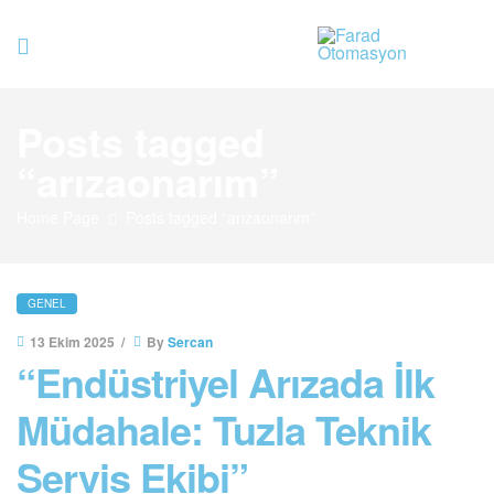
Farad
Posts tagged
Otomasyo
“arızaonarım”
Home Page
Posts tagged “arızaonarım”
GENEL
13 Ekim 2025
By
Sercan
“Endüstriyel Arızada İlk
Müdahale: Tuzla Teknik
Servis Ekibi”